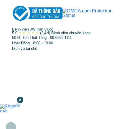
Bệnh viện JW Hàn Quốc
5.0
✩
✩
✩
✩
✩
(2,4N)
Bệnh viện chuyên khoa
50 Đ. Tôn Thất Tùng . 09.6868.1111
Hoạt Động . 8:00 - 18:00
Dịch vụ tại chỗ