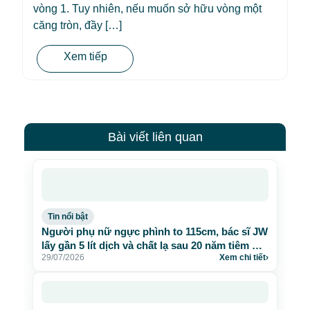
vòng 1. Tuy nhiên, nếu muốn sở hữu vòng một
căng tròn, đầy […]
Xem tiếp
Bài viết liên quan
Tin nổi bật
Người phụ nữ ngực phình to 115cm, bác sĩ JW
lấy gần 5 lít dịch và chất lạ sau 20 năm tiêm mỡ
29/07/2026
Xem chi tiết
›
nhân tạo