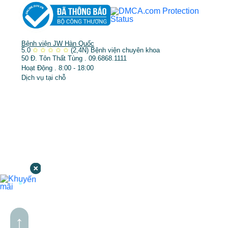
Bệnh viện JW Hàn Quốc
5.0
✩
✩
✩
✩
✩
(2,4N)
Bệnh viện chuyên khoa
50 Đ. Tôn Thất Tùng . 09.6868.1111
Hoạt Động . 8:00 - 18:00
Dịch vụ tại chỗ
↑