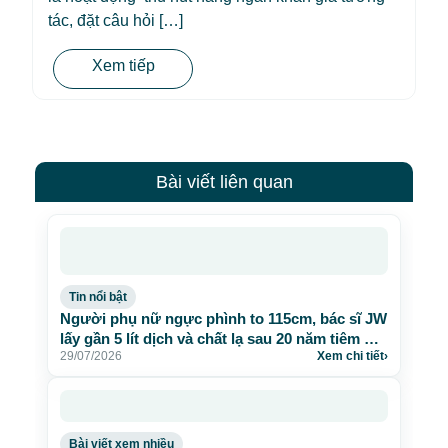
tác, đặt câu hỏi […]
Xem tiếp
Bài viết liên quan
Tin nổi bật
Người phụ nữ ngực phình to 115cm, bác sĩ JW
lấy gần 5 lít dịch và chất lạ sau 20 năm tiêm mỡ
29/07/2026
Xem chi tiết
›
nhân tạo
Bài viết xem nhiều