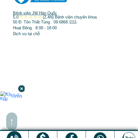
Bệnh viện JW Hàn Quốc
5.0
✩
✩
✩
✩
✩
(2,4N)
Bệnh viện chuyên khoa
50 Đ. Tôn Thất Tùng . 09.6868.1111
Hoạt Động . 8:00 - 18:00
Dịch vụ tại chỗ
↑