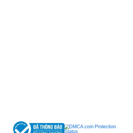
CÔNG TY TNHH BỆNH VIỆN JW HÀN QUỐC
50 Tôn Thất Tùng, Phường Bến Thành, TP.HCM
0968681111
-
0964845399
-
0936105764
cskh.benhvienjw@gmail.com
MST: 3602494834 do sở kế hoạch và đầu tư
TP.HCM cấp ngày 10/05/2011
DỊCH VỤ NỔI BẬT
➤
Phẫu thuật thẩm mỹ
➤
Răng hàm mặt
➤
Trẻ hóa & điều trị da