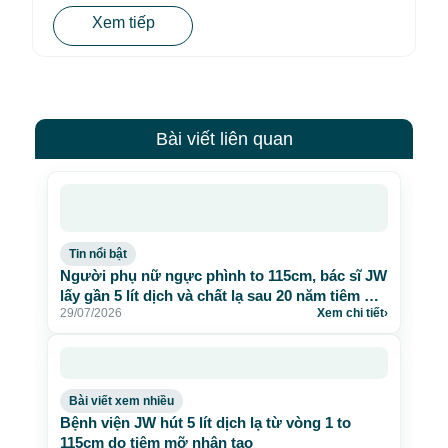
Xem tiếp
Bài viết liên quan
Tin nổi bật
Người phụ nữ ngực phình to 115cm, bác sĩ JW
lấy gần 5 lít dịch và chất lạ sau 20 năm tiêm mỡ
29/07/2026
Xem chi tiết
›
nhân tạo
Bài viết xem nhiều
Bệnh viện JW hút 5 lít dịch lạ từ vòng 1 to
115cm do tiêm mỡ nhân tạo