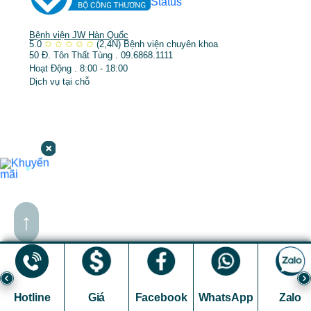
Bệnh viện JW Hàn Quốc
5.0
✩
✩
✩
✩
✩
(2,4N)
Bệnh viện chuyên khoa
50 Đ. Tôn Thất Tùng . 09.6868.1111
Hoạt Động . 8:00 - 18:00
Dịch vụ tại chỗ
↑
Hotline
Giá
Facebook
WhatsApp
Zalo