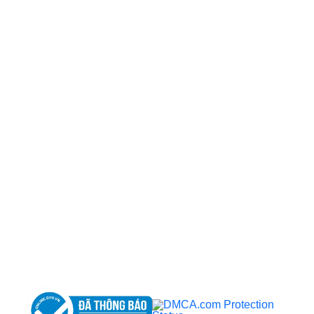
CÔNG TY TNHH BỆNH VIỆN JW HÀN QUỐC
50 Tôn Thất Tùng, Phường Bến Thành, TP.HCM
0968681111
-
0964845399
-
0936105764
cskh.benhvienjw@gmail.com
MST: 3602494834 do sở kế hoạch và đầu tư
TP.HCM cấp ngày 10/05/2011
DỊCH VỤ NỔI BẬT
➤
Phẫu thuật thẩm mỹ
➤
Răng hàm mặt
➤
Trẻ hóa & điều trị da