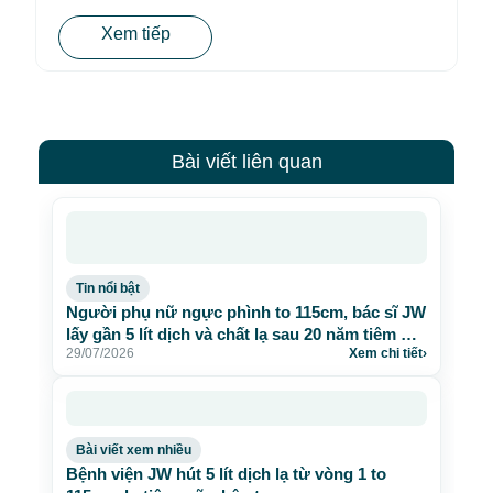
Xem tiếp
Bài viết liên quan
Tin nổi bật
Người phụ nữ ngực phình to 115cm, bác sĩ JW
lấy gần 5 lít dịch và chất lạ sau 20 năm tiêm mỡ
29/07/2026
Xem chi tiết
›
nhân tạo
Bài viết xem nhiều
Bệnh viện JW hút 5 lít dịch lạ từ vòng 1 to