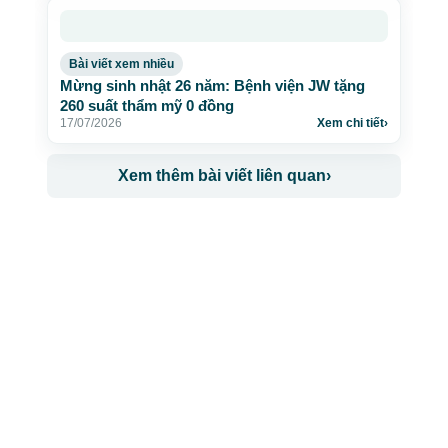
Bài viết xem nhiều
Mừng sinh nhật 26 năm: Bệnh viện JW tặng
260 suất thẩm mỹ 0 đồng
17/07/2026
Xem chi tiết
›
Xem thêm bài viết liên quan
›
CÔNG TY TNHH BỆNH VIỆN JW HÀN QUỐC
50 Tôn Thất Tùng, Phường Bến Thành, TP.HCM
0968681111
-
0964845399
-
0936105764
cskh.benhvienjw@gmail.com
MST: 3602494834 do sở kế hoạch và đầu tư