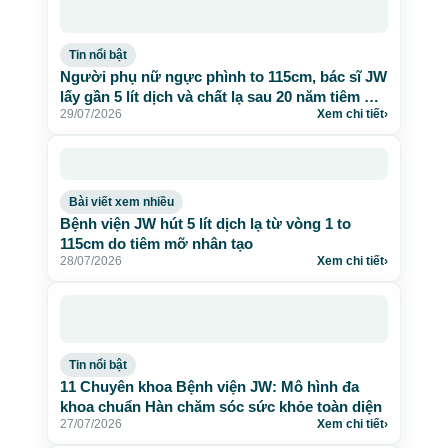
Tin nổi bật
Người phụ nữ ngực phình to 115cm, bác sĩ JW
lấy gần 5 lít dịch và chất lạ sau 20 năm tiêm mỡ
29/07/2026
Xem chi tiết
›
nhân tạo
Bài viết xem nhiều
Bệnh viện JW hút 5 lít dịch lạ từ vòng 1 to
115cm do tiêm mỡ nhân tạo
28/07/2026
Xem chi tiết
›
Tin nổi bật
11 Chuyên khoa Bệnh viện JW: Mô hình đa
khoa chuẩn Hàn chăm sóc sức khỏe toàn diện
27/07/2026
Xem chi tiết
›