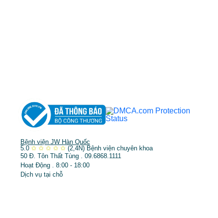
TP.HCM cấp ngày 10/05/2011
DỊCH VỤ NỔI BẬT
➤
Phẫu thuật thẩm mỹ
➤
Răng hàm mặt
➤
Trẻ hóa & điều trị da
Bệnh viện JW Hàn Quốc
5.0
✩
✩
✩
✩
✩
(2,4N)
Bệnh viện chuyên khoa
50 Đ. Tôn Thất Tùng . 09.6868.1111
Hoạt Động . 8:00 - 18:00
Dịch vụ tại chỗ