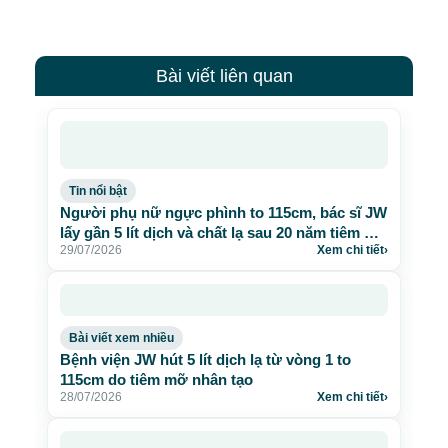
Bài viết liên quan
Tin nổi bật
Người phụ nữ ngực phình to 115cm, bác sĩ JW
lấy gần 5 lít dịch và chất lạ sau 20 năm tiêm mỡ
29/07/2026
Xem chi tiết
›
nhân tạo
Bài viết xem nhiều
Bệnh viện JW hút 5 lít dịch lạ từ vòng 1 to
115cm do tiêm mỡ nhân tạo
28/07/2026
Xem chi tiết
›