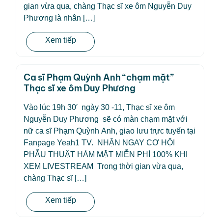
gian vừa qua, chàng Thạc sĩ xe ôm Nguyễn Duy
Phương là nhân […]
Xem tiếp
Ca sĩ Phạm Quỳnh Anh “chạm mặt”
Thạc sĩ xe ôm Duy Phương
Vào lúc 19h 30′ ngày 30 -11, Thạc sĩ xe ôm
Nguyễn Duy Phương sẽ có màn chạm mặt với
nữ ca sĩ Phạm Quỳnh Anh, giao lưu trực tuyến tại
Fanpage Yeah1 TV. NHẬN NGAY CƠ HỘI
PHẪU THUẬT HÀM MẶT MIỄN PHÍ 100% KHI
XEM LIVESTREAM Trong thời gian vừa qua,
chàng Thạc sĩ […]
Xem tiếp