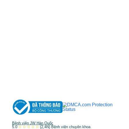
50 Tôn Thất Tùng, Phường Bến Thành, TP.HCM
0968681111
-
0964845399
-
0936105764
cskh.benhvienjw@gmail.com
MST: 3602494834 do sở kế hoạch và đầu tư
TP.HCM cấp ngày 10/05/2011
DỊCH VỤ NỔI BẬT
➤
Phẫu thuật thẩm mỹ
➤
Răng hàm mặt
➤
Trẻ hóa & điều trị da
Bệnh viện JW Hàn Quốc
5.0
✩
✩
✩
✩
✩
(2,4N)
Bệnh viện chuyên khoa