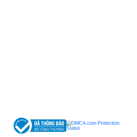
CÔNG TY TNHH BỆNH VIỆN JW HÀN QUỐC
50 Tôn Thất Tùng, Phường Bến Thành, TP.HCM
0968681111
-
0964845399
-
0936105764
cskh.benhvienjw@gmail.com
MST: 3602494834 do sở kế hoạch và đầu tư
TP.HCM cấp ngày 10/05/2011
DỊCH VỤ NỔI BẬT
➤
Phẫu thuật thẩm mỹ
➤
Răng hàm mặt
➤
Trẻ hóa & điều trị da