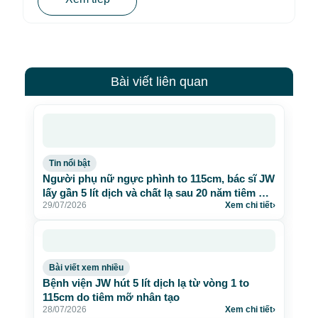
Bài viết liên quan
Tin nổi bật
Người phụ nữ ngực phình to 115cm, bác sĩ JW
lấy gần 5 lít dịch và chất lạ sau 20 năm tiêm mỡ
29/07/2026
Xem chi tiết
›
nhân tạo
Bài viết xem nhiều
Bệnh viện JW hút 5 lít dịch lạ từ vòng 1 to
115cm do tiêm mỡ nhân tạo
28/07/2026
Xem chi tiết
›