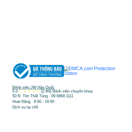
TP.HCM cấp ngày 10/05/2011
DỊCH VỤ NỔI BẬT
➤
Phẫu thuật thẩm mỹ
➤
Răng hàm mặt
➤
Trẻ hóa & điều trị da
Bệnh viện JW Hàn Quốc
5.0
✩
✩
✩
✩
✩
(2,4N)
Bệnh viện chuyên khoa
50 Đ. Tôn Thất Tùng . 09.6868.1111
Hoạt Động . 8:00 - 18:00
Dịch vụ tại chỗ