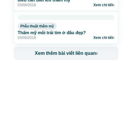
03/08/2018
Xem chi tiết
›
Phẫu thuật thẩm mỹ
Thẩm mỹ môi trái tim ở đâu đẹp?
03/08/2018
Xem chi tiết
›
Xem thêm bài viết liên quan
›
CÔNG TY TNHH BỆNH VIỆN JW HÀN QUỐC
50 Tôn Thất Tùng, Phường Bến Thành, TP.HCM
0968681111
-
0964845399
-
0936105764
cskh.benhvienjw@gmail.com
MST: 3602494834 do sở kế hoạch và đầu tư