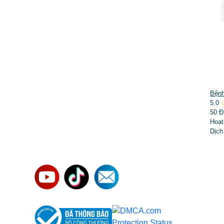
DỊCH VỤ NỔI BẬT
Bệnh
5.0
➤
Phẫu thuật thẩm mỹ
50 Đ
Hoạt
➤
Răng hàm mặt
Dịch
➤
Trẻ hóa & điều trị da