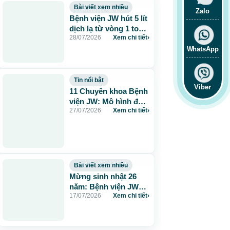
Bài viết xem nhiều
Zalo
Bệnh viện JW hút 5 lít
dịch lạ từ vòng 1 to
28/07/2026
Xem chi tiết
›
115cm do tiêm mỡ
nhân tạo
WhatsApp
Tin nổi bật
Viber
11 Chuyên khoa Bệnh
viện JW: Mô hình đa
27/07/2026
Xem chi tiết
›
khoa chuẩn Hàn chăm
sóc sức khỏe toàn
diện
Bài viết xem nhiều
Mừng sinh nhật 26
năm: Bệnh viện JW
17/07/2026
Xem chi tiết
›
tặng 260 suất thẩm
mỹ 0 đồng