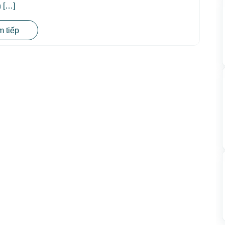
 […]
 tiếp