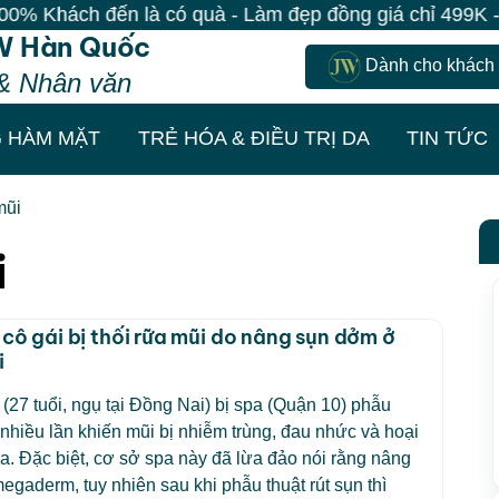
Khách đến là có quà - Làm đẹp đồng giá chỉ 499K - Đăn
W Hàn Quốc
Dành cho khách
& Nhân văn
 HÀM MẶT
TRẺ HÓA & ĐIỀU TRỊ DA
TIN TỨC
mũi
i
 cô gái bị thối rữa mũi do nâng sụn dởm ở
i
 (27 tuổi, ngụ tại Đồng Nai) bị spa (Quận 10) phẫu
 nhiều lần khiến mũi bị nhiễm trùng, đau nhức và hoại
rữa. Đặc biệt, cơ sở spa này đã lừa đảo nói rằng nâng
egaderm, tuy nhiên sau khi phẫu thuật rút sụn thì