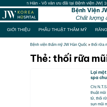
 mỹ chuẩn Hàn - Vô vàn ưu đãi tại Bệnh viện JW| 100% 
Bệnh Viện J
Chất lượng 
GIỚI THIỆU
PHẪU THUẬT THẨM MỸ
RĂNG
Bệnh viện thẩm mỹ JW Hàn Quốc
»
thối rữa 
Thẻ:
thối rữa mũ
Lại một
spa chu
Chị N.T.S
thuật mũi
tử, thối 
sụn mũi m