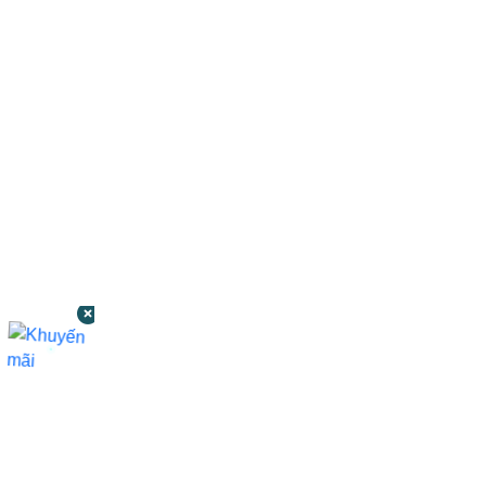
CÔNG TY TNHH BỆNH VIỆN JW HÀN
QUỐC
50 Tôn Thất Tùng, Phường Bến Thành,
TP.HCM
0968681111
-
0964845399
-
0936105764
cskh.benhvienjw@gmail.com
MST: 3602494834 do sở kế hoạch và đầu tư
TP.HCM cấp ngày 10/05/2011