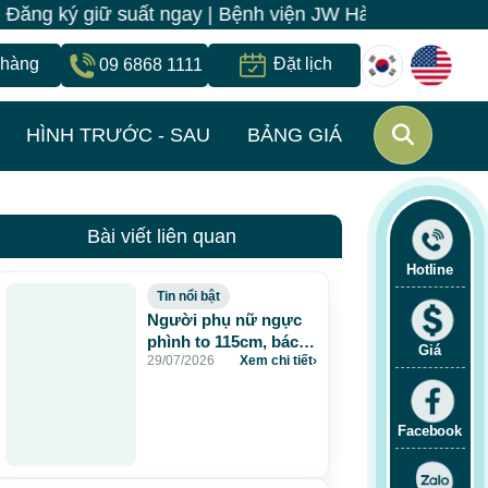
g ký giữ suất ngay | Bệnh viện JW Hàn Quốc có 1 địa c
 hàng
Đặt lịch
09 6868 1111
HÌNH TRƯỚC - SAU
BẢNG GIÁ
Bài viết liên quan
Hotline
Tin nổi bật
Người phụ nữ ngực
phình to 115cm, bác sĩ
Giá
29/07/2026
Xem chi tiết
›
JW lấy gần 5 lít dịch
và chất lạ sau 20 năm
tiêm mỡ nhân tạo
Facebook