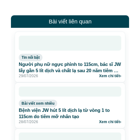
Bài viết liên quan
Tin nổi bật
Người phụ nữ ngực phình to 115cm, bác sĩ JW
lấy gần 5 lít dịch và chất lạ sau 20 năm tiêm mỡ
29/07/2026
Xem chi tiết
›
nhân tạo
Bài viết xem nhiều
Bệnh viện JW hút 5 lít dịch lạ từ vòng 1 to
115cm do tiêm mỡ nhân tạo
28/07/2026
Xem chi tiết
›