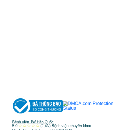
50 Tôn Thất Tùng, Phường Bến Thành, TP.HCM
0968681111
-
0964845399
-
0936105764
cskh.benhvienjw@gmail.com
MST: 3602494834 do sở kế hoạch và đầu tư
TP.HCM cấp ngày 10/05/2011
DỊCH VỤ NỔI BẬT
➤
Phẫu thuật thẩm mỹ
➤
Răng hàm mặt
➤
Trẻ hóa & điều trị da
Bệnh viện JW Hàn Quốc
5.0
✩
✩
✩
✩
✩
(2,4N)
Bệnh viện chuyên khoa