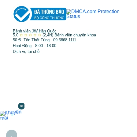
Bệnh viện JW Hàn Quốc
5.0
✩
✩
✩
✩
✩
(2,4N)
Bệnh viện chuyên khoa
50 Đ. Tôn Thất Tùng . 09.6868.1111
Hoạt Động . 8:00 - 18:00
Dịch vụ tại chỗ