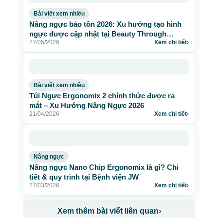
Bài viết xem nhiều
Nâng ngực bảo tồn 2026: Xu hướng tạo hình
ngực được cập nhật tại Beauty Through
27/05/2026
Xem chi tiết
›
Science
Bài viết xem nhiều
Túi Ngực Ergonomix 2 chính thức được ra
mắt – Xu Hướng Nâng Ngực 2026
21/04/2026
Xem chi tiết
›
Nâng ngực
Nâng ngực Nano Chip Ergonomix là gì? Chi
tiết & quy trình tại Bệnh viện JW
27/03/2026
Xem chi tiết
›
Xem thêm bài viết liên quan
›