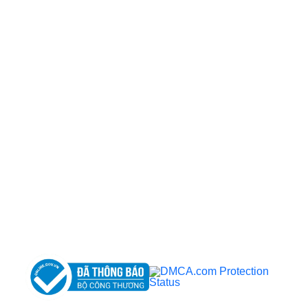
CÔNG TY TNHH BỆNH VIỆN JW HÀN QUỐC
50 Tôn Thất Tùng, Phường Bến Thành, TP.HCM
0968681111
-
0964845399
-
0936105764
cskh.benhvienjw@gmail.com
MST: 3602494834 do sở kế hoạch và đầu tư
TP.HCM cấp ngày 10/05/2011
DỊCH VỤ NỔI BẬT
➤
Phẫu thuật thẩm mỹ
➤
Răng hàm mặt
➤
Trẻ hóa & điều trị da