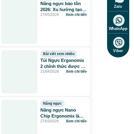
Nâng ngực bảo tồn
Zalo
2026: Xu hướng tạo
27/05/2026
Xem chi tiết
›
hình ngực được cập
nhật tại Beauty
Through Science
WhatsApp
Viber
Bài viết xem nhiều
Túi Ngực Ergonomix
2 chính thức được ra
21/04/2026
Xem chi tiết
›
mắt – Xu Hướng
Nâng Ngực 2026
Nâng ngực
Nâng ngực Nano
Chip Ergonomix là
27/03/2026
Xem chi tiết
›
gì? Chi tiết & quy
trình tại Bệnh viện JW