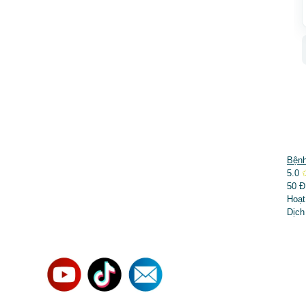
DỊCH VỤ NỔI BẬT
Bệnh
5.0
➤
Phẫu thuật thẩm mỹ
50 Đ
Hoạt
➤
Răng hàm mặt
Dịch
➤
Trẻ hóa & điều trị da