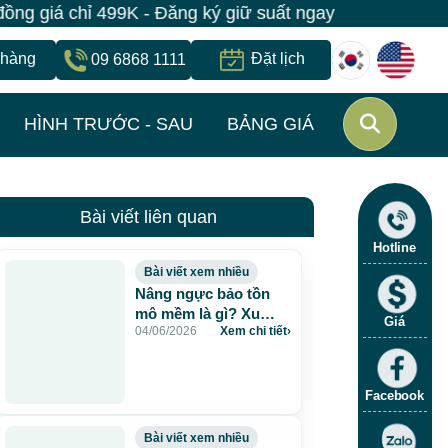
iá chỉ 499K - Đăng ký giữ suất ngay | Bệnh viện JW Hà
 hàng
Đặt lịch
09 6868 1111
HÌNH TRƯỚC - SAU
BẢNG GIÁ
Bài viết liên quan
Hotline
Bài viết xem nhiều
Nâng ngực bảo tồn
mô mềm là gì? Xu
Giá
04/06/2026
Xem chi tiết
›
hướng nâng ngực tự
nhiên, an toàn và bền
vững
Facebook
Bài viết xem nhiều