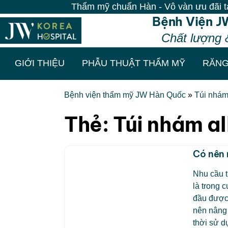
Thẩm mỹ chuẩn Hàn - Vô vàn ưu đãi tại Bệ
Bệnh Viện J
Chất lượng 
GIỚI THIỆU
PHẪU THUẬT THẨM MỸ
RĂNG
Bệnh viện thẩm mỹ JW Hàn Quốc
»
Túi nhám
Thẻ:
Túi nhám al
Có nên 
Nhu cầu t
là trong 
đầu được 
nên nâng
thời sử d