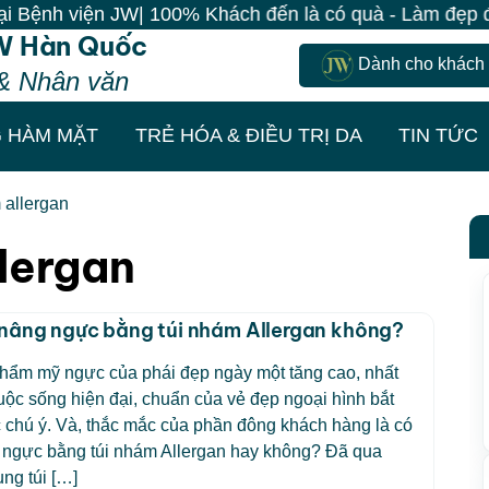
nh viện JW| 100% Khách đến là có quà - Làm đẹp đồng g
W Hàn Quốc
Dành cho khách
& Nhân văn
 HÀM MẶT
TRẺ HÓA & ĐIỀU TRỊ DA
TIN TỨC
 allergan
lergan
nâng ngực bằng túi nhám Allergan không?
hẩm mỹ ngực của phái đẹp ngày một tăng cao, nhất
cuộc sống hiện đại, chuẩn của vẻ đẹp ngoại hình bắt
chú ý. Và, thắc mắc của phần đông khách hàng là có
 ngực bằng túi nhám Allergan hay không? Đã qua
ụng túi […]