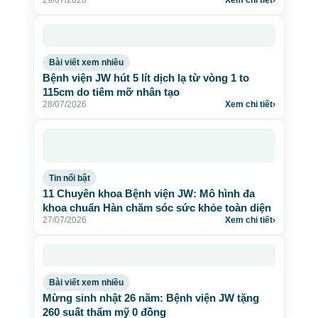
nhân tạo
Bài viết xem nhiều
Bệnh viện JW hút 5 lít dịch lạ từ vòng 1 to
115cm do tiêm mỡ nhân tạo
28/07/2026
Xem chi tiết
›
Tin nổi bật
11 Chuyên khoa Bệnh viện JW: Mô hình đa
khoa chuẩn Hàn chăm sóc sức khỏe toàn diện
27/07/2026
Xem chi tiết
›
Bài viết xem nhiều
Mừng sinh nhật 26 năm: Bệnh viện JW tặng
260 suất thẩm mỹ 0 đồng