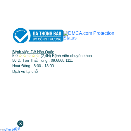
➤
Răng hàm mặt
➤
Trẻ hóa & điều trị da
Bệnh viện JW Hàn Quốc
5.0
✩
✩
✩
✩
✩
(2,4N)
Bệnh viện chuyên khoa
50 Đ. Tôn Thất Tùng . 09.6868.1111
Hoạt Động . 8:00 - 18:00
Dịch vụ tại chỗ