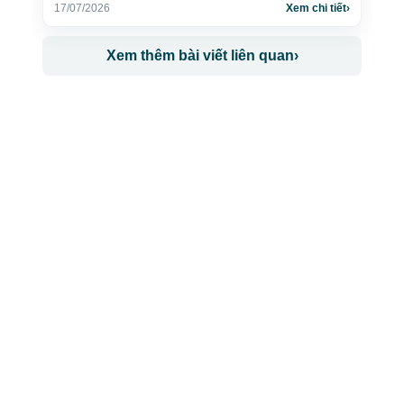
17/07/2026
Xem chi tiết
›
Xem thêm bài viết liên quan
›
CÔNG TY TNHH BỆNH VIỆN JW HÀN QUỐC
50 Tôn Thất Tùng, Phường Bến Thành, TP.HCM
0968681111
-
0964845399
-
0936105764
cskh.benhvienjw@gmail.com
MST: 3602494834 do sở kế hoạch và đầu tư
TP.HCM cấp ngày 10/05/2011
DỊCH VỤ NỔI BẬT
➤
Phẫu thuật thẩm mỹ