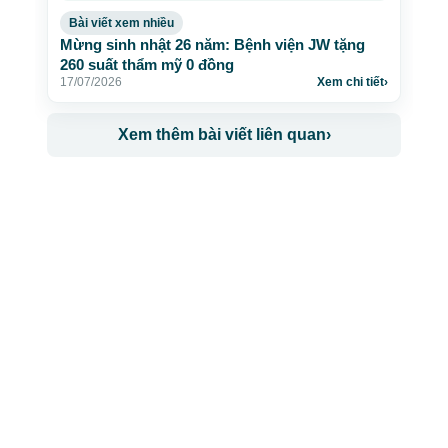
Bài viết xem nhiều
Mừng sinh nhật 26 năm: Bệnh viện JW tặng
260 suất thẩm mỹ 0 đồng
17/07/2026
Xem chi tiết
›
Xem thêm bài viết liên quan
›
CÔNG TY TNHH BỆNH VIỆN JW HÀN QUỐC
50 Tôn Thất Tùng, Phường Bến Thành, TP.HCM
0968681111
-
0964845399
-
0936105764
cskh.benhvienjw@gmail.com
MST: 3602494834 do sở kế hoạch và đầu tư
TP.HCM cấp ngày 10/05/2011