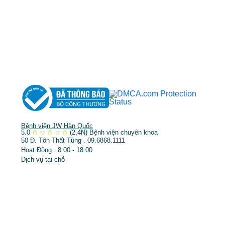
DỊCH VỤ NỔI BẬT
➤
Phẫu thuật thẩm mỹ
➤
Răng hàm mặt
➤
Trẻ hóa & điều trị da
Bệnh viện JW Hàn Quốc
5.0
✩
✩
✩
✩
✩
(2,4N)
Bệnh viện chuyên khoa
50 Đ. Tôn Thất Tùng . 09.6868.1111
Hoạt Động . 8:00 - 18:00
Dịch vụ tại chỗ