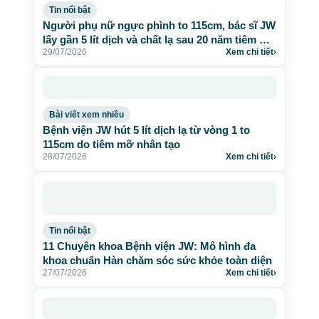
Tin nổi bật
Người phụ nữ ngực phình to 115cm, bác sĩ JW
lấy gần 5 lít dịch và chất lạ sau 20 năm tiêm mỡ
29/07/2026
Xem chi tiết
›
nhân tạo
Bài viết xem nhiều
Bệnh viện JW hút 5 lít dịch lạ từ vòng 1 to
115cm do tiêm mỡ nhân tạo
28/07/2026
Xem chi tiết
›
Tin nổi bật
11 Chuyên khoa Bệnh viện JW: Mô hình đa
khoa chuẩn Hàn chăm sóc sức khỏe toàn diện
27/07/2026
Xem chi tiết
›