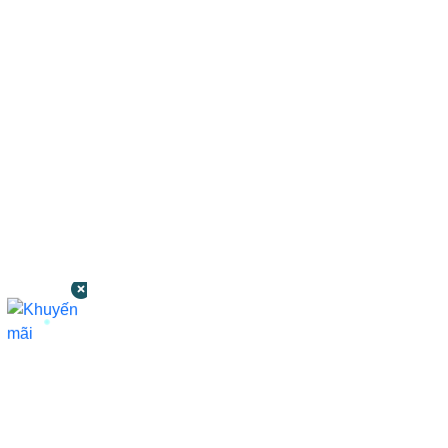
CÔNG TY TNHH BỆNH VIỆN JW HÀN
QUỐC
50 Tôn Thất Tùng, Phường Bến Thành,
TP.HCM
0968681111
-
0964845399
-
0936105764
cskh.benhvienjw@gmail.com
MST: 3602494834 do sở kế hoạch và đầu tư
TP.HCM cấp ngày 10/05/2011