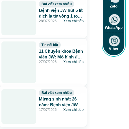
Bài viết xem nhiều
Zalo
Bệnh viện JW hút 5 lít
dịch lạ từ vòng 1 to
28/07/2026
Xem chi tiết
›
115cm do tiêm mỡ
nhân tạo
WhatsApp
Tin nổi bật
Viber
11 Chuyên khoa Bệnh
viện JW: Mô hình đa
27/07/2026
Xem chi tiết
›
khoa chuẩn Hàn chăm
sóc sức khỏe toàn
diện
Bài viết xem nhiều
Mừng sinh nhật 26
năm: Bệnh viện JW
17/07/2026
Xem chi tiết
›
tặng 260 suất thẩm
mỹ 0 đồng