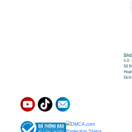
DỊCH VỤ NỔI BẬT
Bệnh
5.0
➤
Phẫu thuật thẩm mỹ
50 Đ
Hoạt
➤
Răng hàm mặt
Dịch
➤
Trẻ hóa & điều trị da