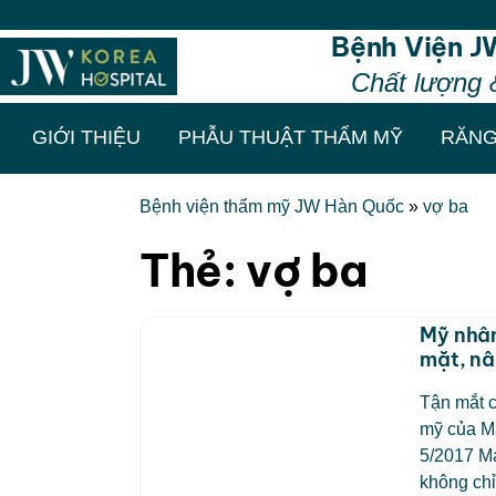
Bệnh Viện J
Chất lượng 
GIỚI THIỆU
PHẪU THUẬT THẨM MỸ
RĂNG
Bệnh viện thẩm mỹ JW Hàn Quốc
»
vợ ba
Thẻ:
vợ ba
Mỹ nhân
mặt, n
Tận mắt c
mỹ của M
5/2017 Ma
không chỉ