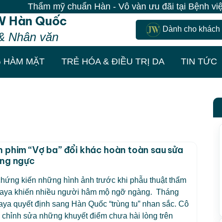
Thẩm mỹ chuẩn Hàn - Vô vàn ưu đãi tại Bệnh viện JW
W Hàn Quốc
Dành cho khách
& Nhân văn
 HÀM MẶT
TRẺ HÓA & ĐIỀU TRỊ DA
TIN TỨC
 phim “Vợ ba” đổi khác hoàn toàn sau sửa
âng ngực
hứng kiến những hình ảnh trước khi phẫu thuật thẩm
aya khiến nhiều người hâm mộ ngỡ ngàng. Tháng
ya quyết định sang Hàn Quốc “trùng tu” nhan sắc. Cô
 chỉnh sửa những khuyết điểm chưa hài lòng trên