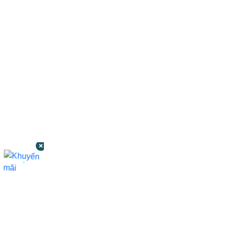
CÔNG TY TNHH BỆNH VIỆN JW HÀN
QUỐC
50 Tôn Thất Tùng, Phường Bến Thành,
TP.HCM
0968681111
-
0964845399
-
0936105764
cskh.benhvienjw@gmail.com
MST: 3602494834 do sở kế hoạch và đầu tư
TP.HCM cấp ngày 10/05/2011