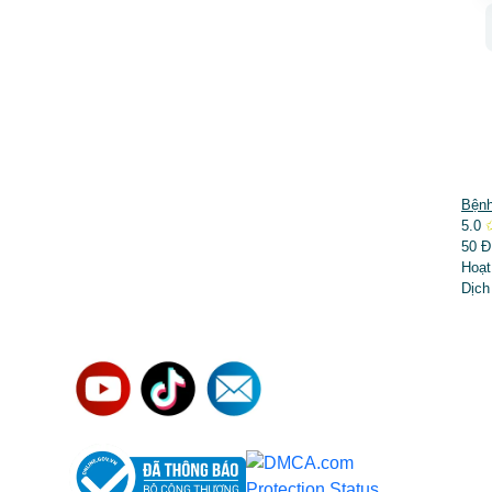
DỊCH VỤ NỔI BẬT
Bệnh
5.0
➤
Phẫu thuật thẩm mỹ
50 Đ
Hoạt
➤
Răng hàm mặt
Dịch
➤
Trẻ hóa & điều trị da