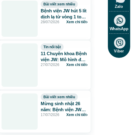
Bài viết xem nhiều
Zalo
Bệnh viện JW hút 5 lít
dịch lạ từ vòng 1 to
28/07/2026
Xem chi tiết
›
115cm do tiêm mỡ
nhân tạo
WhatsApp
Tin nổi bật
Viber
11 Chuyên khoa Bệnh
viện JW: Mô hình đa
27/07/2026
Xem chi tiết
›
khoa chuẩn Hàn chăm
sóc sức khỏe toàn
diện
Bài viết xem nhiều
Mừng sinh nhật 26
năm: Bệnh viện JW
17/07/2026
Xem chi tiết
›
tặng 260 suất thẩm
mỹ 0 đồng