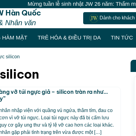
Mừng tuần lễ sinh nhật JW 26 năm: Thẩm mỹ miễ
W Hàn Quốc
Dành cho khách
& Nhân văn
 HÀM MẶT
TRẺ HÓA & ĐIỀU TRỊ DA
TIN TỨC
ực silicon
silicon
àng vỡ túi ngực giả – silicon tràn ra như…
y”
hân nhập viện với quầng vú ngứa, thâm tím, đau co
 cơn vì vỡ túi ngực. Loại túi ngực này đã bị cấm lưu
guy cơ gây ung thư và tỷ lệ vỡ cao hơn các loại khác.
hân gặp phải tình trạng trên vừa được một […]