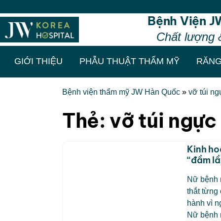
Bệnh Viện J
Chất lượng 
GIỚI THIỆU
PHẪU THUẬT THẨM MỸ
RĂNG
Bệnh viện thẩm mỹ JW Hàn Quốc
»
vỡ túi ng
Thẻ:
vỡ túi ngực 
Kinh ho
“đầm lầ
Nữ bệnh n
thắt từng
hành vì n
Nữ bệnh n