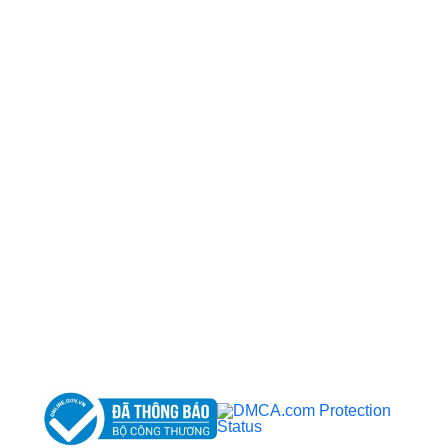
CÔNG TY TNHH BỆNH VIỆN JW HÀN QUỐC
50 Tôn Thất Tùng, Phường Bến Thành, TP.HCM
0968681111
-
0964845399
-
0936105764
cskh.benhvienjw@gmail.com
MST: 3602494834 do sở kế hoạch và đầu tư
TP.HCM cấp ngày 10/05/2011
DỊCH VỤ NỔI BẬT
➤
Phẫu thuật thẩm mỹ
➤
Răng hàm mặt
➤
Trẻ hóa & điều trị da