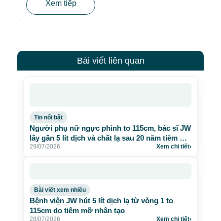
Xem tiếp
Bài viết liên quan
Tin nổi bật
Người phụ nữ ngực phình to 115cm, bác sĩ JW
lấy gần 5 lít dịch và chất lạ sau 20 năm tiêm mỡ
29/07/2026
Xem chi tiết
›
nhân tạo
Bài viết xem nhiều
Bệnh viện JW hút 5 lít dịch lạ từ vòng 1 to
115cm do tiêm mỡ nhân tạo
28/07/2026
Xem chi tiết
›