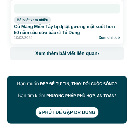
Bài viết xem nhiều
Cô Màng Miền Tây bị dị tật gương mặt suốt hơn
50 năm cầu cứu bác sĩ Tú Dung
10/02/2025
Xem chi tiết
›
Xem thêm bài viết liên quan
›
Bạn muốn
ĐẸP ĐỂ TỰ TIN, THAY ĐỔI CUỘC SỐNG?
Bạn tìm kiếm
PHƯƠNG PHÁP PHÙ HỢP, AN TOÀN?
5 PHÚT ĐỂ GẶP DR DUNG