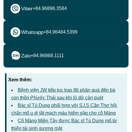
Viber
+84.96896.3584
Whatsapp
+84.96484.5399
Zalo
+84.96868.1111
Xem thêm:
Bệnh viện JW tiếp tục trao 86 phần quà đến bà
con thôn Phước Thái sau khi lũ dữ càn quét
Bác sĩ Tú Dung phối hợp với S.I.S Cần Thơ hội
chẩn mổ u dị tật mạch máu hiếm gặp cho cô Màng
Cô Màng Miền Tây được Bác sĩ Tú Dung mổ từ
thiện tái sinh gương mặt