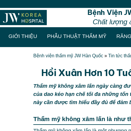
Thẩm mỹ chu
Bệnh Viện J
Chất lượng 
GIỚI THIỆU
PHẪU THUẬT THẨM MỸ
RĂNG
Bệnh viện thẩm mỹ JW Hàn Quốc
»
Tin tức th
Hồi Xuân Hơn 10 Tu
Thẩm mỹ không xâm lấn ngày càng đượ
của dao kéo hạn chế tối đa những tổn
này cần được tìm hiểu đầy đủ để đảm 
Thẩm mỹ không xâm lấn là như t
Thẩm mỹ không xâm lấn là một phương ph