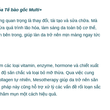
óa Tế bào gốc Multi+
ng quan trọng là thay đổi, tái tạo và sửa chữa. Mà
a quá trình lão hóa, làm sáng da toàn bộ cơ thể,
an bên trong, giúp làn da trở nên mịn màng ngay tức
 các loại vitamin, enzyme, hormone và chiết xuất
ện độ săn chắc và loại bỏ mỡ thừa. Qua việc cung
ollagen tự nhiên, Mesotherapy giúp da trở nên săn
pháp này cũng hỗ trợ xử lý các vấn đề rối loạn sắc
 thâm mụn một cách hiệu quả.