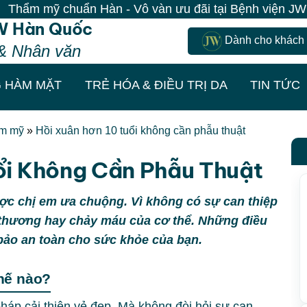
ẩn Hàn - Vô vàn ưu đãi tại Bệnh viện JW| 100% Khách đ
W Hàn Quốc
Dành cho khách
& Nhân văn
 HÀM MẶT
TRẺ HÓA & ĐIỀU TRỊ DA
TIN TỨC
ẩm mỹ
»
Hồi xuân hơn 10 tuổi không cần phẫu thuật
ổi Không Cần Phẫu Thuật
c chị em ưa chuộng. Vì không có sự can thiệp
 thương hay chảy máu của cơ thể. Những điều
bảo an toàn cho sức khỏe của bạn.
hế nào?
áp cải thiện vẻ đẹp. Mà không đòi hỏi sự can