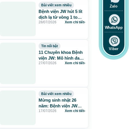
Bài viết xem nhiều
Zalo
Bệnh viện JW hút 5 lít
dịch lạ từ vòng 1 to
28/07/2026
Xem chi tiết
›
115cm do tiêm mỡ
WhatsApp
nhân tạo
Tin nổi bật
Viber
11 Chuyên khoa Bệnh
viện JW: Mô hình đa
27/07/2026
Xem chi tiết
›
khoa chuẩn Hàn chăm
sóc sức khỏe toàn
diện
Bài viết xem nhiều
Mừng sinh nhật 26
năm: Bệnh viện JW
17/07/2026
Xem chi tiết
›
tặng 260 suất thẩm mỹ
0 đồng