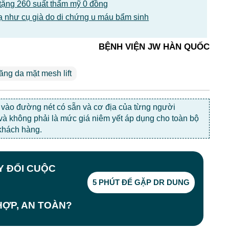
tặng 260 suất thẩm mỹ 0 đồng
ạ như cụ già do di chứng u máu bẩm sinh
BỆNH VIỆN JW HÀN QUỐC
ăng da mặt mesh lift
c vào đường nét có sẵn và cơ địa của từng người
 và không phải là mức giá niêm yết áp dụng cho toàn bộ
khách hàng.
AY ĐỔI CUỘC
5 PHÚT ĐỂ GẶP DR DUNG
ỢP, AN TOÀN?