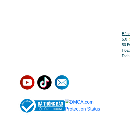
DỊCH VỤ NỔI BẬT
Bệnh
5.0
➤
Phẫu thuật thẩm mỹ
50 Đ
Hoạt
➤
Răng hàm mặt
Dịch
➤
Trẻ hóa & điều trị da