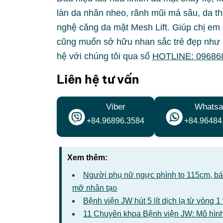
làn da nhăn nheo, rãnh mũi má sâu, da th
nghệ căng da mặt Mesh Lift. Giúp chị em
cũng muốn sở hữu nhan sắc trẻ đẹp như m
hệ với chúng tôi qua số
HOTLINE: 09686
Liên hệ tư vấn
Viber
Whatsa
+84.96896.3584
+84.96484
Xem thêm:
Người phụ nữ ngực phình to 115cm, bác 
mỡ nhân tạo
Bệnh viện JW hút 5 lít dịch lạ từ vòng 
11 Chuyên khoa Bệnh viện JW: Mô hình