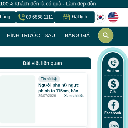
đến là có quà - Làm đẹp đồng giá chỉ 499K - Đăng ký 
 hàng
Đặt lịch
09 6868 1111
HÌNH TRƯỚC - SAU
BẢNG GIÁ
Bài viết liên quan
Hotline
Tin nổi bật
Người phụ nữ ngực
phình to 115cm, bác sĩ
Giá
29/07/2026
Xem chi tiết
›
JW lấy gần 5 lít dịch và
chất lạ sau 20 năm
tiêm mỡ nhân tạo
Facebook