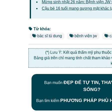
Mừng sinh nhật 26 năm: Bệnh viện JW 
Cậu bé 16 tuổi mang gương mặt khác l
Từ khóa:
bác sĩ tú dung
bệnh viện jw
c
(*) Lưu Ý: Kết quả thẩm mỹ phụ thuộ
Bảng giá trên chỉ mang tính chất tham khảo
ĐẸP ĐỂ TỰ TIN, TH
Bạn muốn
SỐNG?
PHƯƠNG PHÁP PHÙ H
Bạn tìm kiếm