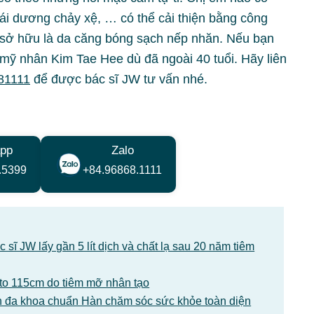
ái dương chảy xệ, … có thể cải thiện bằng công
 sở hữu là da căng bóng sạch nếp nhăn. Nếu bạn
ỹ nhân Kim Tae Hee dù đã ngoài 40 tuổi. Hãy liên
81111
để được bác sĩ JW tư vấn nhé.
pp
Zalo
.5399
+84.96868.1111
sĩ JW lấy gần 5 lít dịch và chất lạ sau 20 năm tiêm
1 to 115cm do tiêm mỡ nhân tạo
 đa khoa chuẩn Hàn chăm sóc sức khỏe toàn diện