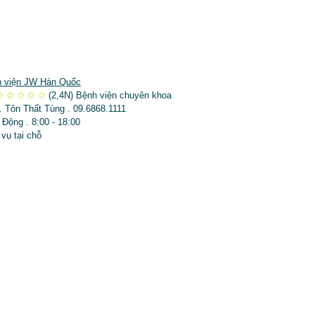
 viện JW Hàn Quốc
✩
✩
✩
✩
✩
(2,4N)
Bệnh viện chuyên khoa
. Tôn Thất Tùng . 09.6868.1111
 Động . 8:00 - 18:00
 vụ tại chỗ