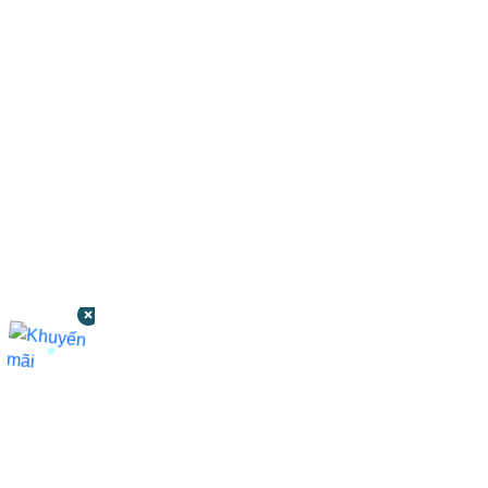
CÔNG TY TNHH BỆNH VIỆN JW HÀN
QUỐC
50 Tôn Thất Tùng, Phường Bến Thành,
TP.HCM
0968681111
-
0964845399
-
0936105764
cskh.benhvienjw@gmail.com
MST: 3602494834 do sở kế hoạch và đầu tư
TP.HCM cấp ngày 10/05/2011