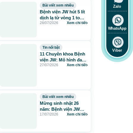
Bài viết xem nhiều
Zalo
Bệnh viện JW hút 5 lít
dịch lạ từ vòng 1 to
28/07/2026
Xem chi tiết
›
115cm do tiêm mỡ
WhatsApp
nhân tạo
Tin nổi bật
Viber
11 Chuyên khoa Bệnh
viện JW: Mô hình đa
27/07/2026
Xem chi tiết
›
khoa chuẩn Hàn chăm
sóc sức khỏe toàn
diện
Bài viết xem nhiều
Mừng sinh nhật 26
năm: Bệnh viện JW
17/07/2026
Xem chi tiết
›
tặng 260 suất thẩm mỹ
0 đồng