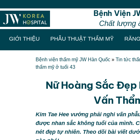
Thẩm mỹ ch
Bệnh Viện J
Chất lượng 
GIỚI THIỆU
PHẪU THUẬT THẨM MỸ
RĂNG
Bệnh viện thẩm mỹ JW Hàn Quốc
»
Tin tức th
thẩm mỹ ở tuổi 43
Nữ Hoàng Sắc Đẹp 
Vấn Thẩm
Kim Tae Hee vướng phải nghi vấn phẫu
được nhan sắc không tuổi của mình. C
nét đẹp tự nhiên. Theo dõi bài viết dư