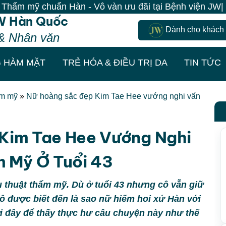
uẩn Hàn - Vô vàn ưu đãi tại Bệnh viện JW| 100% Khách 
W Hàn Quốc
Dành cho khách
& Nhân văn
 HÀM MẶT
TRẺ HÓA & ĐIỀU TRỊ DA
TIN TỨC
ẩm mỹ
»
Nữ hoàng sắc đẹp Kim Tae Hee vướng nghi vấn
Kim Tae Hee Vướng Nghi
 Mỹ Ở Tuổi 43
 thuật thẩm mỹ. Dù ở tuổi 43 nhưng cô vẫn giữ
ô được biết đến là sao nữ hiếm hoi xứ Hàn với
ới đây để thấy thực hư câu chuyện này như thế