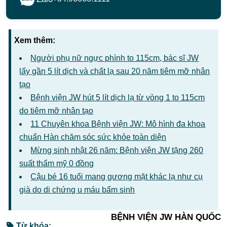
Xem thêm:
Người phụ nữ ngực phình to 115cm, bác sĩ JW
lấy gần 5 lít dịch và chất lạ sau 20 năm tiêm mỡ nhân
tạo
Bệnh viện JW hút 5 lít dịch lạ từ vòng 1 to 115cm
do tiêm mỡ nhân tạo
11 Chuyên khoa Bệnh viện JW: Mô hình đa khoa
chuẩn Hàn chăm sóc sức khỏe toàn diện
Mừng sinh nhật 26 năm: Bệnh viện JW tặng 260
suất thẩm mỹ 0 đồng
Cậu bé 16 tuổi mang gương mặt khác lạ như cụ
già do di chứng u máu bẩm sinh
BỆNH VIỆN JW HÀN QUỐC
Từ khóa: