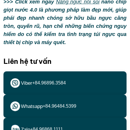
>>> Click xem ngay
Nâng ngực nội soi
nano chip
giọt nước 4.0 là phương pháp làm đẹp mới, giúp
phái đẹp nhanh chóng sở hữu bầu ngực căng
tròn, quyến rũ, hạn chế những biến chứng nguy
hiểm do có thể kiểm tra tình trạng túi ngực qua
thiết bị chip và máy quét.
Liên hệ tư vấn
Viber
+84.96896.3584
Whatsapp
+84.96484.5399
Zalo
+84.96868.1111