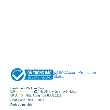
cskh.benhvienjw@gmail.com
MST: 3602494834 do sở kế hoạch và đầu tư
TP.HCM cấp ngày 10/05/2011
DỊCH VỤ NỔI BẬT
➤
Phẫu thuật thẩm mỹ
➤
Răng hàm mặt
➤
Trẻ hóa & điều trị da
Bệnh viện JW Hàn Quốc
5.0
✩
✩
✩
✩
✩
(2,4N)
Bệnh viện chuyên khoa
50 Đ. Tôn Thất Tùng . 09.6868.1111
Hoạt Động . 8:00 - 18:00
Dịch vụ tại chỗ