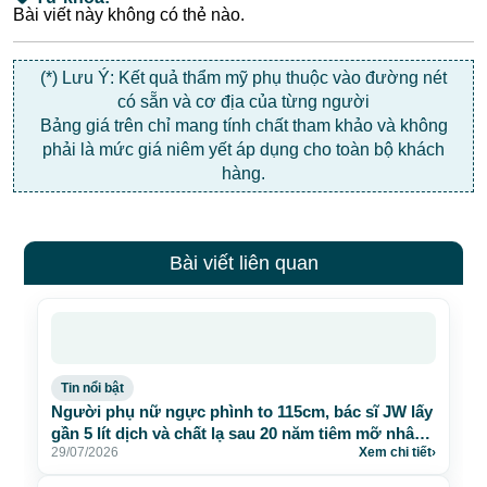
Bài viết này không có thẻ nào.
(*) Lưu Ý: Kết quả thẩm mỹ phụ thuộc vào đường nét
có sẵn và cơ địa của từng người
Bảng giá trên chỉ mang tính chất tham khảo và không
phải là mức giá niêm yết áp dụng cho toàn bộ khách
hàng.
Bài viết liên quan
Tin nổi bật
Người phụ nữ ngực phình to 115cm, bác sĩ JW lấy
gần 5 lít dịch và chất lạ sau 20 năm tiêm mỡ nhân
29/07/2026
Xem chi tiết
›
tạo