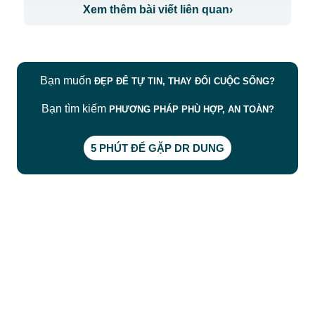
Xem thêm bài viết liên quan
›
Bạn muốn
ĐẸP ĐỂ TỰ TIN, THAY ĐỔI CUỘC SỐNG?
Bạn tìm kiếm
PHƯƠNG PHÁP PHÙ HỢP, AN TOÀN?
5 PHÚT ĐỂ GẶP DR DUNG
CÔNG TY TNHH BỆNH VIỆN JW HÀN QUỐC
50 Tôn Thất Tùng, Phường Bến Thành, TP.HCM
0968681111
-
0964845399
-
0936105764