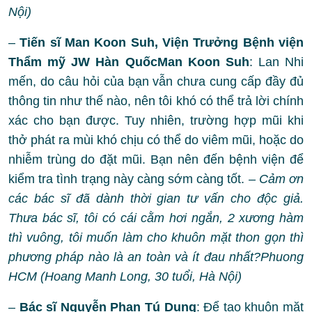
Nội)
–
Tiến sĩ
Man Koon Suh, Viện Trưởng Bệnh viện
Thẩm mỹ JW Hàn QuốcMan Koon Suh
: Lan Nhi
mến, do câu hỏi của bạn vẫn chưa cung cấp đầy đủ
thông tin như thế nào, nên tôi khó có thể trả lời chính
xác cho bạn được. Tuy nhiên, trường hợp mũi khi
thở phát ra mùi khó chịu có thể do viêm mũi, hoặc do
nhiễm trùng do đặt mũi. Bạn nên đến bệnh viện để
kiểm tra tình trạng này càng sớm càng tốt.
– Cảm ơn
các bác sĩ đã dành thời gian tư vấn cho độc giả.
Thưa bác sĩ, tôi có cái cằm hơi ngắn, 2 xương hàm
thì vuông, tôi muốn làm cho khuôn mặt thon gọn thì
phương pháp nào là an toàn và ít đau nhất?Phuong
HCM (Hoang Manh Long, 30 tuổi, Hà Nội)
–
Bác sĩ Nguyễn Phan Tú Dung
: Để tạo khuôn mặt