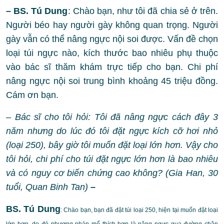
– BS. Tú Dung
: Chào bạn, như tôi đã chia sẻ ở trên.
Người béo hay người gày không quan trọng. Người
gày vẫn có thể nâng ngực nội soi được. Vấn đề chọn
loại túi ngực nào, kích thước bao nhiêu phụ thuộc
vào bác sĩ thăm khám trực tiếp cho bạn. Chi phí
nâng ngực nội soi trung bình khoảng 45 triệu đồng.
Cám ơn bạn.
– Bác sĩ cho tôi hỏi: Tôi đã nâng ngực cách đây 3
năm nhưng do lúc đó tôi đặt ngực kích cỡ hơi nhỏ
(loại 250), bây giờ tôi muốn đặt loại lớn hơn. Vậy cho
tôi hỏi, chi phí cho túi đặt ngực lớn hơn là bao nhiêu
và có nguy cơ biến chứng cao không? (Gia Han, 30
tuổi, Quan Binh Tan)
–
BS. Tú Dung
: Chào bạn, bạn đã đặt túi loại 250, hiện tại muốn đặt loại
lớn hơn, do đó phương pháp mổ thích hợp là nâng ngực qua đường chân