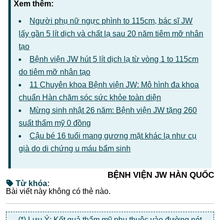
Xem thêm:
Người phụ nữ ngực phình to 115cm, bác sĩ JW
lấy gần 5 lít dịch và chất lạ sau 20 năm tiêm mỡ nhân
tạo
Bệnh viện JW hút 5 lít dịch lạ từ vòng 1 to 115cm
do tiêm mỡ nhân tạo
11 Chuyên khoa Bệnh viện JW: Mô hình đa khoa
chuẩn Hàn chăm sóc sức khỏe toàn diện
Mừng sinh nhật 26 năm: Bệnh viện JW tặng 260
suất thẩm mỹ 0 đồng
Cậu bé 16 tuổi mang gương mặt khác lạ như cụ
già do di chứng u máu bẩm sinh
BỆNH VIỆN JW HÀN QUỐC
Từ khóa:
Bài viết này không có thẻ nào.
(*) Lưu Ý: Kết quả thẩm mỹ phụ thuộc vào đường nét