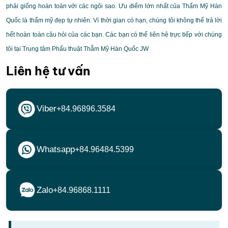
phải giống hoàn toàn với các ngôi sao. Ưu điểm lớn nhất của Thẩm Mỹ Hàn
Quốc là thẩm mỹ đẹp tự nhiên. Vì thời gian có hạn, chúng tôi không thể trả lời
hết hoàn toàn câu hỏi của các bạn. Các bạn có thể liên hệ trực tiếp với chúng
tôi tại Trung tâm Phẩu thuật Thẫm Mỹ Hàn Quốc JW
Liên hệ tư vấn
Viber
+84.96896.3584
Whatsapp
+84.96484.5399
Zalo
+84.96868.1111