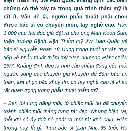
viện Thẩm mỹ JW Hàn Quốc khẳng định các biến
chứng có thể xảy ra trong quá trình thẩm mỹ là
rất ít. Vấn đề là, người phẫu thuật phải chọn
được bác sĩ có chuyên môn, tay nghề cao.
Hơn
1.000 câu hỏi độc giả đặt ra cho ông Man Koon Suh,
Viện trưởng Bệnh viện Thẩm mỹ JW Hàn Quốc và
bác sĩ Nguyễn Phan Tú Dung trong buổi tư vấn trực
tiếp về phẫu thuật thẩm mỹ “đẹp như sao Hàn” chiều
16/7. Khẳng định đẹp là nhu cầu chính đáng của mỗi
người, song các chuyên gia khuyên để đảm bảo an
toàn, lựa chọn bác sĩ uy tín, có tay nghề cao là khâu
rất quan trọng trong phẫu thuật thẩm mỹ.
– Bạn tôi từng nâng mũi, từ chiếc mũi tẹt đã chuyển
thành chiếc mũi thẳng tưng rất đẹp. Nhưng hiện tại,
mỗi khi cô ấy thở nó phát ra mùi rất khó chịu. Hiện
tượng này là gì, thưa bác sĩ (Lan Nhi, 35 tuổi, Hà