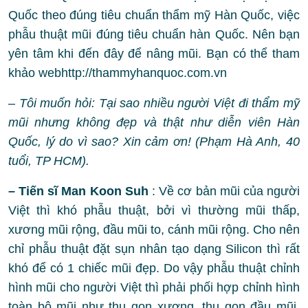
Quốc theo đúng tiêu chuẩn thẩm mỹ Hàn Quốc, việc
phẫu thuật mũi đúng tiêu chuẩn hàn Quốc. Nên bạn
yên tâm khi đến đây để nâng mũi. Bạn có thể tham
khảo webhttp://thammyhanquoc.com.vn
–
Tôi muốn hỏi: Tại sao nhiều người Việt đi thẩm mỹ
mũi nhưng không đẹp và thật như diễn viên Hàn
Quốc, lý do vì sao? Xin cảm ơn! (Phạm Hà Anh, 40
tuổi, TP HCM).
– Tiến sĩ Man Koon Suh
: Về cơ bản mũi của người
Việt thì khó phẫu thuật, bởi vì thường mũi thấp,
xương mũi rộng, đầu mũi to, cánh mũi rộng. Cho nên
chỉ phẫu thuật đặt sụn nhân tạo dạng Silicon thì rất
khó để có 1 chiếc mũi đẹp. Do vậy phẫu thuật chỉnh
hình mũi cho người Việt thì phải phối hợp chỉnh hình
toàn bộ mũi như thu gọn xương, thu gọn đầu mũi,