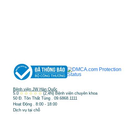
TP.HCM cấp ngày 10/05/2011
DỊCH VỤ NỔI BẬT
➤
Phẫu thuật thẩm mỹ
➤
Răng hàm mặt
➤
Trẻ hóa & điều trị da
Bệnh viện JW Hàn Quốc
5.0
✩
✩
✩
✩
✩
(2,4N)
Bệnh viện chuyên khoa
50 Đ. Tôn Thất Tùng . 09.6868.1111
Hoạt Động . 8:00 - 18:00
Dịch vụ tại chỗ