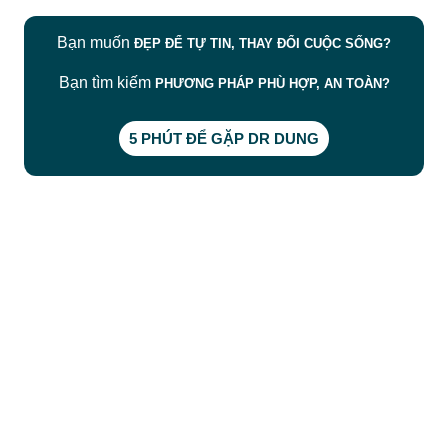
Bạn muốn
ĐẸP ĐỂ TỰ TIN, THAY ĐỔI CUỘC SỐNG?
Bạn tìm kiếm
PHƯƠNG PHÁP PHÙ HỢP, AN TOÀN?
5 PHÚT ĐỂ GẶP DR DUNG
CÔNG TY TNHH BỆNH VIỆN JW HÀN QUỐC
50 Tôn Thất Tùng, Phường Bến Thành, TP.HCM
0968681111
-
0964845399
-
0936105764
cskh.benhvienjw@gmail.com
MST: 3602494834 do sở kế hoạch và đầu tư