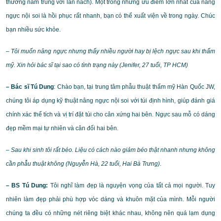
thường nằm trùng với lằn nách). Một trong những ưu điểm lớn nhất của nâng
ngực nội soi là hồi phục rất nhanh, bạn có thể xuất viện về trong ngày. Chúc
bạn nhiều sức khỏe.
– Tôi muốn nâng ngực nhưng thấy nhiều người hay bị lệch ngực sau khi thẩm
mỹ. Xin hỏi bác sĩ tại sao có tình trạng này (Jenifer, 27 tuổi, TP HCM)
– Bác sĩ Tú Dung
: Chào bạn, tại trung tâm phẫu thuật thẩm mỹ Hàn Quốc JW,
chúng tôi áp dụng kỹ thuật nâng ngực nội soi với túi định hình, giúp đánh giá
chính xác thể tích và vị trí đặt túi cho cân xứng hai bên. Ngực sau mỗ có dáng
đẹp mềm mại tự nhiên và cân đối hai bên.
– Sau khi sinh tôi rất béo. Liệu có cách nào giảm béo thật nhanh nhưng không
cần phẫu thuật không (Nguyễn Hà, 22 tuổi, Hai Bà Trưng)
.
– BS Tú Dung:
Tôi nghĩ làm đẹp là nguyện vọng của tất cả mọi người. Tuy
nhiên làm đẹp phải phù hợp vóc dáng và khuôn mặt của mình. Mỗi người
chúng ta đều có những nét riêng biệt khác nhau, không nên quá lạm dụng