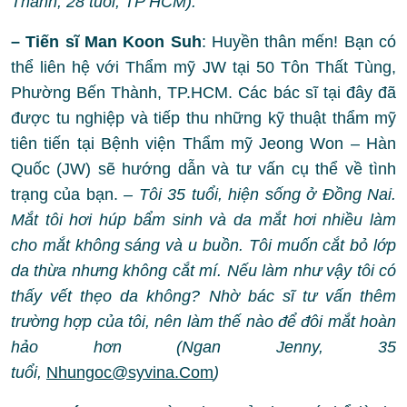
Thanh, 28 tuổi, TP HCM).
– Tiến sĩ Man Koon Suh
: Huyền thân mến! Bạn có
thể liên hệ với Thẩm mỹ JW tại 50 Tôn Thất Tùng,
Phường Bến Thành, TP.HCM. Các bác sĩ tại đây đã
được tu nghiệp và tiếp thu những kỹ thuật thẩm mỹ
tiên tiến tại Bệnh viện Thẩm mỹ Jeong Won – Hàn
Quốc (JW) sẽ hướng dẫn và tư vấn cụ thể về tình
trạng của bạn.
– Tôi 35 tuổi, hiện sống ở Đồng Nai.
Mắt tôi hơi húp bẩm sinh và da mắt hơi nhiều làm
cho mắt không sáng và u buồn. Tôi muốn cắt bỏ lớp
da thừa nhưng không cắt mí. Nếu làm như vậy tôi có
thấy vết thẹo da không? Nhờ bác sĩ tư vấn thêm
trường hợp của tôi, nên làm thế nào để đôi mắt hoàn
hảo hơn (Ngan Jenny, 35
tuổi,
Nhungoc@syvina.Com
)