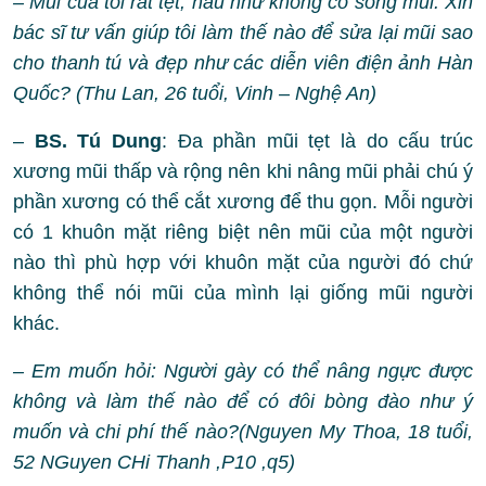
– Mũi của tôi rất tẹt, hầu như không có sống mũi. Xin
bác sĩ tư vấn giúp tôi làm thế nào để sửa lại mũi sao
cho thanh tú và đẹp như các diễn viên điện ảnh Hàn
Quốc? (Thu Lan, 26 tuổi, Vinh – Nghệ An)
–
BS. Tú Dung
: Đa phần mũi tẹt là do cấu trúc
xương mũi thấp và rộng nên khi nâng mũi phải chú ý
phần xương có thể cắt xương để thu gọn. Mỗi người
có 1 khuôn mặt riêng biệt nên mũi của một người
nào thì phù hợp với khuôn mặt của người đó chứ
không thể nói mũi của mình lại giống mũi người
khác.
– Em muốn hỏi: Người gày có thể nâng ngực được
không và làm thế nào để có đôi bòng đào như ý
muốn và chi phí thế nào?(Nguyen My Thoa, 18 tuổi,
52 NGuyen CHi Thanh ,P10 ,q5)