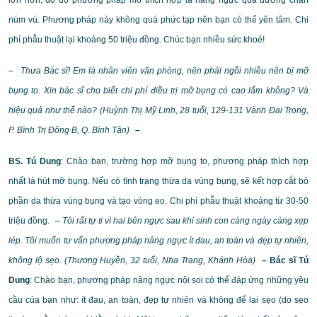
núm vú. Phương pháp này không quá phức tạp nên bạn có thể yên tâm. Chi
phí phẫu thuật lại khoảng 50 triệu đồng. Chúc bạn nhiều sức khoẻ!
–
Thưa Bác sĩ! Em là nhân viên văn phòng, nên phải ngồi nhiều nên bị mỡ
bụng to. Xin bác sĩ cho biết chi phí điều trị mỡ bụng có cao lắm không? Và
hiệu quả như thế nào? (Huỳnh Thị Mỹ Linh, 28 tuổi, 129-131 Vành Đai Trong,
P. Bình Trị Đông B, Q. Bình Tân)
–
BS. Tú Dung
: Chào bạn, trường hợp mỡ bụng to, phương pháp thích hợp
nhất là hút mỡ bụng. Nếu có tình trạng thừa da vùng bụng, sẽ kết hợp cắt bỏ
phần da thừa vùng bụng và tạo vòng eo. Chi phí phẫu thuật khoảng từ 30-50
triệu đồng.
– Tôi rất tự ti vì hai bên ngực sau khi sinh con càng ngày càng xẹp
lép. Tôi muốn tư vấn phương pháp nâng ngực ít đau, an toàn và đẹp tự nhiên,
không lộ sẹo. (Thương Huyền, 32 tuổi, Nha Trang, Khánh Hòa)
– Bác sĩ Tú
Dung
: Chào bạn, phương pháp nâng ngực nội soi có thể đáp ứng những yêu
cầu của bạn như: ít đau, an toàn, đẹp tự nhiên và không để lại sẹo (do sẹo