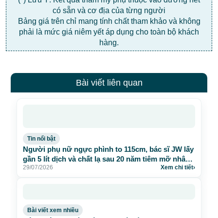
có sẵn và cơ địa của từng người
Bảng giá trên chỉ mang tính chất tham khảo và không
phải là mức giá niêm yết áp dụng cho toàn bộ khách
hàng.
Bài viết liên quan
Tin nổi bật
Người phụ nữ ngực phình to 115cm, bác sĩ JW lấy
gần 5 lít dịch và chất lạ sau 20 năm tiêm mỡ nhân
29/07/2026
Xem chi tiết
›
tạo
Bài viết xem nhiều