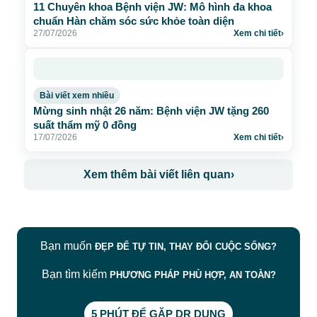
11 Chuyên khoa Bệnh viện JW: Mô hình đa khoa
chuẩn Hàn chăm sóc sức khỏe toàn diện
27/07/2026
Xem chi tiết
›
Bài viết xem nhiều
Mừng sinh nhật 26 năm: Bệnh viện JW tặng 260
suất thẩm mỹ 0 đồng
17/07/2026
Xem chi tiết
›
Xem thêm bài viết liên quan
›
Bạn muốn
ĐẸP ĐỂ TỰ TIN, THAY ĐỔI CUỘC SỐNG?
Bạn tìm kiếm
PHƯƠNG PHÁP PHÙ HỢP, AN TOÀN?
5 PHÚT ĐỂ GẶP DR DUNG