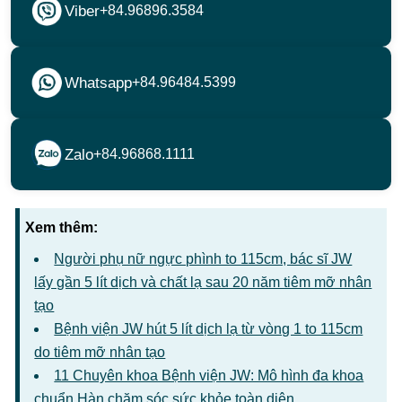
Viber
+84.96896.3584
Whatsapp
+84.96484.5399
Zalo
+84.96868.1111
Xem thêm:
Người phụ nữ ngực phình to 115cm, bác sĩ JW
lấy gần 5 lít dịch và chất lạ sau 20 năm tiêm mỡ nhân
tạo
Bệnh viện JW hút 5 lít dịch lạ từ vòng 1 to 115cm
do tiêm mỡ nhân tạo
11 Chuyên khoa Bệnh viện JW: Mô hình đa khoa
chuẩn Hàn chăm sóc sức khỏe toàn diện