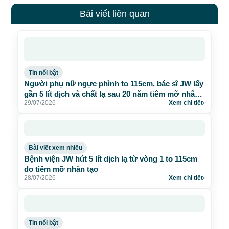
Bài viết liên quan
Tin nổi bật
Người phụ nữ ngực phình to 115cm, bác sĩ JW lấy
gần 5 lít dịch và chất lạ sau 20 năm tiêm mỡ nhân
29/07/2026
Xem chi tiết
›
tạo
Bài viết xem nhiều
Bệnh viện JW hút 5 lít dịch lạ từ vòng 1 to 115cm
do tiêm mỡ nhân tạo
28/07/2026
Xem chi tiết
›
Tin nổi bật