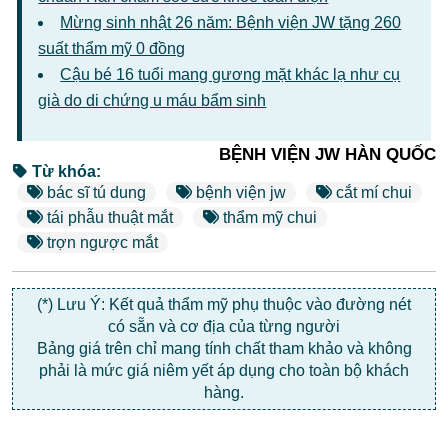
Mừng sinh nhật 26 năm: Bệnh viện JW tặng 260
suất thẩm mỹ 0 đồng
Cậu bé 16 tuổi mang gương mặt khác lạ như cụ
già do di chứng u máu bẩm sinh
BỆNH VIỆN JW HÀN QUỐC
Từ khóa:
bác sĩ tú dung
bệnh viện jw
cắt mí chui
tái phẫu thuật mắt
thẩm mỹ chui
trợn ngược mắt
(*) Lưu Ý: Kết quả thẩm mỹ phụ thuộc vào đường nét
có sẵn và cơ địa của từng người
Bảng giá trên chỉ mang tính chất tham khảo và không
phải là mức giá niêm yết áp dụng cho toàn bộ khách
hàng.