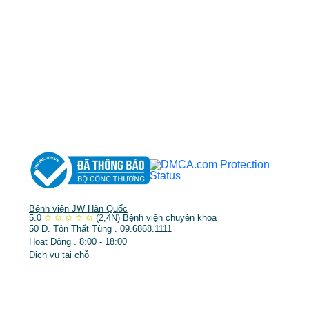
MST: 3602494834 do sở kế hoạch và đầu tư
TP.HCM cấp ngày 10/05/2011
DỊCH VỤ NỔI BẬT
➤
Phẫu thuật thẩm mỹ
➤
Răng hàm mặt
➤
Trẻ hóa & điều trị da
Bệnh viện JW Hàn Quốc
5.0
✩
✩
✩
✩
✩
(2,4N)
Bệnh viện chuyên khoa
50 Đ. Tôn Thất Tùng . 09.6868.1111
Hoạt Động . 8:00 - 18:00
Dịch vụ tại chỗ