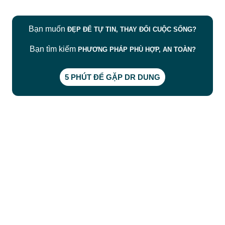
Bạn muốn
ĐẸP ĐỂ TỰ TIN, THAY ĐỔI CUỘC SỐNG?
Bạn tìm kiếm
PHƯƠNG PHÁP PHÙ HỢP, AN TOÀN?
5 PHÚT ĐỂ GẶP DR DUNG
CÔNG TY TNHH BỆNH VIỆN JW HÀN QUỐC
50 Tôn Thất Tùng, Phường Bến Thành, TP.HCM
0968681111
-
0964845399
-
0936105764
cskh.benhvienjw@gmail.com