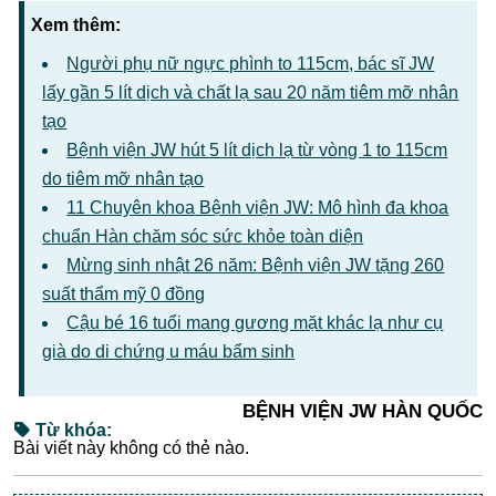
Xem thêm:
Người phụ nữ ngực phình to 115cm, bác sĩ JW
lấy gần 5 lít dịch và chất lạ sau 20 năm tiêm mỡ nhân
tạo
Bệnh viện JW hút 5 lít dịch lạ từ vòng 1 to 115cm
do tiêm mỡ nhân tạo
11 Chuyên khoa Bệnh viện JW: Mô hình đa khoa
chuẩn Hàn chăm sóc sức khỏe toàn diện
Mừng sinh nhật 26 năm: Bệnh viện JW tặng 260
suất thẩm mỹ 0 đồng
Cậu bé 16 tuổi mang gương mặt khác lạ như cụ
già do di chứng u máu bẩm sinh
BỆNH VIỆN JW HÀN QUỐC
Từ khóa:
Bài viết này không có thẻ nào.