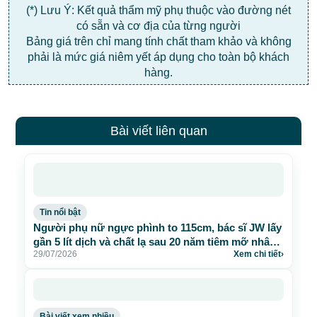
(*) Lưu Ý: Kết quả thẩm mỹ phụ thuộc vào đường nét
có sẵn và cơ địa của từng người
Bảng giá trên chỉ mang tính chất tham khảo và không
phải là mức giá niêm yết áp dụng cho toàn bộ khách
hàng.
Bài viết liên quan
Tin nổi bật
Người phụ nữ ngực phình to 115cm, bác sĩ JW lấy
gần 5 lít dịch và chất lạ sau 20 năm tiêm mỡ nhân
29/07/2026
Xem chi tiết
›
tạo
Bài viết xem nhiều