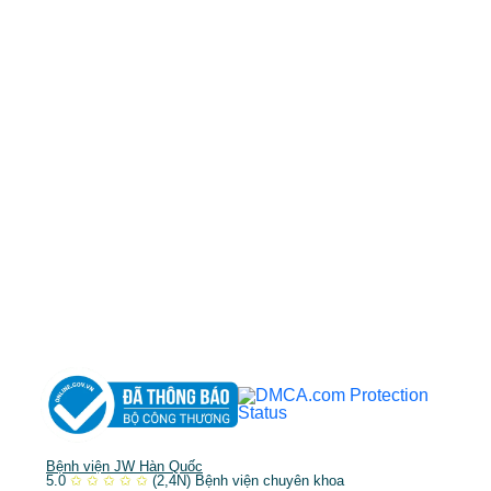
50 Tôn Thất Tùng, Phường Bến Thành, TP.HCM
0968681111
-
0964845399
-
0936105764
cskh.benhvienjw@gmail.com
MST: 3602494834 do sở kế hoạch và đầu tư
TP.HCM cấp ngày 10/05/2011
DỊCH VỤ NỔI BẬT
➤
Phẫu thuật thẩm mỹ
➤
Răng hàm mặt
➤
Trẻ hóa & điều trị da
Bệnh viện JW Hàn Quốc
5.0
✩
✩
✩
✩
✩
(2,4N)
Bệnh viện chuyên khoa