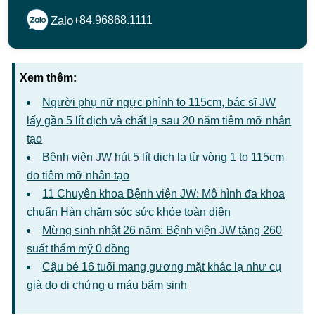
Zalo
+84.96868.1111
Xem thêm:
Người phụ nữ ngực phình to 115cm, bác sĩ JW
lấy gần 5 lít dịch và chất lạ sau 20 năm tiêm mỡ nhân
tạo
Bệnh viện JW hút 5 lít dịch lạ từ vòng 1 to 115cm
do tiêm mỡ nhân tạo
11 Chuyên khoa Bệnh viện JW: Mô hình đa khoa
chuẩn Hàn chăm sóc sức khỏe toàn diện
Mừng sinh nhật 26 năm: Bệnh viện JW tặng 260
suất thẩm mỹ 0 đồng
Cậu bé 16 tuổi mang gương mặt khác lạ như cụ
già do di chứng u máu bẩm sinh