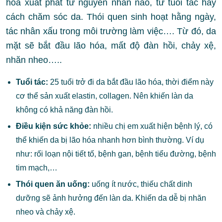
hóa xuất phát từ nguyên nhân nào, từ tuổi tác hay
cách chăm sóc da. Thói quen sinh hoạt hằng ngày,
tác nhân xấu trong môi trường làm việc…. Từ đó, da
mặt sẽ bắt đầu lão hóa, mất độ đàn hồi, chảy xệ,
nhăn nheo…..
Tuổi tác:
25 tuổi trở đi da bắt đầu lão hóa, thời điểm này
cơ thể sản xuất elastin, collagen. Nên khiến làn da
không có khả năng đàn hồi.
Điều kiện sức khỏe:
nhiều chị em xuất hiện bệnh lý, có
thể khiến da bị lão hóa nhanh hơn bình thường. Ví dụ
như: rối loạn nội tiết tố, bệnh gan, bệnh tiểu đường, bệnh
tim mạch,…
Thói quen ăn uống:
uống ít nước, thiếu chất dinh
dưỡng sẽ ảnh hưởng đến làn da. Khiến da dễ bị nhăn
nheo và chảy xệ.