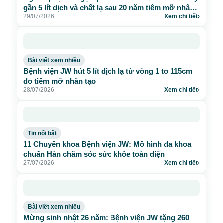
gần 5 lít dịch và chất lạ sau 20 năm tiêm mỡ nhân
29/07/2026
Xem chi tiết
›
tạo
Bài viết xem nhiều
Bệnh viện JW hút 5 lít dịch lạ từ vòng 1 to 115cm
do tiêm mỡ nhân tạo
28/07/2026
Xem chi tiết
›
Tin nổi bật
11 Chuyên khoa Bệnh viện JW: Mô hình đa khoa
chuẩn Hàn chăm sóc sức khỏe toàn diện
27/07/2026
Xem chi tiết
›
Bài viết xem nhiều
Mừng sinh nhật 26 năm: Bệnh viện JW tặng 260