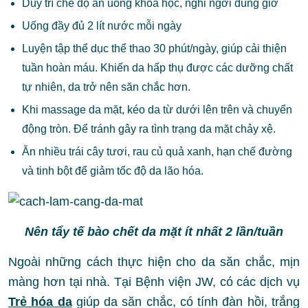
Duy trì chế độ ăn uống khoa học, nghỉ ngơi đúng giờ
Uống đầy đủ 2 lít nước mỗi ngày
Luyện tập thể dục thể thao 30 phút/ngày, giúp cải thiện
tuần hoàn máu. Khiến da hấp thụ được các dưỡng chất
tự nhiên, da trở nên săn chắc hơn.
Khi massage da mặt, kéo da từ dưới lên trên và chuyển
động tròn. Để tránh gây ra tình trạng da mặt chảy xệ.
Ăn nhiều trái cây tươi, rau củ quả xanh, hạn chế đường
và tinh bột để giảm tốc độ da lão hóa.
Nên tẩy tế bào chết da mặt ít nhất 2 lần/tuần
Ngoài những cách thực hiện cho da săn chắc, mịn
màng hơn tại nhà. Tại Bệnh viện JW, có các dịch vụ
Trẻ hóa da
giúp da săn chắc, có tính đàn hồi, trắng