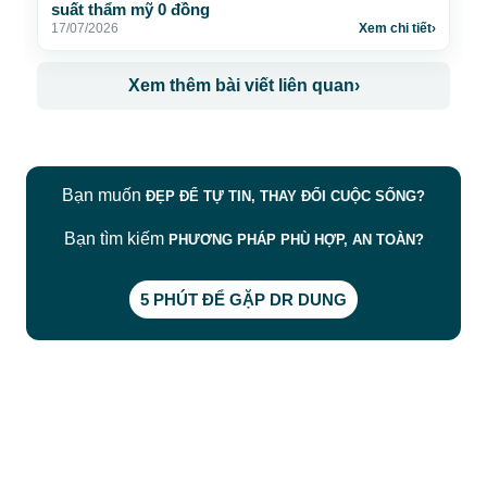
suất thẩm mỹ 0 đồng
17/07/2026
Xem chi tiết
›
Xem thêm bài viết liên quan
›
Bạn muốn
ĐẸP ĐỂ TỰ TIN, THAY ĐỔI CUỘC SỐNG?
Bạn tìm kiếm
PHƯƠNG PHÁP PHÙ HỢP, AN TOÀN?
5 PHÚT ĐỂ GẶP DR DUNG
CÔNG TY TNHH BỆNH VIỆN JW HÀN QUỐC