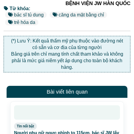
BỆNH VIỆN JW HÀN QUỐC
Từ khóa:
bác sĩ tú dung
căng da mặt bằng chỉ
trẻ hóa da
(*) Lưu Ý: Kết quả thẩm mỹ phụ thuộc vào đường nét
có sẵn và cơ địa của từng người
Bảng giá trên chỉ mang tính chất tham khảo và không
phải là mức giá niêm yết áp dụng cho toàn bộ khách
hàng.
Bài viết liên quan
Tin nổi bật
Người phụ nữ ngực phình to 115cm, bác sĩ JW lấy