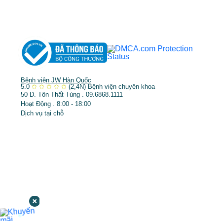
➤
Trẻ hóa & điều trị da
Bệnh viện JW Hàn Quốc
5.0
✩
✩
✩
✩
✩
(2,4N)
Bệnh viện chuyên khoa
50 Đ. Tôn Thất Tùng . 09.6868.1111
Hoạt Động . 8:00 - 18:00
Dịch vụ tại chỗ