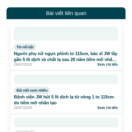
Bài viết liên quan
Tin nổi bật
Người phụ nữ ngực phình to 115cm, bác sĩ JW lấy
gần 5 lít dịch và chất lạ sau 20 năm tiêm mỡ nhân
29/07/2026
Xem chi tiết
›
tạo
Bài viết xem nhiều
Bệnh viện JW hút 5 lít dịch lạ từ vòng 1 to 115cm
do tiêm mỡ nhân tạo
28/07/2026
Xem chi tiết
›