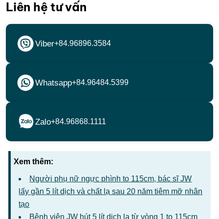
Liên hệ tư vấn
Viber
+84.96896.3584
Whatsapp
+84.96484.5399
Zalo
+84.96868.1111
Xem thêm:
Người phụ nữ ngực phình to 115cm, bác sĩ JW
lấy gần 5 lít dịch và chất lạ sau 20 năm tiêm mỡ nhân
tạo
Bệnh viện JW hút 5 lít dịch lạ từ vòng 1 to 115cm