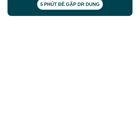
5 PHÚT ĐỂ GẶP DR DUNG
CÔNG TY TNHH BỆNH VIỆN JW HÀN QUỐC
50 Tôn Thất Tùng, Phường Bến Thành, TP.HCM
0968681111
-
0964845399
-
0936105764
cskh.benhvienjw@gmail.com
MST: 3602494834 do sở kế hoạch và đầu tư
TP.HCM cấp ngày 10/05/2011
DỊCH VỤ NỔI BẬT
➤
Phẫu thuật thẩm mỹ
➤
Răng hàm mặt