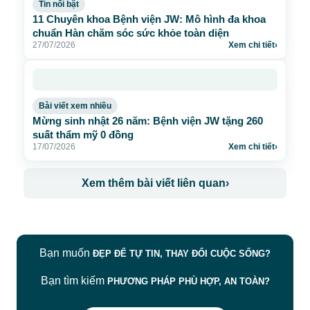
Tin nổi bật
11 Chuyên khoa Bệnh viện JW: Mô hình đa khoa
chuẩn Hàn chăm sóc sức khỏe toàn diện
27/07/2026
Xem chi tiết
›
Bài viết xem nhiều
Mừng sinh nhật 26 năm: Bệnh viện JW tặng 260
suất thẩm mỹ 0 đồng
17/07/2026
Xem chi tiết
›
Xem thêm bài viết liên quan
›
Bạn muốn
ĐẸP ĐỂ TỰ TIN, THAY ĐỔI CUỘC SỐNG?
Bạn tìm kiếm
PHƯƠNG PHÁP PHÙ HỢP, AN TOÀN?