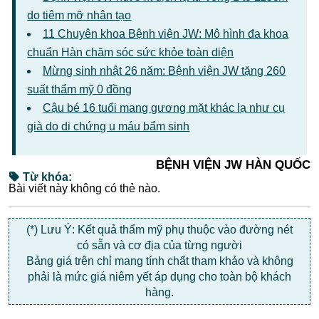
do tiêm mỡ nhân tạo
11 Chuyên khoa Bệnh viện JW: Mô hình đa khoa
chuẩn Hàn chăm sóc sức khỏe toàn diện
Mừng sinh nhật 26 năm: Bệnh viện JW tặng 260
suất thẩm mỹ 0 đồng
Cậu bé 16 tuổi mang gương mặt khác lạ như cụ
già do di chứng u máu bẩm sinh
BỆNH VIỆN JW HÀN QUỐC
Từ khóa:
Bài viết này không có thẻ nào.
(*) Lưu Ý: Kết quả thẩm mỹ phụ thuộc vào đường nét
có sẵn và cơ địa của từng người
Bảng giá trên chỉ mang tính chất tham khảo và không
phải là mức giá niêm yết áp dụng cho toàn bộ khách
hàng.