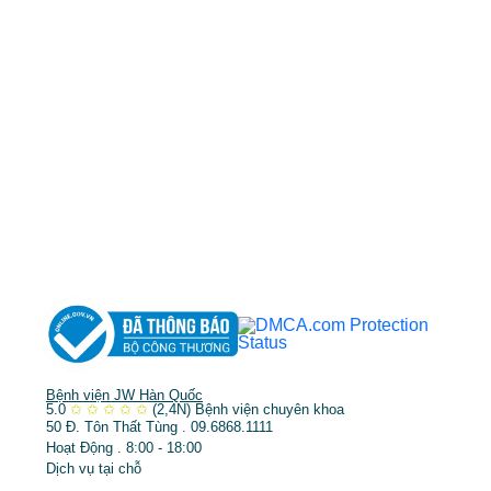
cskh.benhvienjw@gmail.com
MST: 3602494834 do sở kế hoạch và đầu tư
TP.HCM cấp ngày 10/05/2011
DỊCH VỤ NỔI BẬT
➤
Phẫu thuật thẩm mỹ
➤
Răng hàm mặt
➤
Trẻ hóa & điều trị da
Bệnh viện JW Hàn Quốc
5.0
✩
✩
✩
✩
✩
(2,4N)
Bệnh viện chuyên khoa
50 Đ. Tôn Thất Tùng . 09.6868.1111
Hoạt Động . 8:00 - 18:00
Dịch vụ tại chỗ