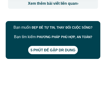
Xem thêm bài viết liên quan
›
Bạn muốn
ĐẸP ĐỂ TỰ TIN, THAY ĐỔI CUỘC SỐNG?
Bạn tìm kiếm
PHƯƠNG PHÁP PHÙ HỢP, AN TOÀN?
5 PHÚT ĐỂ GẶP DR DUNG
CÔNG TY TNHH BỆNH VIỆN JW HÀN QUỐC
50 Tôn Thất Tùng, Phường Bến Thành, TP.HCM
0968681111
-
0964845399
-
0936105764