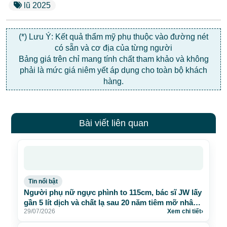
lũ 2025
(*) Lưu Ý: Kết quả thẩm mỹ phụ thuộc vào đường nét
có sẵn và cơ địa của từng người
Bảng giá trên chỉ mang tính chất tham khảo và không
phải là mức giá niêm yết áp dụng cho toàn bộ khách
hàng.
Bài viết liên quan
Tin nổi bật
Người phụ nữ ngực phình to 115cm, bác sĩ JW lấy
gần 5 lít dịch và chất lạ sau 20 năm tiêm mỡ nhân
29/07/2026
Xem chi tiết
›
tạo