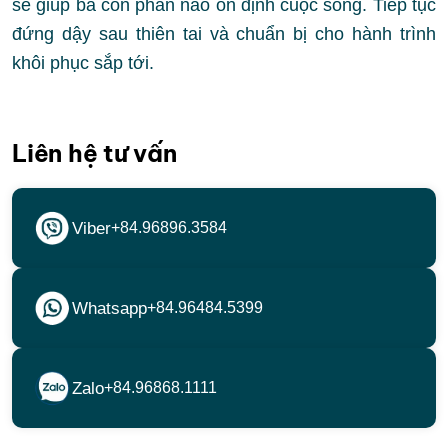
sẽ giúp bà con phần nào ổn định cuộc sống. Tiếp tục
đứng dậy sau thiên tai và chuẩn bị cho hành trình
khôi phục sắp tới.
Liên hệ tư vấn
Viber
+84.96896.3584
Whatsapp
+84.96484.5399
Zalo
+84.96868.1111