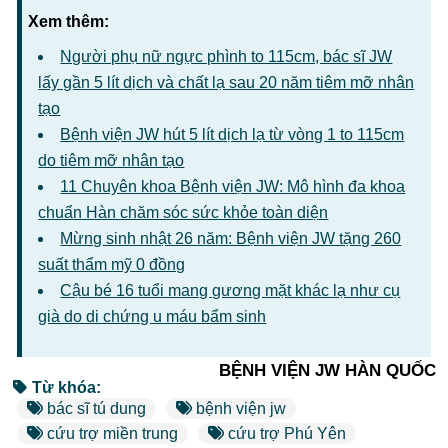
Xem thêm:
Người phụ nữ ngực phình to 115cm, bác sĩ JW
lấy gần 5 lít dịch và chất lạ sau 20 năm tiêm mỡ nhân
tạo
Bệnh viện JW hút 5 lít dịch lạ từ vòng 1 to 115cm
do tiêm mỡ nhân tạo
11 Chuyên khoa Bệnh viện JW: Mô hình đa khoa
chuẩn Hàn chăm sóc sức khỏe toàn diện
Mừng sinh nhật 26 năm: Bệnh viện JW tặng 260
suất thẩm mỹ 0 đồng
Cậu bé 16 tuổi mang gương mặt khác lạ như cụ
già do di chứng u máu bẩm sinh
BỆNH VIỆN JW HÀN QUỐC
Từ khóa:
bác sĩ tú dung
bệnh viện jw
cứu trợ miền trung
cứu trợ Phú Yên