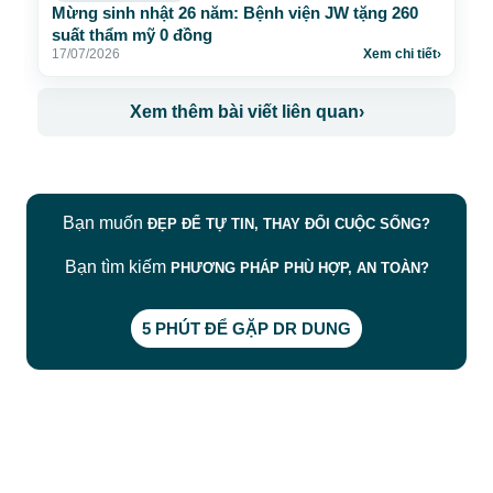
Mừng sinh nhật 26 năm: Bệnh viện JW tặng 260
suất thẩm mỹ 0 đồng
17/07/2026
Xem chi tiết
›
Xem thêm bài viết liên quan
›
Bạn muốn
ĐẸP ĐỂ TỰ TIN, THAY ĐỔI CUỘC SỐNG?
Bạn tìm kiếm
PHƯƠNG PHÁP PHÙ HỢP, AN TOÀN?
5 PHÚT ĐỂ GẶP DR DUNG
CÔNG TY TNHH BỆNH VIỆN JW HÀN QUỐC