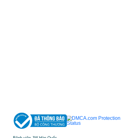
50 Tôn Thất Tùng, Phường Bến Thành, TP.HCM
0968681111
-
0964845399
-
0936105764
cskh.benhvienjw@gmail.com
MST: 3602494834 do sở kế hoạch và đầu tư
TP.HCM cấp ngày 10/05/2011
DỊCH VỤ NỔI BẬT
➤
Phẫu thuật thẩm mỹ
➤
Răng hàm mặt
➤
Trẻ hóa & điều trị da
Bệnh viện JW Hàn Quốc