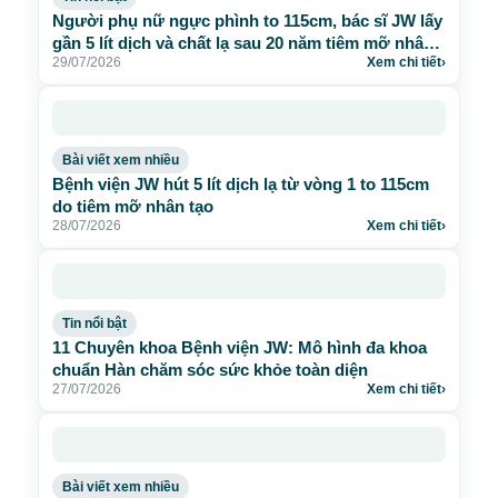
Người phụ nữ ngực phình to 115cm, bác sĩ JW lấy
gần 5 lít dịch và chất lạ sau 20 năm tiêm mỡ nhân
29/07/2026
Xem chi tiết
›
tạo
Bài viết xem nhiều
Bệnh viện JW hút 5 lít dịch lạ từ vòng 1 to 115cm
do tiêm mỡ nhân tạo
28/07/2026
Xem chi tiết
›
Tin nổi bật
11 Chuyên khoa Bệnh viện JW: Mô hình đa khoa
chuẩn Hàn chăm sóc sức khỏe toàn diện
27/07/2026
Xem chi tiết
›
Bài viết xem nhiều