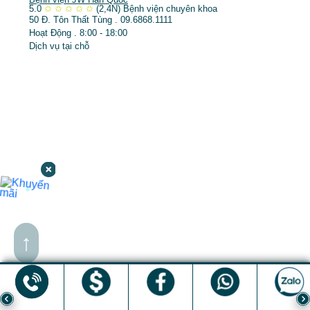
5.0
✩
✩
✩
✩
✩
(2,4N)
Bệnh viện chuyên khoa
50 Đ. Tôn Thất Tùng . 09.6868.1111
Hoạt Động . 8:00 - 18:00
Dịch vụ tại chỗ
↑