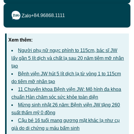
Zalo
+84.96868.1111
Xem thêm:
Người phụ nữ ngực phình to 115cm, bác sĩ JW
lấy gần 5 lít dịch và chất lạ sau 20 năm tiêm mỡ nhân
tạo
Bệnh viện JW hút 5 lít dịch lạ từ vòng 1 to 115cm
do tiêm mỡ nhân tạo
11 Chuyên khoa Bệnh viện JW: Mô hình đa khoa
chuẩn Hàn chăm sóc sức khỏe toàn diện
Mừng sinh nhật 26 năm: Bệnh viện JW tặng 260
suất thẩm mỹ 0 đồng
Cậu bé 16 tuổi mang gương mặt khác lạ như cụ
già do di chứng u máu bẩm sinh