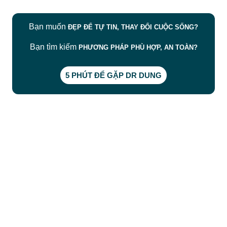
Bạn muốn
ĐẸP ĐỂ TỰ TIN, THAY ĐỔI CUỘC SỐNG?
Bạn tìm kiếm
PHƯƠNG PHÁP PHÙ HỢP, AN TOÀN?
5 PHÚT ĐỂ GẶP DR DUNG
CÔNG TY TNHH BỆNH VIỆN JW HÀN QUỐC
50 Tôn Thất Tùng, Phường Bến Thành, TP.HCM
0968681111
-
0964845399
-
0936105764
cskh.benhvienjw@gmail.com
MST: 3602494834 do sở kế hoạch và đầu tư