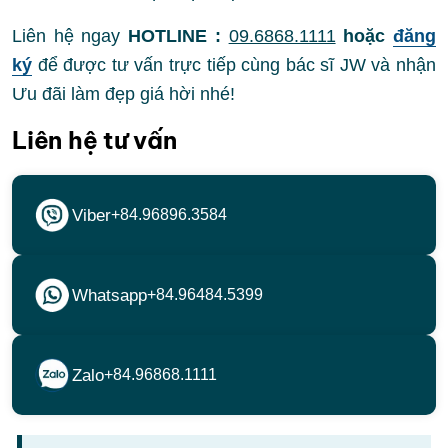
Liên hệ ngay
HOTLINE :
09.6868.1111
hoặc
đăng
ký
để được tư vấn trực tiếp cùng bác sĩ JW và nhận
Ưu đãi làm đẹp giá hời nhé!
Liên hệ tư vấn
Viber
+84.96896.3584
Whatsapp
+84.96484.5399
Zalo
+84.96868.1111