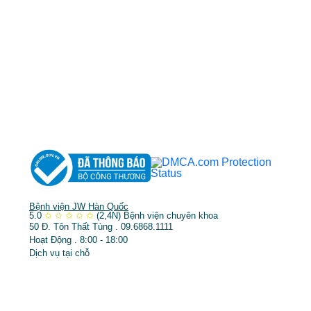
TP.HCM cấp ngày 10/05/2011
DỊCH VỤ NỔI BẬT
➤
Phẫu thuật thẩm mỹ
➤
Răng hàm mặt
➤
Trẻ hóa & điều trị da
Bệnh viện JW Hàn Quốc
5.0
✩
✩
✩
✩
✩
(2,4N)
Bệnh viện chuyên khoa
50 Đ. Tôn Thất Tùng . 09.6868.1111
Hoạt Động . 8:00 - 18:00
Dịch vụ tại chỗ