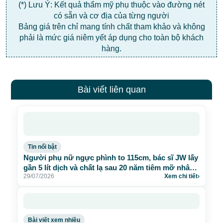
(*) Lưu Ý: Kết quả thẩm mỹ phụ thuộc vào đường nét
có sẵn và cơ địa của từng người
Bảng giá trên chỉ mang tính chất tham khảo và không
phải là mức giá niêm yết áp dụng cho toàn bộ khách
hàng.
Bài viết liên quan
Tin nổi bật
Người phụ nữ ngực phình to 115cm, bác sĩ JW lấy
gần 5 lít dịch và chất lạ sau 20 năm tiêm mỡ nhân
29/07/2026
Xem chi tiết
›
tạo
Bài viết xem nhiều