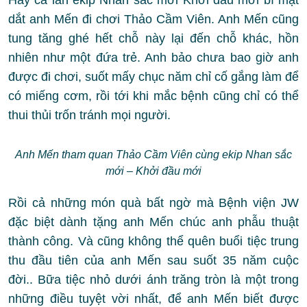
Hay cả lần ekip Nhan sắc mới Khởi đầu mới bí mật
dắt anh Mến đi chơi Thảo Cầm Viên. Anh Mến cũng
tung tăng ghé hết chỗ này lại đến chỗ khác, hồn
nhiên như một đứa trẻ. Anh bảo chưa bao giờ anh
được đi chơi, suốt mấy chục năm chỉ cố gắng làm để
có miếng cơm, rồi tới khi mắc bệnh cũng chỉ có thể
thui thủi trốn tránh mọi người.
Anh Mến tham quan Thảo Cầm Viên cùng ekip Nhan sắc
mới – Khởi đầu mới
Rồi cả những món quà bất ngờ mà Bệnh viện JW
đặc biệt dành tặng anh Mến chúc anh phẫu thuật
thành công. Và cũng không thể quên buổi tiệc trung
thu đầu tiên của anh Mến sau suốt 35 năm cuộc
đời.. Bữa tiệc nhỏ dưới ánh trăng tròn là một trong
những điều tuyệt vời nhất, để anh Mến biết được