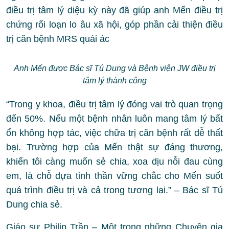
điều trị tâm lý diệu kỳ này đã giúp anh Mến điều trị
chứng rối loạn lo âu xã hội, góp phần cải thiện điều
trị căn bệnh MRS quái ác
Anh Mến được Bác sĩ Tú Dung và Bệnh viện JW điều trị
tâm lý thành công
“Trong y khoa, điều trị tâm lý đóng vai trò quan trọng
đến 50%. Nếu một bệnh nhân luôn mang tâm lý bất
ổn không hợp tác, việc chữa trị căn bệnh rất dễ thất
bại. Trường hợp của Mến thật sự đáng thương,
khiến tôi càng muốn sẻ chia, xoa dịu nỗi đau cùng
em, là chỗ dựa tinh thần vững chắc cho Mến suốt
quá trình điều trị và cả trong tương lai.” – Bác sĩ Tú
Dung chia sẻ.
Giáo sư Philip Trần – Một trong những Chuyên gia