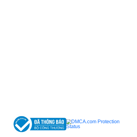
CÔNG TY TNHH BỆNH VIỆN JW HÀN QUỐC
50 Tôn Thất Tùng, Phường Bến Thành, TP.HCM
0968681111
-
0964845399
-
0936105764
cskh.benhvienjw@gmail.com
MST: 3602494834 do sở kế hoạch và đầu tư
TP.HCM cấp ngày 10/05/2011
DỊCH VỤ NỔI BẬT
➤
Phẫu thuật thẩm mỹ
➤
Răng hàm mặt
➤
Trẻ hóa & điều trị da