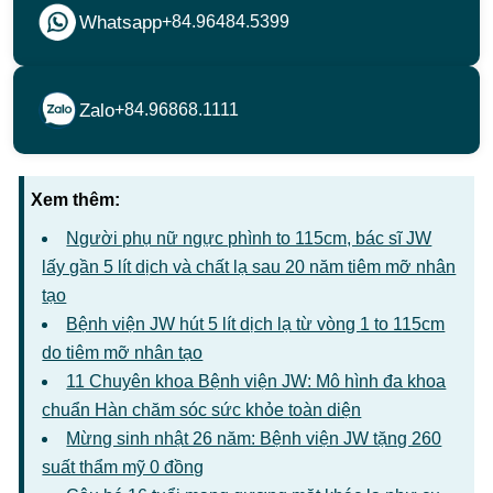
Whatsapp
+84.96484.5399
Zalo
+84.96868.1111
Xem thêm:
Người phụ nữ ngực phình to 115cm, bác sĩ JW
lấy gần 5 lít dịch và chất lạ sau 20 năm tiêm mỡ nhân
tạo
Bệnh viện JW hút 5 lít dịch lạ từ vòng 1 to 115cm
do tiêm mỡ nhân tạo
11 Chuyên khoa Bệnh viện JW: Mô hình đa khoa
chuẩn Hàn chăm sóc sức khỏe toàn diện
Mừng sinh nhật 26 năm: Bệnh viện JW tặng 260
suất thẩm mỹ 0 đồng