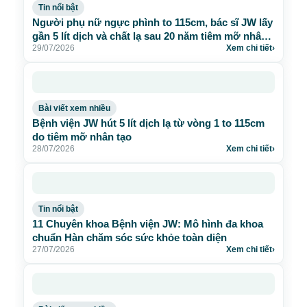
Tin nổi bật
Người phụ nữ ngực phình to 115cm, bác sĩ JW lấy
gần 5 lít dịch và chất lạ sau 20 năm tiêm mỡ nhân
29/07/2026
Xem chi tiết
›
tạo
Bài viết xem nhiều
Bệnh viện JW hút 5 lít dịch lạ từ vòng 1 to 115cm
do tiêm mỡ nhân tạo
28/07/2026
Xem chi tiết
›
Tin nổi bật
11 Chuyên khoa Bệnh viện JW: Mô hình đa khoa
chuẩn Hàn chăm sóc sức khỏe toàn diện
27/07/2026
Xem chi tiết
›