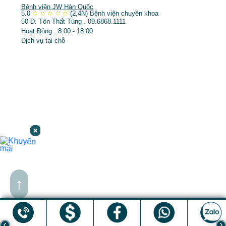
Bệnh viện JW Hàn Quốc
5.0
✩
✩
✩
✩
✩
(2,4N)
Bệnh viện chuyên khoa
50 Đ. Tôn Thất Tùng . 09.6868.1111
Hoạt Động . 8:00 - 18:00
Dịch vụ tại chỗ
↑