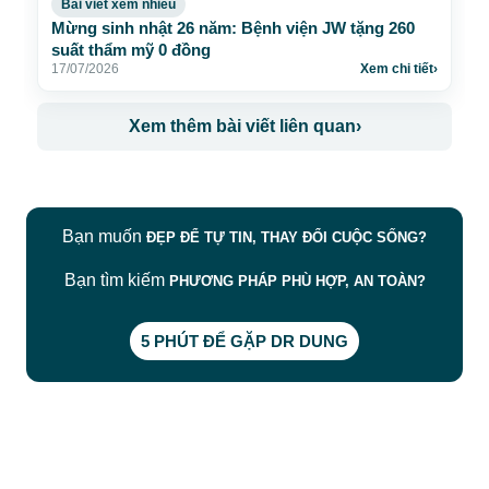
Bài viết xem nhiều
Mừng sinh nhật 26 năm: Bệnh viện JW tặng 260
suất thẩm mỹ 0 đồng
17/07/2026
Xem chi tiết
›
Xem thêm bài viết liên quan
›
Bạn muốn
ĐẸP ĐỂ TỰ TIN, THAY ĐỔI CUỘC SỐNG?
Bạn tìm kiếm
PHƯƠNG PHÁP PHÙ HỢP, AN TOÀN?
5 PHÚT ĐỂ GẶP DR DUNG