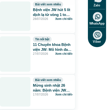
Bài viết xem nhiều
Zalo
Bệnh viện JW hút 5 lít
dịch lạ từ vòng 1 to
28/07/2026
Xem chi tiết
›
115cm do tiêm mỡ
WhatsApp
nhân tạo
Tin nổi bật
Viber
11 Chuyên khoa Bệnh
viện JW: Mô hình đa
27/07/2026
Xem chi tiết
›
khoa chuẩn Hàn chăm
sóc sức khỏe toàn
diện
Bài viết xem nhiều
Mừng sinh nhật 26
năm: Bệnh viện JW
17/07/2026
Xem chi tiết
›
tặng 260 suất thẩm mỹ
0 đồng