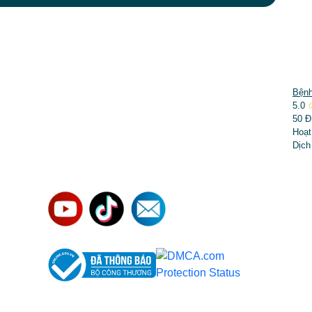
DỊCH VỤ NỔI BẬT
Bệnh
5.0
➤
Phẫu thuật thẩm mỹ
50 Đ
Hoạt
➤
Răng hàm mặt
Dịch
➤
Trẻ hóa & điều trị da