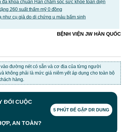
 đa khoa chuẩn Hàn chăm sóc sức khỏe toàn diện
tặng 260 suất thẩm mỹ 0 đồng
ạ như cụ già do di chứng u máu bẩm sinh
BỆNH VIỆN JW HÀN QUỐC
c vào đường nét có sẵn và cơ địa của từng người
 và không phải là mức giá niêm yết áp dụng cho toàn bộ
khách hàng.
AY ĐỔI CUỘC
5 PHÚT ĐỂ GẶP DR DUNG
ỢP, AN TOÀN?