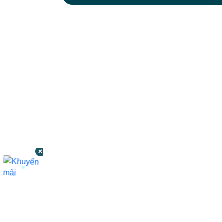
CÔNG TY TNHH BỆNH VIỆN JW HÀN
QUỐC
50 Tôn Thất Tùng, Phường Bến Thành,
TP.HCM
0968681111
-
0964845399
-
0936105764
cskh.benhvienjw@gmail.com
MST: 3602494834 do sở kế hoạch và đầu tư
TP.HCM cấp ngày 10/05/2011