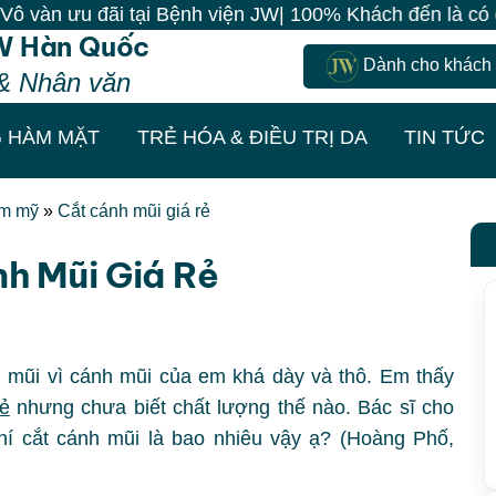
u đãi tại Bệnh viện JW| 100% Khách đến là có quà - Là
W Hàn Quốc
Dành cho khách
& Nhân văn
 HÀM MẶT
TRẺ HÓA & ĐIỀU TRỊ DA
TIN TỨC
ẩm mỹ
»
Cắt cánh mũi giá rẻ
h Mũi Giá Rẻ
h mũi vì cánh mũi của em khá dày và thô. Em thấy
rẻ
nhưng chưa biết chất lượng thế nào. Bác sĩ cho
í cắt cánh mũi là bao nhiêu vậy ạ? (Hoàng Phố,