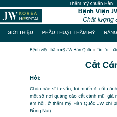
Thẩm mỹ chuẩn Hàn - Vô vàn ư
Bệnh Viện J
Chất lượng 
GIỚI THIỆU
PHẪU THUẬT THẨM MỸ
RĂNG
Bệnh viện thẩm mỹ JW Hàn Quốc
»
Tin tức th
Cắt Cán
Hỏi:
Chào bác sĩ tư vấn, tôi muốn đi cắt cán
một số nơi quảng cáo
cắt cánh mũi giá 
em hỏi, ở thẩm mỹ Hàn Quốc JW chi ph
Đồng Nai)