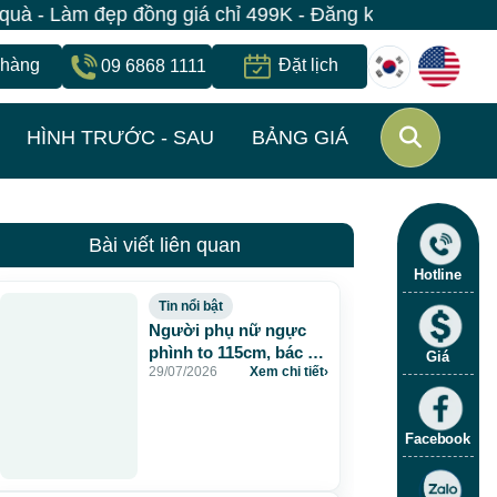
m đẹp đồng giá chỉ 499K - Đăng ký giữ suất ngay | Bện
 hàng
Đặt lịch
09 6868 1111
HÌNH TRƯỚC - SAU
BẢNG GIÁ
Bài viết liên quan
Hotline
Tin nổi bật
Người phụ nữ ngực
phình to 115cm, bác sĩ
Giá
29/07/2026
Xem chi tiết
›
JW lấy gần 5 lít dịch và
chất lạ sau 20 năm
tiêm mỡ nhân tạo
Facebook