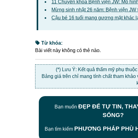
11 Chuyên khoa Bệnh viện JW: Mô hình
Mừng sinh nhật 26 năm: Bệnh viện JW 
Cậu bé 16 tuổi mang gương mặt khác l
Từ khóa:
Bài viết này không có thẻ nào.
(*) Lưu Ý: Kết quả thẩm mỹ phụ thuộ
Bảng giá trên chỉ mang tính chất tham khảo
ĐẸP ĐỂ TỰ TIN, TH
Bạn muốn
SỐNG?
PHƯƠNG PHÁP PHÙ H
Bạn tìm kiếm