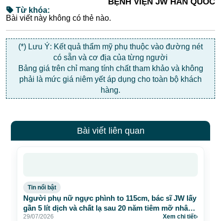
BỆNH VIỆN JW HÀN QUỐC
Từ khóa:
Bài viết này không có thẻ nào.
(*) Lưu Ý: Kết quả thẩm mỹ phụ thuộc vào đường nét
có sẵn và cơ địa của từng người
Bảng giá trên chỉ mang tính chất tham khảo và không
phải là mức giá niêm yết áp dụng cho toàn bộ khách
hàng.
Bài viết liên quan
Tin nổi bật
Người phụ nữ ngực phình to 115cm, bác sĩ JW lấy
gần 5 lít dịch và chất lạ sau 20 năm tiêm mỡ nhân
29/07/2026
Xem chi tiết
›
tạo