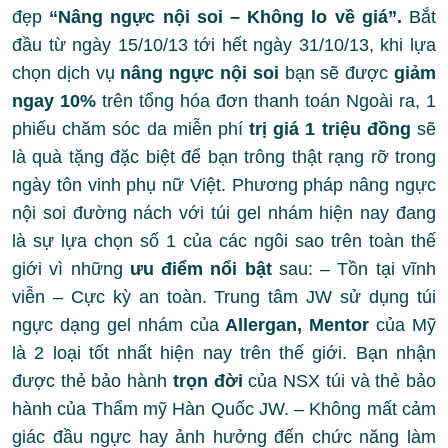
đẹp
“Nâng ngực nội soi – Không lo về giá”.
Bắt
đầu từ ngày 15/10/13 tới hết ngày 31/10/13, khi lựa
chọn dịch vụ
nâng ngực nội soi
bạn sẽ được
giảm
ngay 10%
trên tổng hóa đơn thanh toán Ngoài ra, 1
phiếu chăm sóc da miễn phí
trị giá 1 triệu đồng
sẽ
là quà tặng đặc biệt để bạn trông thật rạng rỡ trong
ngày tôn vinh phụ nữ Việt. Phương pháp nâng ngực
nội soi đường nách với túi gel nhám hiện nay đang
là sự lựa chọn số 1 của các ngôi sao trên toàn thế
giới vì những
ưu điểm nổi bật
sau: – Tồn tại vĩnh
viễn – Cực kỳ an toàn. Trung tâm JW sử dụng túi
ngực dạng gel nhám của
Allergan, Mentor
của Mỹ
là 2 loại tốt nhất hiện nay trên thế giới. Bạn nhận
được thẻ bảo hành
trọn đời
của NSX túi và thẻ bảo
hành của Thẩm mỹ Hàn Quốc JW. – Không mất cảm
giác đầu ngực hay ảnh hưởng đến chức năng làm