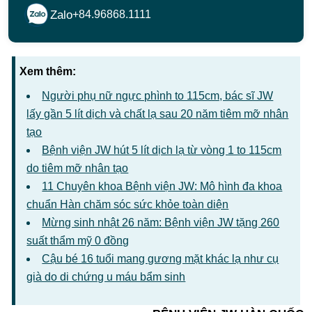
Zalo
+84.96868.1111
Xem thêm:
Người phụ nữ ngực phình to 115cm, bác sĩ JW
lấy gần 5 lít dịch và chất lạ sau 20 năm tiêm mỡ nhân
tạo
Bệnh viện JW hút 5 lít dịch lạ từ vòng 1 to 115cm
do tiêm mỡ nhân tạo
11 Chuyên khoa Bệnh viện JW: Mô hình đa khoa
chuẩn Hàn chăm sóc sức khỏe toàn diện
Mừng sinh nhật 26 năm: Bệnh viện JW tặng 260
suất thẩm mỹ 0 đồng
Cậu bé 16 tuổi mang gương mặt khác lạ như cụ
già do di chứng u máu bẩm sinh