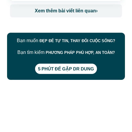
Xem thêm bài viết liên quan
›
Bạn muốn
ĐẸP ĐỂ TỰ TIN, THAY ĐỔI CUỘC SỐNG?
Bạn tìm kiếm
PHƯƠNG PHÁP PHÙ HỢP, AN TOÀN?
5 PHÚT ĐỂ GẶP DR DUNG
CÔNG TY TNHH BỆNH VIỆN JW HÀN QUỐC
50 Tôn Thất Tùng, Phường Bến Thành, TP.HCM