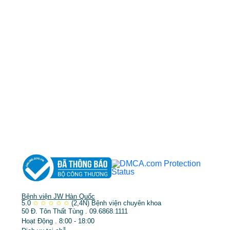
0968681111
-
0964845399
-
0936105764
cskh.benhvienjw@gmail.com
MST: 3602494834 do sở kế hoạch và đầu tư
TP.HCM cấp ngày 10/05/2011
DỊCH VỤ NỔI BẬT
➤
Phẫu thuật thẩm mỹ
➤
Răng hàm mặt
➤
Trẻ hóa & điều trị da
Bệnh viện JW Hàn Quốc
5.0
✩
✩
✩
✩
✩
(2,4N)
Bệnh viện chuyên khoa
50 Đ. Tôn Thất Tùng . 09.6868.1111
Hoạt Động . 8:00 - 18:00