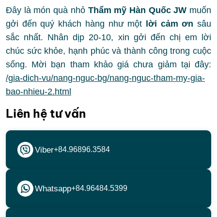
Đây là món quà nhỏ
Thẩm mỹ Hàn Quốc JW
muốn
gởi đến quý khách hàng như một
lời cảm ơn
sâu
sắc nhất. Nhân dịp 20-10, xin gởi đến chị em lời
chúc sức khỏe, hạnh phúc và thành công trong cuộc
sống. Mời bạn tham khảo giá chưa giảm tại đây:
/gia-dich-vu/nang-nguc-bg/nang-nguc-tham-my-gia-
bao-nhieu-2.html
Liên hệ tư vấn
Viber
+84.96896.3584
Whatsapp
+84.96484.5399