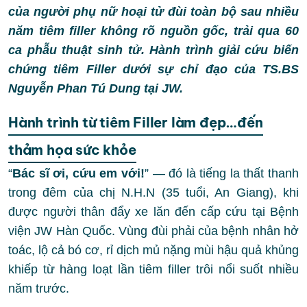
của người phụ nữ hoại tử đùi toàn bộ sau nhiều
năm tiêm filler không rõ nguồn gốc, trải qua 60
ca phẫu thuật sinh tử. Hành trình giải cứu biến
chứng tiêm Filler dưới sự chỉ đạo của TS.BS
Nguyễn Phan Tú Dung tại JW.
Hành trình từ tiêm Filler làm đẹp…đến
thảm họa sức khỏe
“
Bác sĩ ơi, cứu em với!
” — đó là tiếng la thất thanh
trong đêm của chị N.H.N (35 tuổi, An Giang), khi
được người thân đẩy xe lăn đến cấp cứu tại Bệnh
viện JW Hàn Quốc. Vùng đùi phải của bệnh nhân hở
toác, lộ cả bó cơ, rỉ dịch mủ nặng mùi hậu quả khủng
khiếp từ hàng loạt lần tiêm filler trôi nổi suốt nhiều
năm trước.