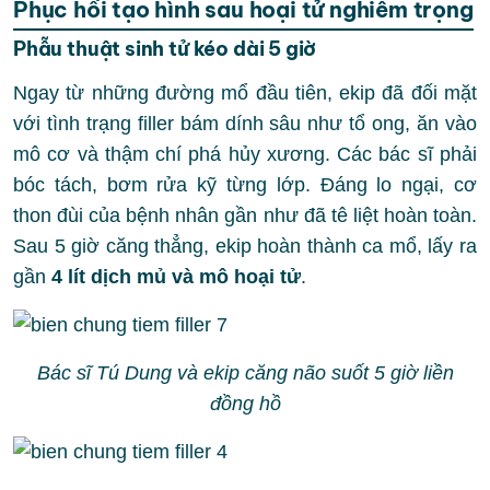
Phục hồi tạo hình sau hoại tử nghiêm trọng
Phẫu thuật sinh tử kéo dài 5 giờ
Ngay từ những đường mổ đầu tiên, ekip đã đối mặt
với tình trạng filler bám dính sâu như tổ ong, ăn vào
mô cơ và thậm chí phá hủy xương. Các bác sĩ phải
bóc tách, bơm rửa kỹ từng lớp. Đáng lo ngại, cơ
thon đùi của bệnh nhân gần như đã tê liệt hoàn toàn.
Sau 5 giờ căng thẳng, ekip hoàn thành ca mổ, lấy ra
gần
4 lít dịch mủ và mô hoại tử
.
Bác sĩ Tú Dung và ekip căng não suốt 5 giờ liền
đồng hồ