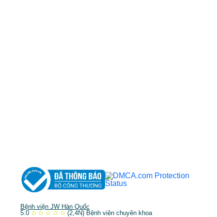
50 Tôn Thất Tùng, Phường Bến Thành, TP.HCM
0968681111
-
0964845399
-
0936105764
cskh.benhvienjw@gmail.com
MST: 3602494834 do sở kế hoạch và đầu tư
TP.HCM cấp ngày 10/05/2011
DỊCH VỤ NỔI BẬT
➤
Phẫu thuật thẩm mỹ
➤
Răng hàm mặt
➤
Trẻ hóa & điều trị da
Bệnh viện JW Hàn Quốc
5.0
✩
✩
✩
✩
✩
(2,4N)
Bệnh viện chuyên khoa