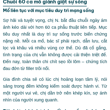
Chuỗi 60 ca mổ giành giật sự sống
Mổ liên tục với mục tiêu duy trì mạng sống
Sợ hãi và tuyệt vọng, chị N. bắt đầu chuỗi ngày ám
ảnh kéo dài với hơn 60 ca phẫu thuật liên tiếp. Mục
tiêu duy nhất là duy trì sự sống trước biến chứng
nặng nề. Mỗi ca mổ, bác sĩ phải rạch, dẫn lưu, cắt
lọc và khâu vá nhiều vùng cơ thể. Dù đã cố gắng,
tình trạng của chị vẫn không được cải thiện triệt để.
Đến nay, toàn thân chi chít sẹo lồi lõm – chứng tích
đau đớn từ filler trôi nổi.
Gia đình chia sẻ có lúc chị hoảng loạn tâm lý, nói
sảng trong đêm không kiểm soát được hành vi. Từ
một người vui vẻ, chị dần trở nên khép kín, sợ ánh
nhìn của người xung quanh.