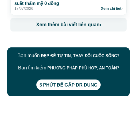
suất thẩm mỹ 0 đồng
17/07/2026
Xem chi tiết
›
Xem thêm bài viết liên quan
›
Bạn muốn
ĐẸP ĐỂ TỰ TIN, THAY ĐỔI CUỘC SỐNG?
Bạn tìm kiếm
PHƯƠNG PHÁP PHÙ HỢP, AN TOÀN?
5 PHÚT ĐỂ GẶP DR DUNG
CÔNG TY TNHH BỆNH VIỆN JW HÀN QUỐC