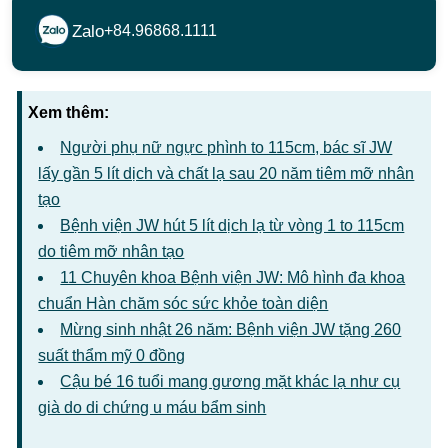
Zalo
+84.96868.1111
Xem thêm:
Người phụ nữ ngực phình to 115cm, bác sĩ JW
lấy gần 5 lít dịch và chất lạ sau 20 năm tiêm mỡ nhân
tạo
Bệnh viện JW hút 5 lít dịch lạ từ vòng 1 to 115cm
do tiêm mỡ nhân tạo
11 Chuyên khoa Bệnh viện JW: Mô hình đa khoa
chuẩn Hàn chăm sóc sức khỏe toàn diện
Mừng sinh nhật 26 năm: Bệnh viện JW tặng 260
suất thẩm mỹ 0 đồng
Cậu bé 16 tuổi mang gương mặt khác lạ như cụ
già do di chứng u máu bẩm sinh