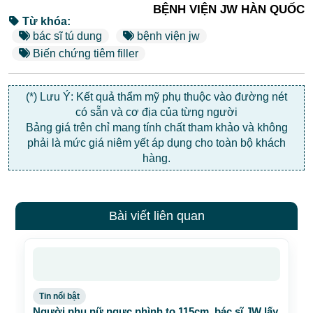
BỆNH VIỆN JW HÀN QUỐC
Từ khóa:
bác sĩ tú dung
bệnh viện jw
Biến chứng tiêm filler
(*) Lưu Ý: Kết quả thẩm mỹ phụ thuộc vào đường nét
có sẵn và cơ địa của từng người
Bảng giá trên chỉ mang tính chất tham khảo và không
phải là mức giá niêm yết áp dụng cho toàn bộ khách
hàng.
Bài viết liên quan
Tin nổi bật
Người phụ nữ ngực phình to 115cm, bác sĩ JW lấy