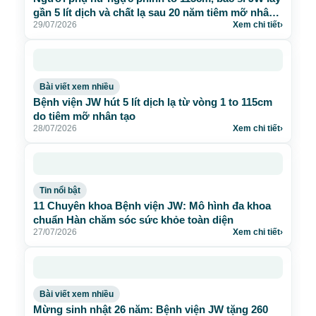
gần 5 lít dịch và chất lạ sau 20 năm tiêm mỡ nhân
29/07/2026
Xem chi tiết
›
tạo
Bài viết xem nhiều
Bệnh viện JW hút 5 lít dịch lạ từ vòng 1 to 115cm
do tiêm mỡ nhân tạo
28/07/2026
Xem chi tiết
›
Tin nổi bật
11 Chuyên khoa Bệnh viện JW: Mô hình đa khoa
chuẩn Hàn chăm sóc sức khỏe toàn diện
27/07/2026
Xem chi tiết
›
Bài viết xem nhiều
Mừng sinh nhật 26 năm: Bệnh viện JW tặng 260