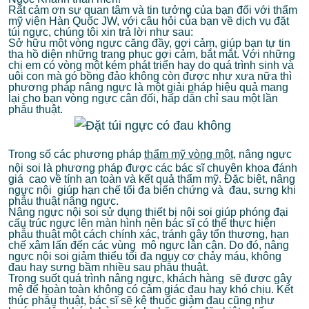
Rất cảm ơn sự quan tâm và tin tưởng của bạn đối với thẩm
mỹ viện Hàn Quốc JW, với câu hỏi của bạn về dịch vụ đặt
túi ngực, chúng tôi xin trả lời như sau:
Sở hữu một vòng ngực căng đầy, gợi cảm, giúp bạn tự tin
tha hồ diện những trang phục gợi cảm, bắt mắt. Với những
chị em có vòng một kém phát triển hay do quá trình sinh và
uôi con mà gó bồng đảo không còn được như xưa nữa thì
phương pháp nâng ngực là một giải pháp hiệu quả mang
lại cho bạn vòng ngực cân đối, hấp dẫn chỉ sau một lần
phẫu thuật.
Trong số các phương pháp
thẩm mỹ vòng một
, nâng ngực
nội soi là phương pháp được các bác sĩ chuyên khoa đánh
giá cao về tính an toàn và kết quả thẩm mỹ. Đặc biệt, nâng
ngực nội giúp hạn chế tối đa biến chứng và đau, sưng khi
phẫu thuật nâng ngực.
Nâng ngực nội soi sử dụng thiết bị nội soi giúp phóng đại
cấu trúc ngực lên màn hình nên bác sĩ có thể thực hiện
phẫu thuật một cách chính xác, tránh gây tổn thương, hạn
chế xâm lấn đến các vùng mô ngực lân cận. Do đó, nâng
ngực nội soi giảm thiểu tối đa nguy cơ chảy máu, không
đau hay sưng bầm nhiều sau phẫu thuật.
Trong suốt quá trình nâng ngực, khách hàng sẽ được gây
mê để hoàn toàn không có cảm giác đau hay khó chịu. Kết
thúc phẫu thuật, bác sĩ sẽ kê thuốc giảm đau cũng như