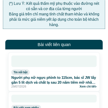
(*) Lưu Ý: Kết quả thẩm mỹ phụ thuộc vào đường nét
có sẵn và cơ địa của từng người
Bảng giá trên chỉ mang tính chất tham khảo và không
phải là mức giá niêm yết áp dụng cho toàn bộ khách
hàng.
Bài viết liên quan
Tin nổi bật
Người phụ nữ ngực phình to 115cm, bác sĩ JW lấy
gần 5 lít dịch và chất lạ sau 20 năm tiêm mỡ nhân
29/07/2026
Xem chi tiết
›
tạo
Bài viết xem nhiều