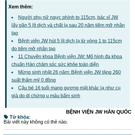
Xem thêm:
Người phụ nữ ngực phình to 115cm, bác sĩ JW
lấy gần 5 lít dịch và chất lạ sau 20 năm tiêm mỡ nhân
tạo
Bệnh viện JW hút 5 lít dịch lạ từ vòng 1 to 115cm
do tiêm mỡ nhân tạo
11 Chuyên khoa Bệnh viện JW: Mô hình đa khoa
chuẩn Hàn chăm sóc sức khỏe toàn diện
Mừng sinh nhật 26 năm: Bệnh viện JW tặng 260
suất thẩm mỹ 0 đồng
Cậu bé 16 tuổi mang gương mặt khác lạ như cụ
già do di chứng u máu bẩm sinh
BỆNH VIỆN JW HÀN QUỐC
Từ khóa:
Bài viết này không có thẻ nào.