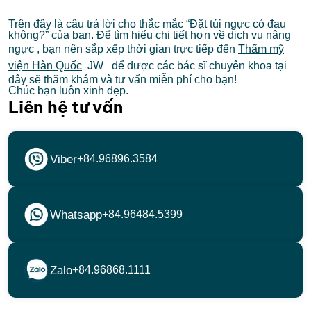
Trên đây là câu trả lời cho thắc mắc “Đặt túi ngực có đau
không?” của bạn. Để tìm hiểu chi tiết hơn về dịch vụ nâng
ngực , bạn nên sắp xếp thời gian trực tiếp đến
Thẩm mỹ
viện Hàn Quốc
JW để được các bác sĩ chuyên khoa tại
đây sẽ thăm khám và tư vấn miễn phí cho bạn!
Chúc bạn luôn xinh đẹp.
Liên hệ tư vấn
Viber
+84.96896.3584
Whatsapp
+84.96484.5399
Zalo
+84.96868.1111