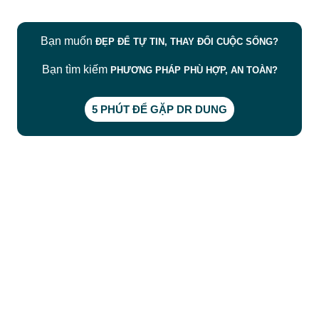
Bạn muốn
ĐẸP ĐỂ TỰ TIN, THAY ĐỔI CUỘC SỐNG?
Bạn tìm kiếm
PHƯƠNG PHÁP PHÙ HỢP, AN TOÀN?
5 PHÚT ĐỂ GẶP DR DUNG
CÔNG TY TNHH BỆNH VIỆN JW HÀN QUỐC
50 Tôn Thất Tùng, Phường Bến Thành, TP.HCM
0968681111
-
0964845399
-
0936105764
cskh.benhvienjw@gmail.com