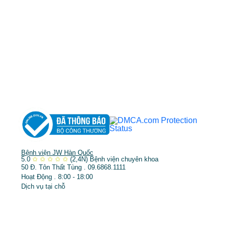
MST: 3602494834 do sở kế hoạch và đầu tư
TP.HCM cấp ngày 10/05/2011
DỊCH VỤ NỔI BẬT
➤
Phẫu thuật thẩm mỹ
➤
Răng hàm mặt
➤
Trẻ hóa & điều trị da
Bệnh viện JW Hàn Quốc
5.0
✩
✩
✩
✩
✩
(2,4N)
Bệnh viện chuyên khoa
50 Đ. Tôn Thất Tùng . 09.6868.1111
Hoạt Động . 8:00 - 18:00
Dịch vụ tại chỗ