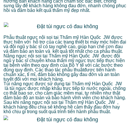
hướng dẫn khách hàng cách chăm sóc đặc biệt, chống
sưng tấy để khách hàng không đau đớn, nhanh chóng phục
hồi và đảm bảo kết quả thẩm mỹ đẹp nhất.
Phẫu thuật ngực nội soi tại Thẩm mỹ Hàn Quốc JW được
thực hiện với hỗ trợ của các trang thiết bị máy móc hiện đại
và đội ngũ y bác sĩ có tay nghề cao, giúp hạn chế cơn đau
và đảm bảo an toàn và kết quả tốt nhất cho ca phẫu thuật.
Nâng ngực nội soi tại Thẩm mỹ Hàn Quốc JW được đội
ngũ y bác sĩ chuyên khoa thẩm mỹ ngực trực tiếp thực hiện
tại bệnh viện theo quy định của Bộ Y tế với các bước theo
đúng quy định. Các thao tác phẫu thuậtđược tiến hành
chuẩn xác, tỉ mỉ, đảm bảo không gây đau đớn và an toàn
tuyệt đối với mọi khách hàng.
Túi nâng ngực được sử dụng tại Thẩm mỹ Hàn Quốc JW
là túi ngực được nhập khẩu trực tiếp từ nước ngoài, chống
co thắt bao sơ, cho cảm giác mềm mại, tự nhiên như thật
đảm bảo độ an toàn và bảo hành vĩnh viễn cho khách hàng.
Sau khi nâng ngực nội soi tại Thẩm mỹ Hàn Quốc JW ,
khách hàng đều chia sẻ không hề cảm thấy đau đớn hay
khó chịu gì trong suốt quá trình tiến hành phẫu thuật.