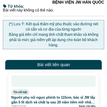
BỆNH VIỆN JW HÀN QUỐC
Từ khóa:
Bài viết này không có thẻ nào.
(*) Lưu Ý: Kết quả thẩm mỹ phụ thuộc vào đường nét
có sẵn và cơ địa của từng người
Bảng giá trên chỉ mang tính chất tham khảo và không
phải là mức giá niêm yết áp dụng cho toàn bộ khách
hàng.
Bài viết liên quan
Tin nổi bật
Người phụ nữ ngực phình to 115cm, bác sĩ JW lấy
gần 5 lít dịch và chất lạ sau 20 năm tiêm mỡ nhân
29/07/2026
Xem chi tiết
›
tạo