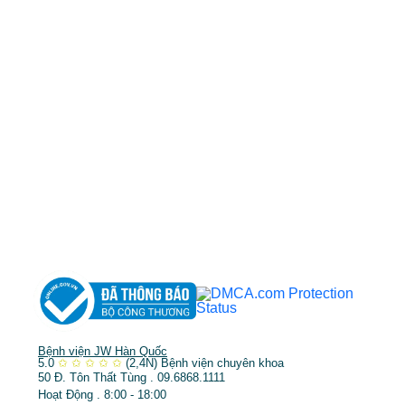
0968681111
-
0964845399
-
0936105764
cskh.benhvienjw@gmail.com
MST: 3602494834 do sở kế hoạch và đầu tư
TP.HCM cấp ngày 10/05/2011
DỊCH VỤ NỔI BẬT
➤
Phẫu thuật thẩm mỹ
➤
Răng hàm mặt
➤
Trẻ hóa & điều trị da
Bệnh viện JW Hàn Quốc
5.0
✩
✩
✩
✩
✩
(2,4N)
Bệnh viện chuyên khoa
50 Đ. Tôn Thất Tùng . 09.6868.1111
Hoạt Động . 8:00 - 18:00