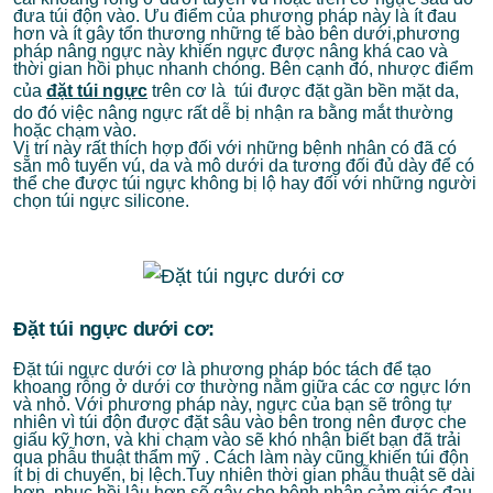
đưa túi độn vào. Ưu điểm của phương pháp này là ít đau
hơn và ít gây tổn thương những tế bào bên dưới,phương
pháp nâng ngực này khiến ngực được nâng khá cao và
thời gian hồi phục nhanh chóng. Bên cạnh đó, nhược điểm
của
đặt túi ngực
trên cơ là túi được đặt gần bền mặt da,
do đó việc nâng ngực rất dễ bị nhận ra bằng mắt thường
hoặc chạm vào.
Vị trí này rất thích hợp đối với những bệnh nhân có đã có
sẵn mô tuyến vú, da và mô dưới da tương đối đủ dày để có
thể che được túi ngực không bị lộ hay đối với những người
chọn túi ngực silicone.
Đặt túi ngực dưới cơ:
Đặt túi ngực dưới cơ là phương pháp bóc tách để tạo
khoang rỗng ở dưới cơ thường nằm giữa các cơ ngực lớn
và nhỏ. Với phương pháp này, ngực của bạn sẽ trông tự
nhiên vì túi độn được đặt sâu vào bên trong nên được che
giấu kỹ hơn, và khi chạm vào sẽ khó nhận biết bạn đã trải
qua phẫu thuật thẩm mỹ . Cách làm này cũng khiến túi độn
ít bị di chuyển, bị lệch.Tuy nhiên thời gian phẫu thuật sẽ dài
hơn, phục hồi lâu hơn sẽ gây cho bệnh nhân cảm giác đau