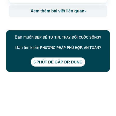
Xem thêm bài viết liên quan
›
Bạn muốn
ĐẸP ĐỂ TỰ TIN, THAY ĐỔI CUỘC SỐNG?
Bạn tìm kiếm
PHƯƠNG PHÁP PHÙ HỢP, AN TOÀN?
5 PHÚT ĐỂ GẶP DR DUNG
CÔNG TY TNHH BỆNH VIỆN JW HÀN QUỐC
50 Tôn Thất Tùng, Phường Bến Thành, TP.HCM