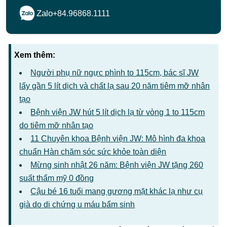
Zalo
+84.96868.1111
Xem thêm:
Người phụ nữ ngực phình to 115cm, bác sĩ JW
lấy gần 5 lít dịch và chất lạ sau 20 năm tiêm mỡ nhân
tạo
Bệnh viện JW hút 5 lít dịch lạ từ vòng 1 to 115cm
do tiêm mỡ nhân tạo
11 Chuyên khoa Bệnh viện JW: Mô hình đa khoa
chuẩn Hàn chăm sóc sức khỏe toàn diện
Mừng sinh nhật 26 năm: Bệnh viện JW tặng 260
suất thẩm mỹ 0 đồng
Cậu bé 16 tuổi mang gương mặt khác lạ như cụ
già do di chứng u máu bẩm sinh