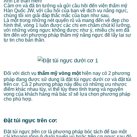
Anh Lê thân mến!
Cảm ơn và đã tin tưởng và gửi câu hõi đến viện thẩm mỹ
Hàn Quốc JW, với câu hỏi của bạn về dịch vụ nâng ngực,
chúng tôi xin giải đáp thắc mắc của bạn như sau.
Là một trong những nét quyến rũ và mang đến vẻ đẹp cho
hình thể, vòng 1 luôn được các chị em chăm chút kĩ lưỡng,
với những vòng ngực không được như ý, nhiều chị em đã
tìm đến với phương pháp thẩm mỹ nâng ngực để lấy lại sự
tự tin cho bản thân.
Đối với dịch vụ
thẩm mỹ vòng một
hiện nay có 2 phương
pháp đang được sử dụng là đặt túi ngực dưới cơ và đặt túi
trên cơ. Cả 2 phương pháp này đều có những ưu nhược
điểm khác nhau tùy, vì thế tùy theo tình trạng và nguyện
vọng của khách hàng mà bác sĩ sẽ lựa chọn phương pháp
cho phù hợp.
Đặt túi ngực trên cơ:
Đặt túi ngực trên cơ là phương pháp bóc tách để tạo một
cái khoang rỗng ở dưới tuyến vú hoặc trên cơ ngực sau đó