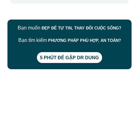
Bạn muốn
ĐẸP ĐỂ TỰ TIN, THAY ĐỔI CUỘC SỐNG?
Bạn tìm kiếm
PHƯƠNG PHÁP PHÙ HỢP, AN TOÀN?
5 PHÚT ĐỂ GẶP DR DUNG
CÔNG TY TNHH BỆNH VIỆN JW HÀN QUỐC
50 Tôn Thất Tùng, Phường Bến Thành, TP.HCM
0968681111
-
0964845399
-
0936105764
cskh.benhvienjw@gmail.com