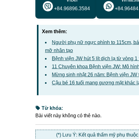
+84.96896.3584
+84.96484
Xem thêm:
Người phụ nữ ngực phình to 115cm, bác 
mỡ nhân tạo
Bệnh viện JW hút 5 lít dịch lạ từ vòng 
11 Chuyên khoa Bệnh viện JW: Mô hình
Mừng sinh nhật 26 năm: Bệnh viện JW 
Cậu bé 16 tuổi mang gương mặt khác l
Từ khóa:
Bài viết này không có thẻ nào.
(*) Lưu Ý: Kết quả thẩm mỹ phụ thuộ