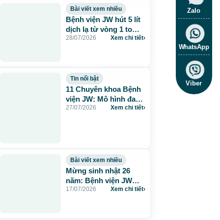
Bài viết xem nhiều
Zalo
Bệnh viện JW hút 5 lít
dịch lạ từ vòng 1 to
28/07/2026
Xem chi tiết
›
115cm do tiêm mỡ
WhatsApp
nhân tạo
Tin nổi bật
Viber
11 Chuyên khoa Bệnh
viện JW: Mô hình đa
27/07/2026
Xem chi tiết
›
khoa chuẩn Hàn chăm
sóc sức khỏe toàn
diện
Bài viết xem nhiều
Mừng sinh nhật 26
năm: Bệnh viện JW
17/07/2026
Xem chi tiết
›
tặng 260 suất thẩm mỹ
0 đồng