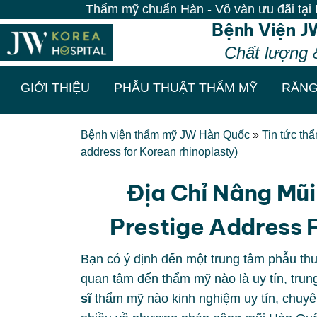
Thẩm mỹ chuẩn Hàn - Vô vàn ưu đãi tại Bệnh 
Bệnh Viện J
Chất lượng 
GIỚI THIỆU
PHẪU THUẬT THẨM MỸ
RĂNG
Bệnh viện thẩm mỹ JW Hàn Quốc
»
Tin tức th
address for Korean rhinoplasty)
Địa Chỉ Nâng Mũi
Prestige Address 
Bạn có ý định đến một trung tâm phẫu th
quan tâm đến thẩm mỹ nào là uy tín, tru
sĩ
thẩm mỹ nào kinh nghiệm uy tín, chuyê