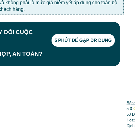
 và không phải là mức giá niêm yết áp dụng cho toàn bộ
khách hàng.
AY ĐỔI CUỘC
5 PHÚT ĐỂ GẶP DR DUNG
ỢP, AN TOÀN?
DỊCH VỤ NỔI BẬT
Bệnh
5.0
➤
Phẫu thuật thẩm mỹ
50 Đ
Hoạt
➤
Răng hàm mặt
Dịch