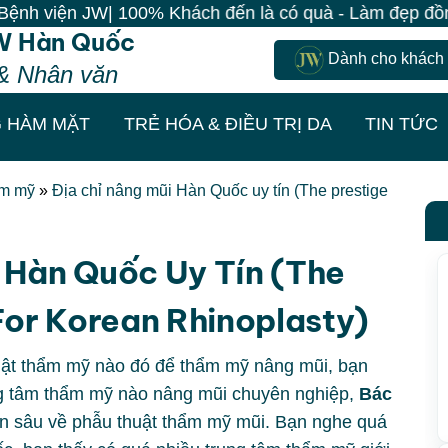
viện JW| 100% Khách đến là có quà - Làm đẹp đồng giá 
W Hàn Quốc
Dành cho khách
& Nhân văn
 HÀM MẶT
TRẺ HÓA & ĐIỀU TRỊ DA
TIN TỨC
ẩm mỹ
»
Địa chỉ nâng mũi Hàn Quốc uy tín (The prestige
 Hàn Quốc Uy Tín (The
For Korean Rhinoplasty)
uật thẩm mỹ nào đó để thẩm mỹ nâng mũi, bạn
ng tâm thẩm mỹ nào nâng mũi chuyên nghiệp,
Bác
n sâu về phẫu thuật thẩm mỹ mũi. Bạn nghe quá