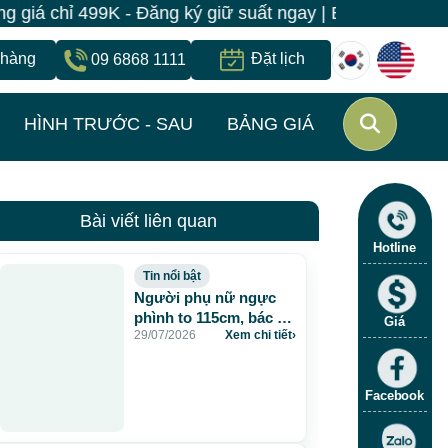
chỉ 499K - Đăng ký giữ suất ngay | Bệnh viện JW Hàn Q
 hàng
Đặt lịch
09 6868 1111
HÌNH TRƯỚC - SAU
BẢNG GIÁ
Bài viết liên quan
Hotline
Tin nổi bật
Người phụ nữ ngực
phình to 115cm, bác sĩ
Giá
29/07/2026
Xem chi tiết
›
JW lấy gần 5 lít dịch và
chất lạ sau 20 năm
tiêm mỡ nhân tạo
Facebook