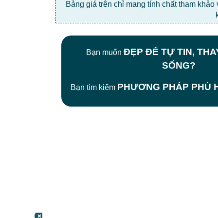
Bảng giá trên chỉ mang tính chất tham khảo
ĐẸP ĐỂ TỰ TIN, TH
Bạn muốn
SỐNG?
PHƯƠNG PHÁP PHÙ H
Bạn tìm kiếm
CÔNG TY TNHH BỆNH VIỆN JW HÀN
QUỐC
50 Tôn Thất Tùng, Phường Bến Thành,
TP.HCM
0968681111
-
0964845399
-
0936105764