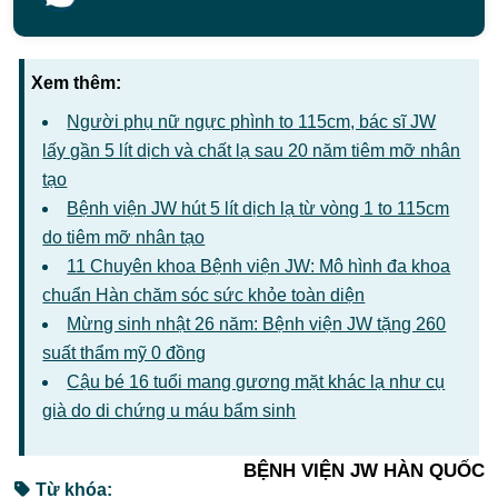
Xem thêm:
Người phụ nữ ngực phình to 115cm, bác sĩ JW
lấy gần 5 lít dịch và chất lạ sau 20 năm tiêm mỡ nhân
tạo
Bệnh viện JW hút 5 lít dịch lạ từ vòng 1 to 115cm
do tiêm mỡ nhân tạo
11 Chuyên khoa Bệnh viện JW: Mô hình đa khoa
chuẩn Hàn chăm sóc sức khỏe toàn diện
Mừng sinh nhật 26 năm: Bệnh viện JW tặng 260
suất thẩm mỹ 0 đồng
Cậu bé 16 tuổi mang gương mặt khác lạ như cụ
già do di chứng u máu bẩm sinh
BỆNH VIỆN JW HÀN QUỐC
Từ khóa: