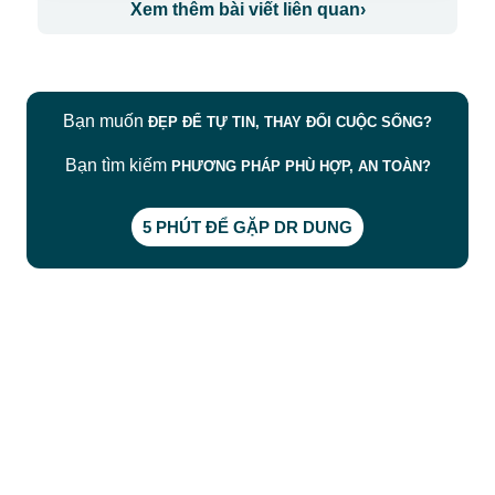
Xem thêm bài viết liên quan
›
Bạn muốn
ĐẸP ĐỂ TỰ TIN, THAY ĐỔI CUỘC SỐNG?
Bạn tìm kiếm
PHƯƠNG PHÁP PHÙ HỢP, AN TOÀN?
5 PHÚT ĐỂ GẶP DR DUNG
CÔNG TY TNHH BỆNH VIỆN JW HÀN QUỐC
50 Tôn Thất Tùng, Phường Bến Thành, TP.HCM
0968681111
-
0964845399
-
0936105764