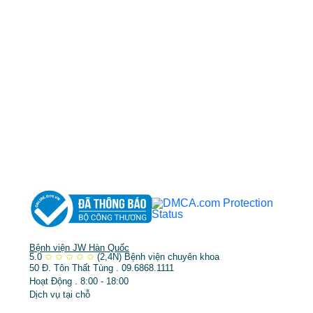
cskh.benhvienjw@gmail.com
MST: 3602494834 do sở kế hoạch và đầu tư
TP.HCM cấp ngày 10/05/2011
DỊCH VỤ NỔI BẬT
➤
Phẫu thuật thẩm mỹ
➤
Răng hàm mặt
➤
Trẻ hóa & điều trị da
Bệnh viện JW Hàn Quốc
5.0
✩
✩
✩
✩
✩
(2,4N)
Bệnh viện chuyên khoa
50 Đ. Tôn Thất Tùng . 09.6868.1111
Hoạt Động . 8:00 - 18:00
Dịch vụ tại chỗ