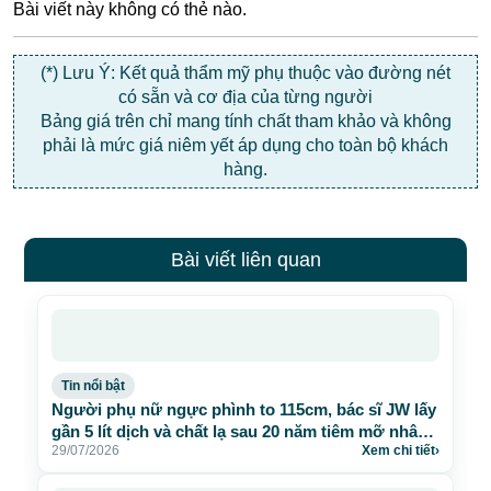
Bài viết này không có thẻ nào.
(*) Lưu Ý: Kết quả thẩm mỹ phụ thuộc vào đường nét
có sẵn và cơ địa của từng người
Bảng giá trên chỉ mang tính chất tham khảo và không
phải là mức giá niêm yết áp dụng cho toàn bộ khách
hàng.
Bài viết liên quan
Tin nổi bật
Người phụ nữ ngực phình to 115cm, bác sĩ JW lấy
gần 5 lít dịch và chất lạ sau 20 năm tiêm mỡ nhân
29/07/2026
Xem chi tiết
›
tạo