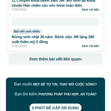
11 Chuyên khoa Bệnh viện JW: Mô hình đa khoa
chuẩn Hàn chăm sóc sức khỏe toàn diện
27/07/2026
Xem chi tiết
›
Bài viết xem nhiều
Mừng sinh nhật 26 năm: Bệnh viện JW tặng 260
suất thẩm mỹ 0 đồng
17/07/2026
Xem chi tiết
›
Xem thêm bài viết liên quan
›
Bạn muốn
ĐẸP ĐỂ TỰ TIN, THAY ĐỔI CUỘC SỐNG?
Bạn tìm kiếm
PHƯƠNG PHÁP PHÙ HỢP, AN TOÀN?
5 PHÚT ĐỂ GẶP DR DUNG