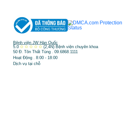
➤
Trẻ hóa & điều trị da
Bệnh viện JW Hàn Quốc
5.0
✩
✩
✩
✩
✩
(2,4N)
Bệnh viện chuyên khoa
50 Đ. Tôn Thất Tùng . 09.6868.1111
Hoạt Động . 8:00 - 18:00
Dịch vụ tại chỗ