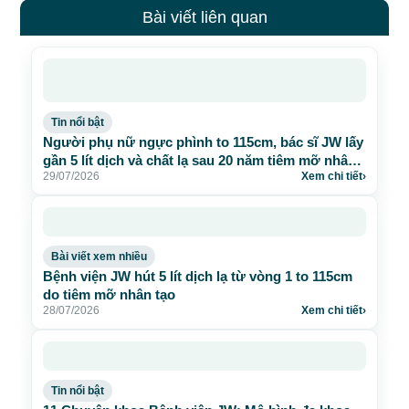
Bài viết liên quan
Tin nổi bật
Người phụ nữ ngực phình to 115cm, bác sĩ JW lấy
gần 5 lít dịch và chất lạ sau 20 năm tiêm mỡ nhân
29/07/2026
Xem chi tiết
›
tạo
Bài viết xem nhiều
Bệnh viện JW hút 5 lít dịch lạ từ vòng 1 to 115cm
do tiêm mỡ nhân tạo
28/07/2026
Xem chi tiết
›
Tin nổi bật