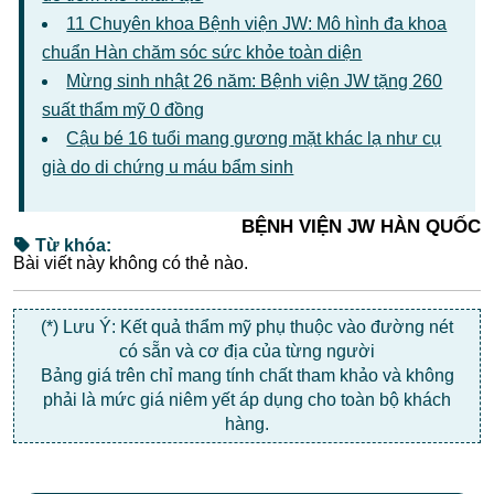
11 Chuyên khoa Bệnh viện JW: Mô hình đa khoa
chuẩn Hàn chăm sóc sức khỏe toàn diện
Mừng sinh nhật 26 năm: Bệnh viện JW tặng 260
suất thẩm mỹ 0 đồng
Cậu bé 16 tuổi mang gương mặt khác lạ như cụ
già do di chứng u máu bẩm sinh
BỆNH VIỆN JW HÀN QUỐC
Từ khóa:
Bài viết này không có thẻ nào.
(*) Lưu Ý: Kết quả thẩm mỹ phụ thuộc vào đường nét
có sẵn và cơ địa của từng người
Bảng giá trên chỉ mang tính chất tham khảo và không
phải là mức giá niêm yết áp dụng cho toàn bộ khách
hàng.