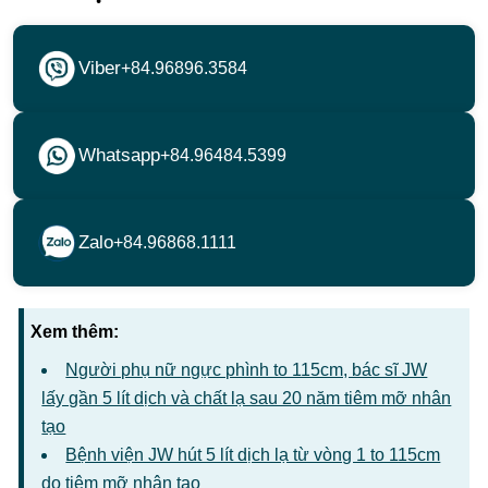
Viber
+84.96896.3584
Whatsapp
+84.96484.5399
Zalo
+84.96868.1111
Xem thêm:
Người phụ nữ ngực phình to 115cm, bác sĩ JW
lấy gần 5 lít dịch và chất lạ sau 20 năm tiêm mỡ nhân
tạo
Bệnh viện JW hút 5 lít dịch lạ từ vòng 1 to 115cm
do tiêm mỡ nhân tạo