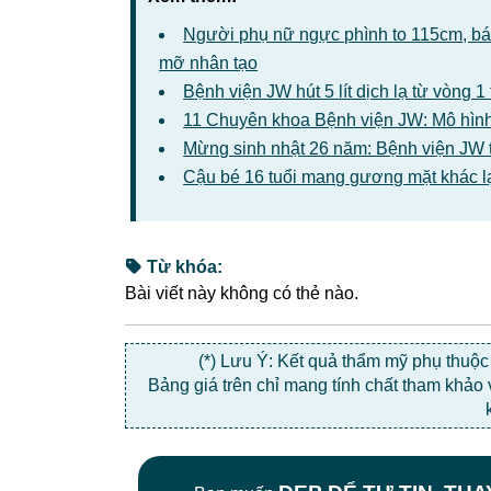
Người phụ nữ ngực phình to 115cm, bác 
mỡ nhân tạo
Bệnh viện JW hút 5 lít dịch lạ từ vòng 
11 Chuyên khoa Bệnh viện JW: Mô hình
Mừng sinh nhật 26 năm: Bệnh viện JW 
Cậu bé 16 tuổi mang gương mặt khác l
Từ khóa:
Bài viết này không có thẻ nào.
(*) Lưu Ý: Kết quả thẩm mỹ phụ thuộ
Bảng giá trên chỉ mang tính chất tham khảo