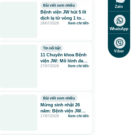
Bài viết xem nhiều
Zalo
Bệnh viện JW hút 5 lít
dịch lạ từ vòng 1 to
28/07/2026
Xem chi tiết
›
115cm do tiêm mỡ
WhatsApp
nhân tạo
Tin nổi bật
Viber
11 Chuyên khoa Bệnh
viện JW: Mô hình đa
27/07/2026
Xem chi tiết
›
khoa chuẩn Hàn chăm
sóc sức khỏe toàn
diện
Bài viết xem nhiều
Mừng sinh nhật 26
năm: Bệnh viện JW
17/07/2026
Xem chi tiết
›
tặng 260 suất thẩm mỹ
0 đồng