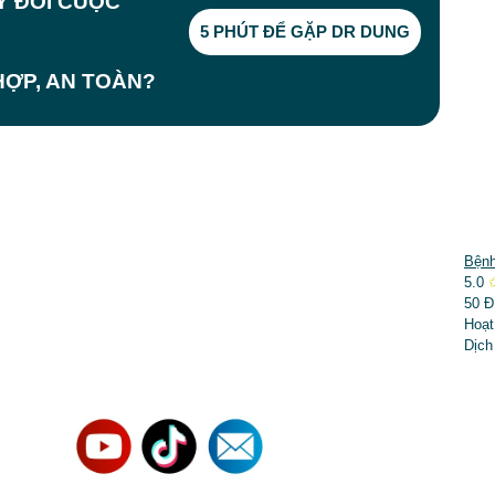
AY ĐỔI CUỘC
5 PHÚT ĐỂ GẶP DR DUNG
ỢP, AN TOÀN?
DỊCH VỤ NỔI BẬT
Bệnh
5.0
➤
Phẫu thuật thẩm mỹ
50 Đ
Hoạt
➤
Răng hàm mặt
Dịch
➤
Trẻ hóa & điều trị da