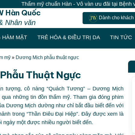
Thẩm mỹ chuẩn Hàn - Vô vàn ưu đãi tại Bệnh viện JW|
W Hàn Quốc
Dành cho khách
& Nhân văn
 HÀM MẶT
TRẺ HÓA & ĐIỀU TRỊ DA
TIN TỨC
ẩm mỹ
»
Dương Mịch phẫu thuật ngực
 Phẫu Thuật Ngực
 ấn tượng, cô nàng “Quách Tương” – Dương Mịch
n qua những tin đồn thẩm mỹ. Tham gia đóng phim
của Dương Mịch dường như chỉ bắt đầu biết đến với
hảnh trong “Thần Điêu Đại Hiệp”. Đây được xem là
ổi ngày một được nhiều người biết đến.