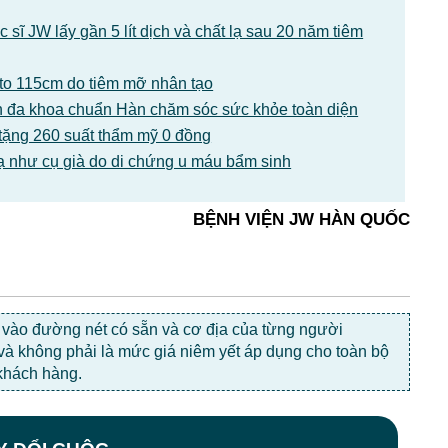
sĩ JW lấy gần 5 lít dịch và chất lạ sau 20 năm tiêm
1 to 115cm do tiêm mỡ nhân tạo
 đa khoa chuẩn Hàn chăm sóc sức khỏe toàn diện
tặng 260 suất thẩm mỹ 0 đồng
ạ như cụ già do di chứng u máu bẩm sinh
BỆNH VIỆN JW HÀN QUỐC
c vào đường nét có sẵn và cơ địa của từng người
 và không phải là mức giá niêm yết áp dụng cho toàn bộ
khách hàng.