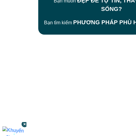
ĐẸP ĐỂ TỰ TIN, TH
Bạn muốn
SỐNG?
PHƯƠNG PHÁP PHÙ H
Bạn tìm kiếm
CÔNG TY TNHH BỆNH VIỆN JW HÀN
QUỐC
50 Tôn Thất Tùng, Phường Bến Thành,
TP.HCM
0968681111
-
0964845399
-
0936105764
cskh.benhvienjw@gmail.com
MST: 3602494834 do sở kế hoạch và đầu tư
TP.HCM cấp ngày 10/05/2011