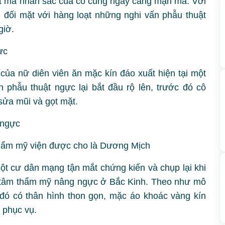
uất mà nhan sắc của cô cũng ngày càng mặn mà. Với
 đối mặt với hàng loạt những nghi vấn phẫu thuật
giờ.
 của nữ diên viên ăn mặc kín đáo xuất hiện tại một
phẫu thuật ngực lại bắt đầu rộ lên, trước đó cô
sửa mũi và gọt mặt.
thẩm mỹ viện được cho là Dương Mịch
t cư dân mạng tận mắt chứng kiến và chụp lại khi
ng tâm thẩm mỹ nâng ngực ở Bắc Kinh. Theo như mô
đó có thân hình thon gọn, mặc áo khoác vàng kín
 phục vụ.