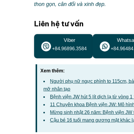
thon gọn, cân đối và xinh đẹp.
Liên hệ tư vấn
Viber
Whatsa
+84.96896.3584
+84.96484
Xem thêm:
Người phụ nữ ngực phình to 115cm, bác 
mỡ nhân tạo
Bệnh viện JW hút 5 lít dịch lạ từ vòng 
11 Chuyên khoa Bệnh viện JW: Mô hình
Mừng sinh nhật 26 năm: Bệnh viện JW 
Cậu bé 16 tuổi mang gương mặt khác l