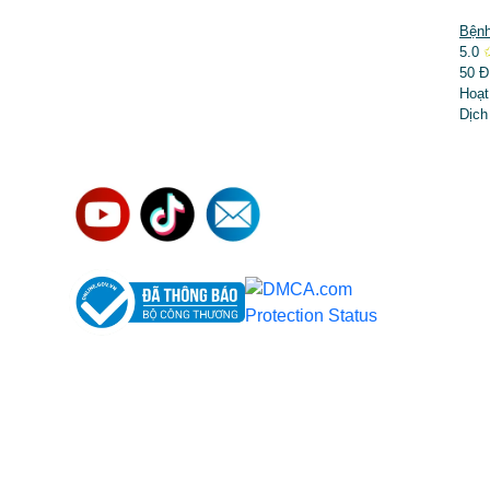
DỊCH VỤ NỔI BẬT
Bệnh
5.0
➤
Phẫu thuật thẩm mỹ
50 Đ
Hoạt
➤
Răng hàm mặt
Dịch
➤
Trẻ hóa & điều trị da