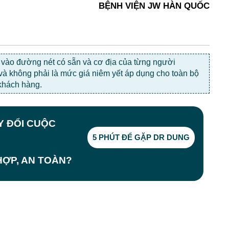
BỆNH VIỆN JW HÀN QUỐC
c vào đường nét có sẵn và cơ địa của từng người
 và không phải là mức giá niêm yết áp dụng cho toàn bộ
khách hàng.
AY ĐỔI CUỘC
5 PHÚT ĐỂ GẶP DR DUNG
ỢP, AN TOÀN?