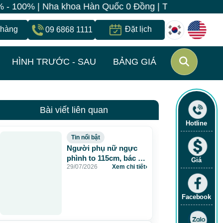
Nha khoa Hàn Quốc 0 Đồng | Trẻ hóa da đồng giá 260k |
 hàng
Đặt lịch
09 6868 1111
HÌNH TRƯỚC - SAU
BẢNG GIÁ
Bài viết liên quan
Hotline
Tin nổi bật
Người phụ nữ ngực
phình to 115cm, bác sĩ
Giá
29/07/2026
Xem chi tiết
›
JW lấy gần 5 lít dịch và
chất lạ sau 20 năm
tiêm mỡ nhân tạo
Facebook