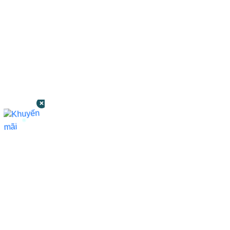
CÔNG TY TNHH BỆNH VIỆN JW HÀN
QUỐC
50 Tôn Thất Tùng, Phường Bến Thành,
TP.HCM
0968681111
-
0964845399
-
0936105764
cskh.benhvienjw@gmail.com
MST: 3602494834 do sở kế hoạch và đầu tư
TP.HCM cấp ngày 10/05/2011