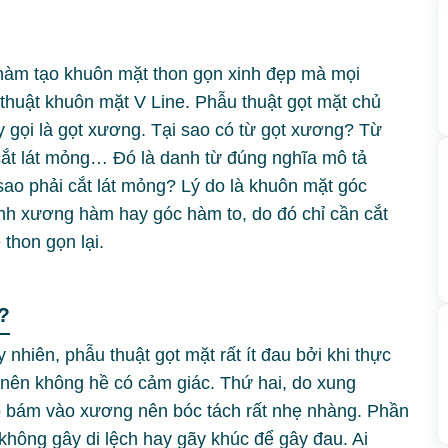
 hàm tạo khuôn mặt thon gọn xinh đẹp mà mọi
 thuật khuôn mặt V Line. Phẫu thuật gọt mặt chủ
 gọi là gọt xương. Tại sao có từ gọt xương? Từ
, cắt lát mỏng… Đó là danh từ đúng nghĩa mô tả
ao phải cắt lát mỏng? Lý do là khuôn mặt góc
nh xương hàm hay góc hàm to, do đó chỉ cần cắt
thon gọn lại.
?
y nhiên, phẫu thuật gọt mặt rất ít đau bởi khi thực
nên không hề có cảm giác. Thứ hai, do xung
o bám vào xương nên bóc tách rất nhẹ nhàng. Phần
 không gây di lệch hay gãy khúc để gây đau. Ai