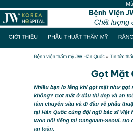
Mừng tuần l
Bệnh Viện J
Chất lượng 
GIỚI THIỆU
PHẪU THUẬT THẨM MỸ
RĂNG
Bệnh viện thẩm mỹ JW Hàn Quốc
»
Tin tức th
Gọt Mặt
Nhiều bạn lo lắng khi gọt mặt như gọ
không? Gọt mặt ở đâu thì đẹp và an t
tâm chuyên sâu và đi đầu về phẫu thuậ
tại Hàn Quốc cùng đội ngũ bác sĩ Việt
Won nổi tiếng tại Gangnam-Seoul. Do đó
an toàn.