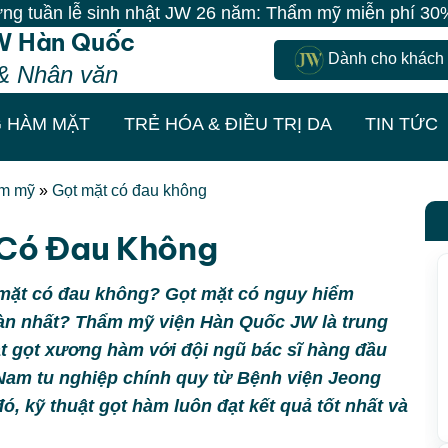
ễ sinh nhật JW 26 năm: Thẩm mỹ miễn phí 30% - 100% | 
W Hàn Quốc
Dành cho khách
& Nhân văn
 HÀM MẶT
TRẺ HÓA & ĐIỀU TRỊ DA
TIN TỨC
ẩm mỹ
»
Gọt mặt có đau không
 Có Đau Không
t mặt có đau không? Gọt mặt có nguy hiểm
oàn nhất? Thẩm mỹ viện Hàn Quốc JW là trung
t gọt xương hàm với đội ngũ bác sĩ hàng đầu
 Nam tu nghiệp chính quy từ Bệnh viện Jeong
, kỹ thuật gọt hàm luôn đạt kết quả tốt nhất và