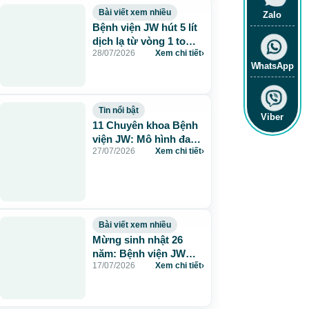
Bài viết xem nhiều
Zalo
Bệnh viện JW hút 5 lít
dịch lạ từ vòng 1 to
28/07/2026
Xem chi tiết
›
115cm do tiêm mỡ
WhatsApp
nhân tạo
Tin nổi bật
Viber
11 Chuyên khoa Bệnh
viện JW: Mô hình đa
27/07/2026
Xem chi tiết
›
khoa chuẩn Hàn chăm
sóc sức khỏe toàn
diện
Bài viết xem nhiều
Mừng sinh nhật 26
năm: Bệnh viện JW
17/07/2026
Xem chi tiết
›
tặng 260 suất thẩm mỹ
0 đồng