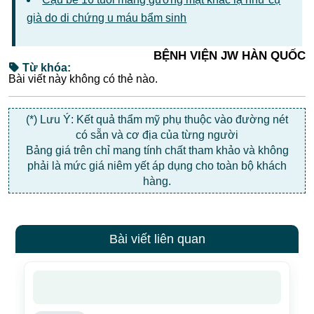
(*) Lưu Ý: Kết quả thẩm mỹ phụ thuộc vào đường nét
có sẵn và cơ địa của từng người
Bảng giá trên chỉ mang tính chất tham khảo và không
phải là mức giá niêm yết áp dụng cho toàn bộ khách
hàng.
Bài viết liên quan
Tin nổi bật
Người phụ nữ ngực phình to 115cm, bác sĩ JW lấy
gần 5 lít dịch và chất lạ sau 20 năm tiêm mỡ nhân
29/07/2026
Xem chi tiết
›
tạo