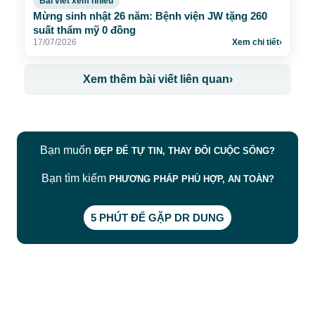
Bạn muốn
ĐẸP ĐỂ TỰ TIN, THAY ĐỔI CUỘC SỐNG?
Bạn tìm kiếm
PHƯƠNG PHÁP PHÙ HỢP, AN TOÀN?
5 PHÚT ĐỂ GẶP DR DUNG
CÔNG TY TNHH BỆNH VIỆN JW HÀN QUỐC
50 Tôn Thất Tùng, Phường Bến Thành, TP.HCM
0968681111
-
0964845399
-
0936105764
cskh.benhvienjw@gmail.com