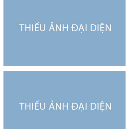
Lưu ý: Phẫu thuật này được thực hiện tại bệnh viện
chuyên khoa thẩm mỹ tại TP.HCM theo thông tư