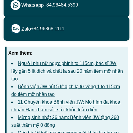
Xem thêm:
Người phụ nữ ngực phình to 115cm, bác sĩ JW
lấy gần 5 lít dịch và chất lạ sau 20 năm tiêm mỡ nhân
tạo
Bệnh viện JW hút 5 lít dịch lạ từ vòng 1 to 115cm
do tiêm mỡ nhân tạo
11 Chuyên khoa Bệnh viện JW: Mô hình đa khoa
chuẩn Hàn chăm sóc sức khỏe toàn diện
Mừng sinh nhật 26 năm: Bệnh viện JW tặng 260
suất thẩm mỹ 0 đồng
Cậu bé 16 tuổi mang gương mặt khác lạ như cụ
già do di chứng u máu bẩm sinh
BỆNH VIỆN JW HÀN QUỐC
Từ khóa:
Bài viết này không có thẻ nào.