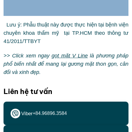
41/2011/TTBYT
>> Click xem ngay
gọt mặt V Line
là phương pháp
phổ biến nhất để mang lại gương mặt thon gọn, cân
đối và xinh đẹp.
Liên hệ tư vấn
Viber
+84.96896.3584
Whatsapp
+84.96484.5399
Zalo
+84.96868.1111