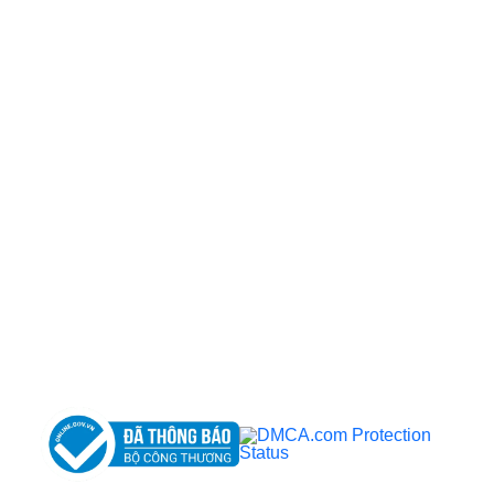
MST: 3602494834 do sở kế hoạch và đầu tư
TP.HCM cấp ngày 10/05/2011
DỊCH VỤ NỔI BẬT
➤
Phẫu thuật thẩm mỹ
➤
Răng hàm mặt
➤
Trẻ hóa & điều trị da
Bệnh viện JW Hàn Quốc
5.0
✩
✩
✩
✩
✩
(2,4N)
Bệnh viện chuyên khoa
50 Đ. Tôn Thất Tùng . 09.6868.1111
Hoạt Động . 8:00 - 18:00
Dịch vụ tại chỗ