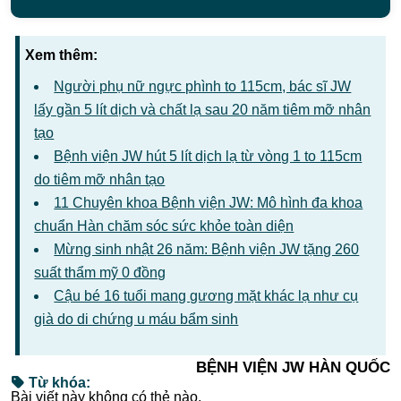
Xem thêm:
Người phụ nữ ngực phình to 115cm, bác sĩ JW
lấy gần 5 lít dịch và chất lạ sau 20 năm tiêm mỡ nhân
tạo
Bệnh viện JW hút 5 lít dịch lạ từ vòng 1 to 115cm
do tiêm mỡ nhân tạo
11 Chuyên khoa Bệnh viện JW: Mô hình đa khoa
chuẩn Hàn chăm sóc sức khỏe toàn diện
Mừng sinh nhật 26 năm: Bệnh viện JW tặng 260
suất thẩm mỹ 0 đồng
Cậu bé 16 tuổi mang gương mặt khác lạ như cụ
già do di chứng u máu bẩm sinh
BỆNH VIỆN JW HÀN QUỐC
Từ khóa:
Bài viết này không có thẻ nào.