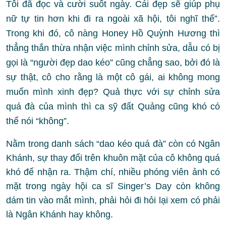
Tôi đã đọc và cười suốt ngày. Cái đẹp sẽ giúp phụ
nữ tự tin hơn khi đi ra ngoài xã hội, tôi nghĩ thế”.
Trong khi đó, cô nàng Honey Hồ Quỳnh Hương thì
thẳng thắn thừa nhận việc mình chỉnh sửa, dẫu có bị
gọi là “người đẹp dao kéo” cũng chẳng sao, bởi đó là
sự thật, cô cho rằng là một cô gái, ai không mong
muốn mình xinh đẹp? Quả thực với sự chỉnh sửa
quá đà của mình thì ca sỹ đất Quảng cũng khó có
thể nói “không”.
Nằm trong danh sách “dao kéo quá đà” còn có Ngân
Khánh, sự thay đổi trên khuôn mặt của cô không quá
khó để nhận ra. Thậm chí, nhiều phóng viên ảnh có
mặt trong ngày hội ca sĩ Singer’s Day còn không
dám tin vào mắt mình, phải hỏi đi hỏi lại xem có phải
là Ngân Khánh hay không.