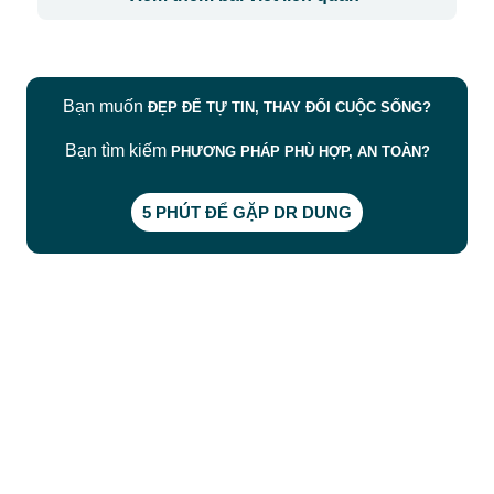
Bạn muốn
ĐẸP ĐỂ TỰ TIN, THAY ĐỔI CUỘC SỐNG?
Bạn tìm kiếm
PHƯƠNG PHÁP PHÙ HỢP, AN TOÀN?
5 PHÚT ĐỂ GẶP DR DUNG
CÔNG TY TNHH BỆNH VIỆN JW HÀN QUỐC
50 Tôn Thất Tùng, Phường Bến Thành, TP.HCM
0968681111
-
0964845399
-
0936105764