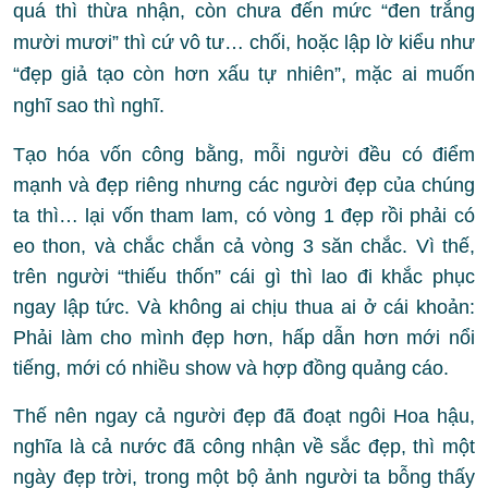
quá thì thừa nhận, còn chưa đến mức “đen trắng
mười mươi” thì cứ vô tư… chối, hoặc lập lờ kiểu như
“đẹp giả tạo còn hơn xấu tự nhiên”, mặc ai muốn
nghĩ sao thì nghĩ.
Tạo hóa vốn công bằng, mỗi người đều có điểm
mạnh và đẹp riêng nhưng các người đẹp của chúng
ta thì… lại vốn tham lam, có vòng 1 đẹp rồi phải có
eo thon, và chắc chắn cả vòng 3 săn chắc. Vì thế,
trên người “thiếu thốn” cái gì thì lao đi khắc phục
ngay lập tức. Và không ai chịu thua ai ở cái khoản:
Phải làm cho mình đẹp hơn, hấp dẫn hơn mới nổi
tiếng, mới có nhiều show và hợp đồng quảng cáo.
Thế nên ngay cả người đẹp đã đoạt ngôi Hoa hậu,
nghĩa là cả nước đã công nhận về sắc đẹp, thì một
ngày đẹp trời, trong một bộ ảnh người ta bỗng thấy