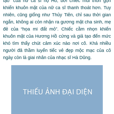
tạo” của nữ ca sĩ họ Hồ, bởi chiếc mũi thon gọn
khiến khuôn mặt của nữ ca sĩ thanh thoát hơn. Tuy
nhiên, cũng giống như Thủy Tiên, chỉ sau thời gian
ngắn, không ai còn nhận ra gương mặt cha sinh, mẹ
đẻ của “họa mi đất mỏ”. Chiếc cằm nhọn khiến
khuôn mặt của Hương Hồ cứng và giả tạo đến mức
khó tìm thấy chút cảm xúc nào nơi cô. Khá nhiều
người đã thầm luyến tiếc vẻ đẹp mộc mạc của cô
ngày còn là giai nhân của nhạc sĩ Hà Dũng.