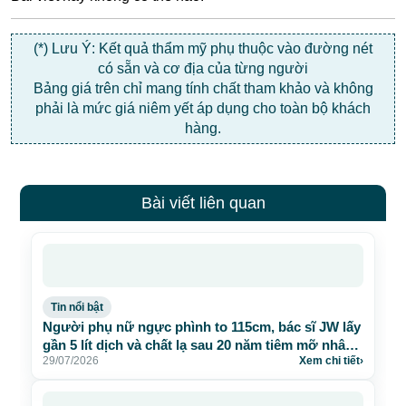
(*) Lưu Ý: Kết quả thẩm mỹ phụ thuộc vào đường nét
có sẵn và cơ địa của từng người
Bảng giá trên chỉ mang tính chất tham khảo và không
phải là mức giá niêm yết áp dụng cho toàn bộ khách
hàng.
Bài viết liên quan
Tin nổi bật
Người phụ nữ ngực phình to 115cm, bác sĩ JW lấy
gần 5 lít dịch và chất lạ sau 20 năm tiêm mỡ nhân
29/07/2026
Xem chi tiết
›
tạo