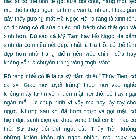
bác sĩ có thể tinh tế gọt sửa đôi chút, nâng một tẹo
mũi thế là đẹp ngon lành mà vẫn tự nhiên. Hoặc gần
đây thấy gương mặt Hồ Ngọc Hà rõ ràng là xinh lên,
có tin rằng cô đi sửa chiếc mũi hếch cho thật gọn và
xinh hơn. Dù sao cả Mỹ Tâm hay Hồ Ngọc Hà bẩm
sinh đã có nhiều nét đẹp, nhất là Hà Hồ, có thể làm
đẹp hơn nhờ trang điểm nên việc chỉnh sửa hay
không vẫn là chuyện trong vòng “nghi vấn”.
Rõ ràng nhất có lẽ là ca sỹ “lắm chiêu” Thủy Tiên, cô
ca sỹ “Giấc mơ tuyết trắng” thuở mới vào nghề
không mấy tự tin về khuôn mặt hơi thô, cô hay ngại
ngần mỗi lúc chụp hình vì vậy mà hay lấy tay che
ngực. Nhưng sau khi đã bơm ngực và gọt mặt, cô
hiện đại, sành điệu và khoe vòng 1 bất cứ khi nào có
thể. Sự thay đổi đột ngột của Thủy Tiên không
những khiến khán giả ngạc nhiên, mà ngay cả