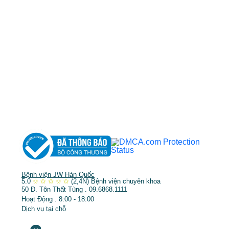
cskh.benhvienjw@gmail.com
MST: 3602494834 do sở kế hoạch và đầu tư
TP.HCM cấp ngày 10/05/2011
DỊCH VỤ NỔI BẬT
➤
Phẫu thuật thẩm mỹ
➤
Răng hàm mặt
➤
Trẻ hóa & điều trị da
Bệnh viện JW Hàn Quốc
5.0
✩
✩
✩
✩
✩
(2,4N)
Bệnh viện chuyên khoa
50 Đ. Tôn Thất Tùng . 09.6868.1111
Hoạt Động . 8:00 - 18:00
Dịch vụ tại chỗ