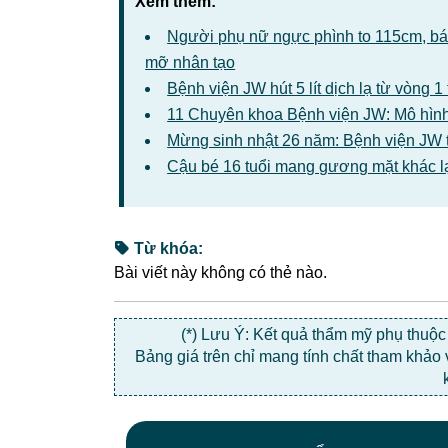
Xem thêm:
Người phụ nữ ngực phình to 115cm, bác 
mỡ nhân tạo
Bệnh viện JW hút 5 lít dịch lạ từ vòng 
11 Chuyên khoa Bệnh viện JW: Mô hình
Mừng sinh nhật 26 năm: Bệnh viện JW 
Cậu bé 16 tuổi mang gương mặt khác l
Từ khóa:
Bài viết này không có thẻ nào.
(*) Lưu Ý: Kết quả thẩm mỹ phụ thuộ
Bảng giá trên chỉ mang tính chất tham khảo