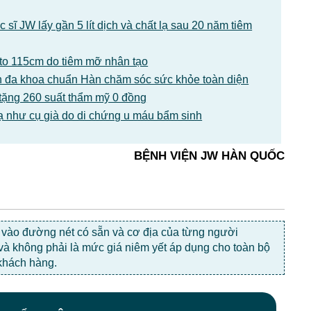
sĩ JW lấy gần 5 lít dịch và chất lạ sau 20 năm tiêm
1 to 115cm do tiêm mỡ nhân tạo
 đa khoa chuẩn Hàn chăm sóc sức khỏe toàn diện
tặng 260 suất thẩm mỹ 0 đồng
ạ như cụ già do di chứng u máu bẩm sinh
BỆNH VIỆN JW HÀN QUỐC
c vào đường nét có sẵn và cơ địa của từng người
 và không phải là mức giá niêm yết áp dụng cho toàn bộ
khách hàng.