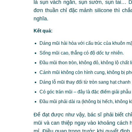
là sụn vách ngăn, sụn sườn, sụn tai… 
đơn thuần chỉ đặc mảnh silicone thì ch
nghĩa.
Kết quả:
Dáng mũi hài hòa với cấu trúc của khuôn mặ
Sống mũi cao, thẳng có độ dốc tự nhiên.
Đầu mũi thon tròn, không đỏ, không lộ chất l
Cánh mũi không còn hình cung, không bị ph
Dáng lỗ mũi thay đổi từ tròn sang hạt chanh
Có góc trán mũi – đây là đặc điểm giải phẫ
Đầu mũi phải dài ra (không bị hếch, không 
Để đạt được như vậy, bác sĩ phải biết ch
mũi và can thiệp ngay vào khoảng cách h
mỉ. Điều quan trọng trước khi quyết địn