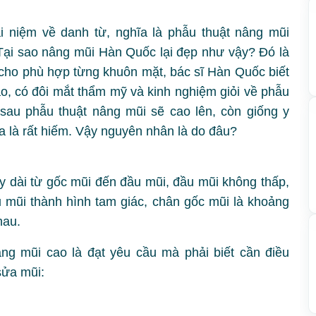
 niệm về danh từ, nghĩa là phẫu thuật nâng mũi
Tại sao nâng mũi Hàn Quốc lại đẹp như vậy? Đó là
o cho phù hợp từng khuôn mặt, bác sĩ Hàn Quốc biết
ạo, có đôi mắt thẩm mỹ và kinh nghiệm giỏi về phẫu
sau phẫu thuật nâng mũi sẽ cao lên, còn giống y
a là rất hiếm. Vậy nguyên nhân là do đâu?
ạy dài từ gốc mũi đến đầu mũi, đầu mũi không thấp,
rụ mũi thành hình tam giác, chân gốc mũi là khoảng
hau.
ng mũi cao là đạt yêu cầu mà phải biết cần điều
sửa mũi: