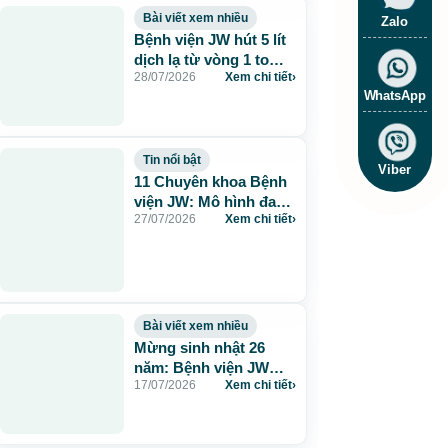
Bài viết xem nhiều
Zalo
Bệnh viện JW hút 5 lít
dịch lạ từ vòng 1 to
28/07/2026
Xem chi tiết
›
115cm do tiêm mỡ
WhatsApp
nhân tạo
Tin nổi bật
Viber
11 Chuyên khoa Bệnh
viện JW: Mô hình đa
27/07/2026
Xem chi tiết
›
khoa chuẩn Hàn chăm
sóc sức khỏe toàn
diện
Bài viết xem nhiều
Mừng sinh nhật 26
năm: Bệnh viện JW
17/07/2026
Xem chi tiết
›
tặng 260 suất thẩm mỹ
0 đồng