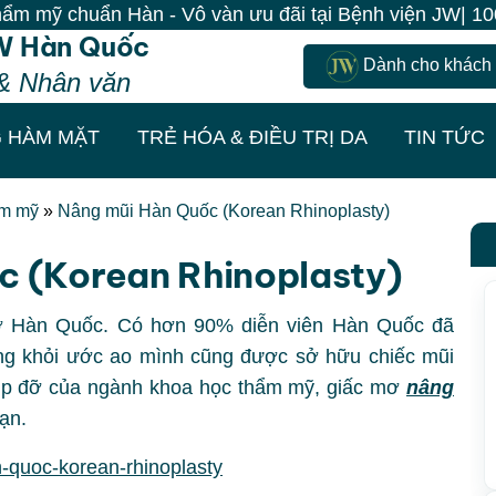
n - Vô vàn ưu đãi tại Bệnh viện JW| 100% Khách đến là
W Hàn Quốc
Dành cho khách
& Nhân văn
 HÀM MẶT
TRẺ HÓA & ĐIỀU TRỊ DA
TIN TỨC
ẩm mỹ
»
Nâng mũi Hàn Quốc (Korean Rhinoplasty)
c (Korean Rhinoplasty)
 ở Hàn Quốc. Có hơn 90% diễn viên Hàn Quốc đã
ông khỏi ước ao mình cũng được sở hữu chiếc mũi
iúp đỡ của ngành khoa học thẩm mỹ, giấc mơ
nâng
ạn.