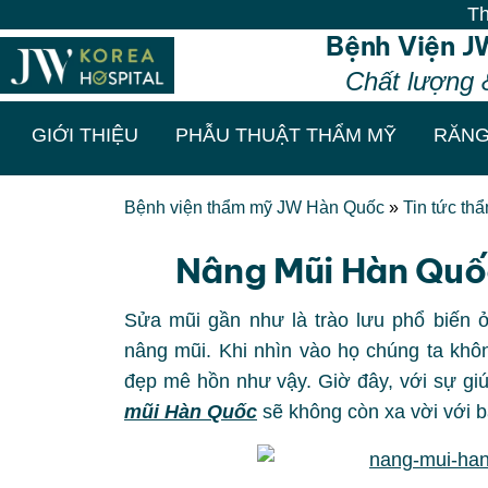
Thẩm mỹ chuẩn Hà
Bệnh Viện J
Chất lượng 
GIỚI THIỆU
PHẪU THUẬT THẨM MỸ
RĂNG
Bệnh viện thẩm mỹ JW Hàn Quốc
»
Tin tức th
Nâng Mũi Hàn Quố
Sửa mũi gần như là trào lưu phổ biến
nâng mũi. Khi nhìn vào họ chúng ta kh
đẹp mê hồn như vậy. Giờ đây, với sự g
mũi Hàn Quốc
sẽ không còn xa vời với b