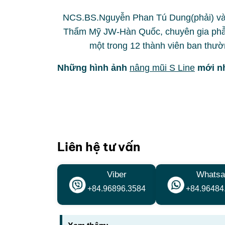
NCS.BS.Nguyễn Phan Tú Dung(phải) và T
Thẩm Mỹ JW-Hàn Quốc, chuyên gia phẫu 
một trong 12 thành viên ban thư
Những hình ảnh
nâng mũi S Line
mới nh
Liên hệ tư vấn
Viber
Whatsa
+84.96896.3584
+84.96484