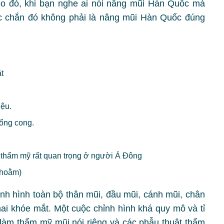
Do đó, khi bạn nghe ai nói nâng mũi Hàn Quốc mà
ắc chắn đó không phải là nâng mũi Hàn Quốc đúng
t
iệu.
ổng cong.
u thẩm mỹ rất quan trọng ở người Á Đông
khoằm)
ỉnh hình toàn bộ thân mũi, đầu mũi, cánh mũi, chân
ai khóe mắt. Một cuộc chỉnh hình khá quy mô và tỉ
h làm thẩm mỹ mũi nói riêng và các phẫu thuật thẩm