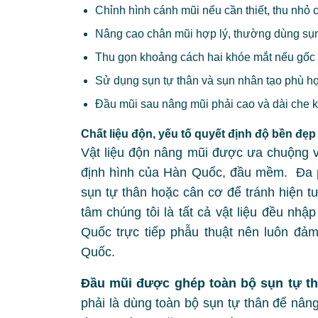
Chỉnh hình cánh mũi nếu cần thiết, thu nhỏ 
Nâng cao chân mũi hợp lý, thường dùng sụn
Thu gọn khoảng cách hai khóe mắt nếu gốc 
Sử dụng sụn tự thân và sụn nhân tạo phù h
Đầu mũi sau nâng mũi phải cao và dài che kí
Chất liệu độn, yếu tố quyết định độ bền đẹp
Vật liệu độn nâng mũi được ưa chuộng và
định hình của Hàn Quốc, đầu mềm. Đa p
sụn tự thân hoặc cân cơ để tránh hiện t
tâm chúng tôi là tất cả vật liệu đều nhậ
Quốc trực tiếp phẫu thuật nên luôn đả
Quốc.
Đầu mũi được ghép toàn bộ sụn tự t
phải là dùng toàn bộ sụn tự thân để nân