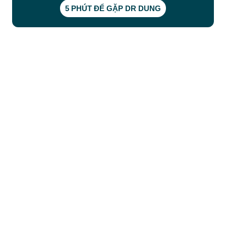
5 PHÚT ĐỂ GẶP DR DUNG
CÔNG TY TNHH BỆNH VIỆN JW HÀN QUỐC
50 Tôn Thất Tùng, Phường Bến Thành, TP.HCM
0968681111
-
0964845399
-
0936105764
cskh.benhvienjw@gmail.com
MST: 3602494834 do sở kế hoạch và đầu tư
TP.HCM cấp ngày 10/05/2011
DỊCH VỤ NỔI BẬT
➤
Phẫu thuật thẩm mỹ