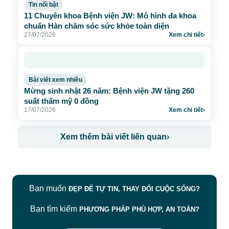
Tin nổi bật
11 Chuyên khoa Bệnh viện JW: Mô hình đa khoa
chuẩn Hàn chăm sóc sức khỏe toàn diện
27/07/2026
Xem chi tiết
›
Bài viết xem nhiều
Mừng sinh nhật 26 năm: Bệnh viện JW tặng 260
suất thẩm mỹ 0 đồng
17/07/2026
Xem chi tiết
›
Xem thêm bài viết liên quan
›
Bạn muốn
ĐẸP ĐỂ TỰ TIN, THAY ĐỔI CUỘC SỐNG?
Bạn tìm kiếm
PHƯƠNG PHÁP PHÙ HỢP, AN TOÀN?