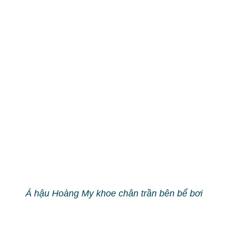
Người phụ nữ ngực phình to 115cm, bác sĩ JW
lấy gần 5 lít dịch và chất lạ sau 20 năm tiêm mỡ nhân
tạo
Bệnh viện JW hút 5 lít dịch lạ từ vòng 1 to 115cm
do tiêm mỡ nhân tạo
11 Chuyên khoa Bệnh viện JW: Mô hình đa khoa
chuẩn Hàn chăm sóc sức khỏe toàn diện
Mừng sinh nhật 26 năm: Bệnh viện JW tặng 260
suất thẩm mỹ 0 đồng
Cậu bé 16 tuổi mang gương mặt khác lạ như cụ
già do di chứng u máu bẩm sinh
BỆNH VIỆN JW HÀN QUỐC
Từ khóa:
Bài viết này không có thẻ nào.
(*) Lưu Ý: Kết quả thẩm mỹ phụ thuộc vào đường nét