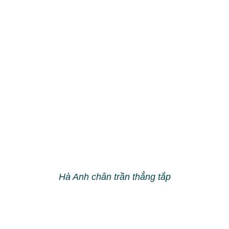
Hoa hậu Diễm Hương chân trần tuyệt đẹp
Liên hệ tư vấn
Viber
+84.96896.3584
Whatsapp
+84.96484.5399
Zalo
+84.96868.1111
Xem thêm: