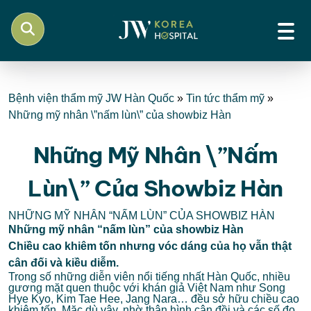
Bệnh viện thẩm mỹ JW Hàn Quốc
»
Tin tức thẩm mỹ
»
Những mỹ nhân \”nấm lùn\” của showbiz Hàn
Những Mỹ Nhân \”nấm
Lùn\” Của Showbiz Hàn
NHỮNG MỸ NHÂN “NẤM LÙN” CỦA SHOWBIZ HÀN
Những mỹ nhân “nấm lùn” của showbiz Hàn
Chiều cao khiêm tốn nhưng vóc dáng của họ vẫn thật
cân đối và kiều diễm.
Trong số những diễn viên nổi tiếng nhất Hàn Quốc, nhiều
gương mặt quen thuộc với khán giả Việt Nam như Song
Hye Kyo, Kim Tae Hee, Jang Nara… đều sở hữu chiều cao
khiêm tốn. Mặc dù vậy, nhờ thân hình cân đồi và các số đo