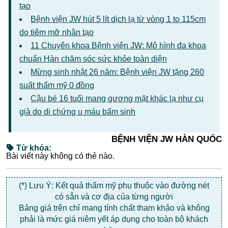
tạo
Bệnh viện JW hút 5 lít dịch lạ từ vòng 1 to 115cm
do tiêm mỡ nhân tạo
11 Chuyên khoa Bệnh viện JW: Mô hình đa khoa
chuẩn Hàn chăm sóc sức khỏe toàn diện
Mừng sinh nhật 26 năm: Bệnh viện JW tặng 260
suất thẩm mỹ 0 đồng
Cậu bé 16 tuổi mang gương mặt khác lạ như cụ
già do di chứng u máu bẩm sinh
BỆNH VIỆN JW HÀN QUỐC
Từ khóa:
Bài viết này không có thẻ nào.
(*) Lưu Ý: Kết quả thẩm mỹ phụ thuộc vào đường nét
có sẵn và cơ địa của từng người
Bảng giá trên chỉ mang tính chất tham khảo và không
phải là mức giá niêm yết áp dụng cho toàn bộ khách