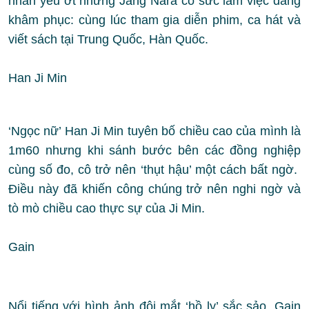
nhắn yếu ớt nhưng Jang Nara có sức làm việc đáng
khâm phục: cùng lúc tham gia diễn phim, ca hát và
viết sách tại Trung Quốc, Hàn Quốc.
Han Ji Min
‘Ngọc nữ’ Han Ji Min tuyên bố chiều cao của mình là
1m60 nhưng khi sánh bước bên các đồng nghiệp
cùng số đo, cô trở nên ‘thụt hậu’ một cách bất ngờ.
Điều này đã khiến công chúng trở nên nghi ngờ và
tò mò chiều cao thực sự của Ji Min.
Gain
Nổi tiếng với hình ảnh đôi mắt ‘hồ ly’ sắc sảo, Gain