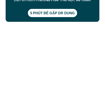
PHƯƠNG PHÁP PHÙ HỢP, AN TOÀN?
5 PHÚT ĐỂ GẶP DR DUNG
CÔNG TY TNHH BỆNH VIỆN JW HÀN QUỐC
50 Tôn Thất Tùng, Phường Bến Thành, TP.HCM
0968681111
-
0964845399
-
0936105764
cskh.benhvienjw@gmail.com
MST: 3602494834 do sở kế hoạch và đầu tư
TP.HCM cấp ngày 10/05/2011
DỊCH VỤ NỔI BẬT