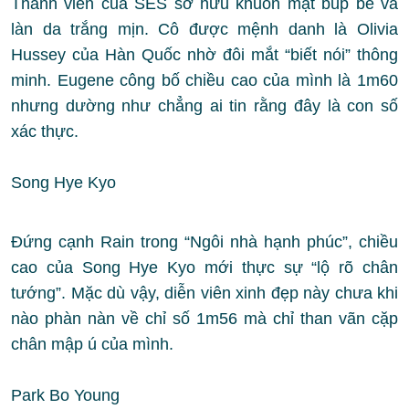
Thành viên của SES sở hữu khuôn mặt búp bê và
làn da trắng mịn. Cô được mệnh danh là Olivia
Hussey của Hàn Quốc nhờ đôi mắt “biết nói” thông
minh. Eugene công bố chiều cao của mình là 1m60
nhưng dường như chẳng ai tin rằng đây là con số
xác thực.
Song Hye Kyo
Đứng cạnh Rain trong “Ngôi nhà hạnh phúc”, chiều
cao của Song Hye Kyo mới thực sự “lộ rõ chân
tướng”. Mặc dù vậy, diễn viên xinh đẹp này chưa khi
nào phàn nàn về chỉ số 1m56 mà chỉ than vãn cặp
chân mập ú của mình.
Park Bo Young