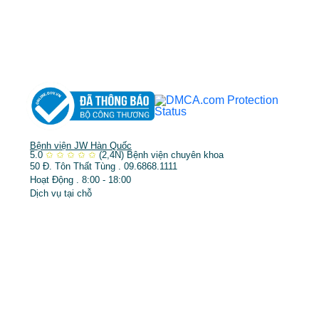
➤
Phẫu thuật thẩm mỹ
➤
Răng hàm mặt
➤
Trẻ hóa & điều trị da
Bệnh viện JW Hàn Quốc
5.0
✩
✩
✩
✩
✩
(2,4N)
Bệnh viện chuyên khoa
50 Đ. Tôn Thất Tùng . 09.6868.1111
Hoạt Động . 8:00 - 18:00
Dịch vụ tại chỗ