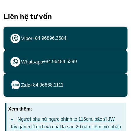
Liên hệ tư vấn
Viber
+84.96896.3584
Whatsapp
+84.96484.5399
Zalo
+84.96868.1111
Xem thêm:
Người phụ nữ ngực phình to 115cm, bác sĩ JW
lấy gần 5 lít dịch và chất lạ sau 20 năm tiêm mỡ nhân