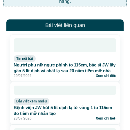
hàng.
Bài viết liên quan
Tin nổi bật
Người phụ nữ ngực phình to 115cm, bác sĩ JW lấy
gần 5 lít dịch và chất lạ sau 20 năm tiêm mỡ nhân
29/07/2026
Xem chi tiết
›
tạo
Bài viết xem nhiều
Bệnh viện JW hút 5 lít dịch lạ từ vòng 1 to 115cm
do tiêm mỡ nhân tạo
28/07/2026
Xem chi tiết
›