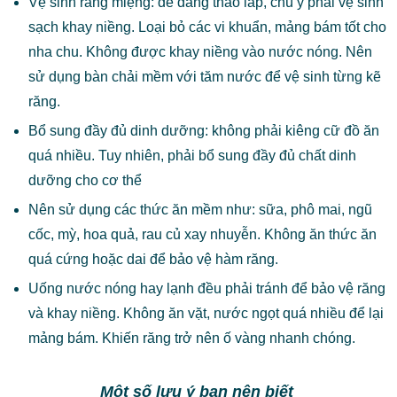
Vệ sinh răng miệng: dễ dàng tháo lắp, chú ý phải vệ sinh
sạch khay niềng. Loại bỏ các vi khuẩn, mảng bám tốt cho
nha chu. Không được khay niềng vào nước nóng. Nên
sử dụng bàn chải mềm với tăm nước để vệ sinh từng kẽ
răng.
Bổ sung đầy đủ dinh dưỡng: không phải kiêng cữ đồ ăn
quá nhiều. Tuy nhiên, phải bổ sung đầy đủ chất dinh
dưỡng cho cơ thể
Nên sử dụng các thức ăn mềm như: sữa, phô mai, ngũ
cốc, mỳ, hoa quả, rau củ xay nhuyễn. Không ăn thức ăn
quá cứng hoặc dai để bảo vệ hàm răng.
Uống nước nóng hay lạnh đều phải tránh để bảo vệ răng
và khay niềng. Không ăn vặt, nước ngọt quá nhiều để lại
mảng bám. Khiến răng trở nên ố vàng nhanh chóng.
Một số lưu ý bạn nên biết