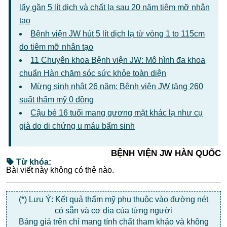
lấy gần 5 lít dịch và chất lạ sau 20 năm tiêm mỡ nhân
tạo
Bệnh viện JW hút 5 lít dịch lạ từ vòng 1 to 115cm
do tiêm mỡ nhân tạo
11 Chuyên khoa Bệnh viện JW: Mô hình đa khoa
chuẩn Hàn chăm sóc sức khỏe toàn diện
Mừng sinh nhật 26 năm: Bệnh viện JW tặng 260
suất thẩm mỹ 0 đồng
Cậu bé 16 tuổi mang gương mặt khác lạ như cụ
già do di chứng u máu bẩm sinh
BỆNH VIỆN JW HÀN QUỐC
Từ khóa:
Bài viết này không có thẻ nào.
(*) Lưu Ý: Kết quả thẩm mỹ phụ thuộc vào đường nét
có sẵn và cơ địa của từng người
Bảng giá trên chỉ mang tính chất tham khảo và không