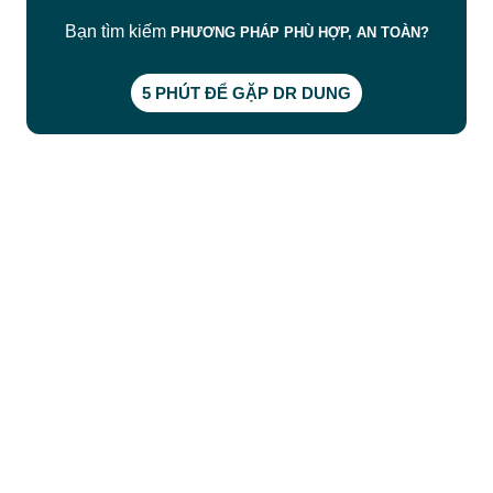
Bạn tìm kiếm
PHƯƠNG PHÁP PHÙ HỢP, AN TOÀN?
5 PHÚT ĐỂ GẶP DR DUNG
CÔNG TY TNHH BỆNH VIỆN JW HÀN QUỐC
50 Tôn Thất Tùng, Phường Bến Thành, TP.HCM
0968681111
-
0964845399
-
0936105764
cskh.benhvienjw@gmail.com
MST: 3602494834 do sở kế hoạch và đầu tư
TP.HCM cấp ngày 10/05/2011
DỊCH VỤ NỔI BẬT