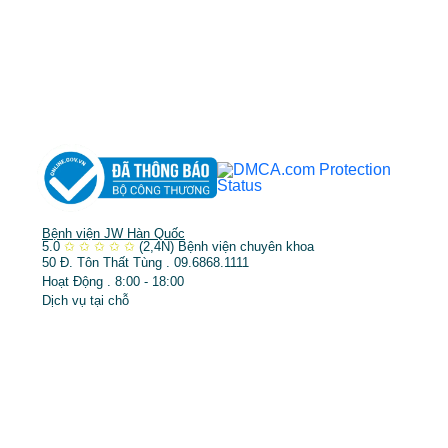
➤
Phẫu thuật thẩm mỹ
➤
Răng hàm mặt
➤
Trẻ hóa & điều trị da
Bệnh viện JW Hàn Quốc
5.0
✩
✩
✩
✩
✩
(2,4N)
Bệnh viện chuyên khoa
50 Đ. Tôn Thất Tùng . 09.6868.1111
Hoạt Động . 8:00 - 18:00
Dịch vụ tại chỗ