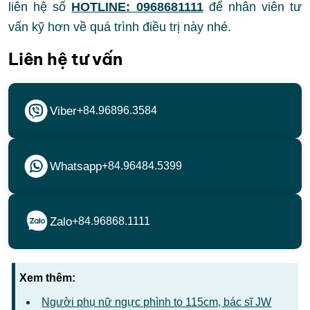
liên hệ số
HOTLINE: 0968681111
để nhân viên tư
vấn kỹ hơn về quá trình điều trị này nhé.
Liên hệ tư vấn
Viber
+84.96896.3584
Whatsapp
+84.96484.5399
Zalo
+84.96868.1111
Xem thêm:
Người phụ nữ ngực phình to 115cm, bác sĩ JW