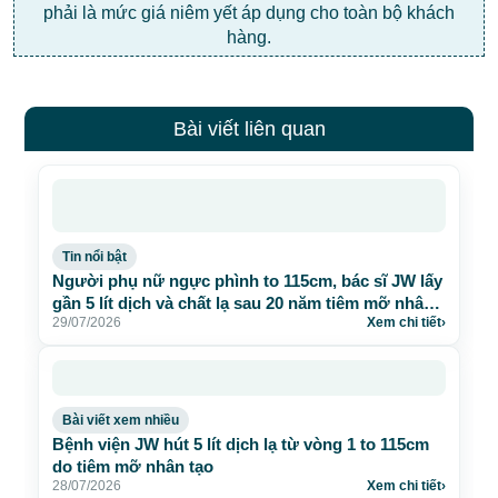
phải là mức giá niêm yết áp dụng cho toàn bộ khách
hàng.
Bài viết liên quan
Tin nổi bật
Người phụ nữ ngực phình to 115cm, bác sĩ JW lấy
gần 5 lít dịch và chất lạ sau 20 năm tiêm mỡ nhân
29/07/2026
Xem chi tiết
›
tạo
Bài viết xem nhiều
Bệnh viện JW hút 5 lít dịch lạ từ vòng 1 to 115cm
do tiêm mỡ nhân tạo
28/07/2026
Xem chi tiết
›