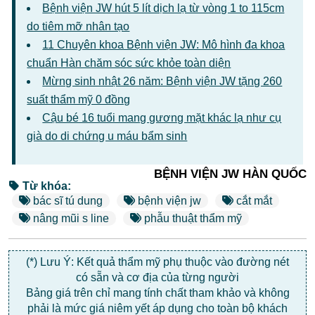
Bệnh viện JW hút 5 lít dịch lạ từ vòng 1 to 115cm
do tiêm mỡ nhân tạo
11 Chuyên khoa Bệnh viện JW: Mô hình đa khoa
chuẩn Hàn chăm sóc sức khỏe toàn diện
Mừng sinh nhật 26 năm: Bệnh viện JW tặng 260
suất thẩm mỹ 0 đồng
Cậu bé 16 tuổi mang gương mặt khác lạ như cụ
già do di chứng u máu bẩm sinh
BỆNH VIỆN JW HÀN QUỐC
Từ khóa:
bác sĩ tú dung
bệnh viện jw
cắt mắt
nâng mũi s line
phẫu thuật thẩm mỹ
(*) Lưu Ý: Kết quả thẩm mỹ phụ thuộc vào đường nét
có sẵn và cơ địa của từng người
Bảng giá trên chỉ mang tính chất tham khảo và không
phải là mức giá niêm yết áp dụng cho toàn bộ khách