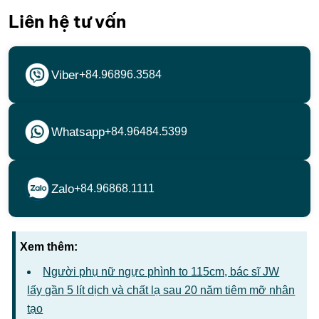
Liên hệ tư vấn
Viber
+84.96896.3584
Whatsapp
+84.96484.5399
Zalo
+84.96868.1111
Xem thêm:
Người phụ nữ ngực phình to 115cm, bác sĩ JW
lấy gần 5 lít dịch và chất lạ sau 20 năm tiêm mỡ nhân
tạo