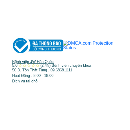
➤
Phẫu thuật thẩm mỹ
➤
Răng hàm mặt
➤
Trẻ hóa & điều trị da
Bệnh viện JW Hàn Quốc
5.0
✩
✩
✩
✩
✩
(2,4N)
Bệnh viện chuyên khoa
50 Đ. Tôn Thất Tùng . 09.6868.1111
Hoạt Động . 8:00 - 18:00
Dịch vụ tại chỗ