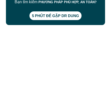
Bạn tìm kiếm
PHƯƠNG PHÁP PHÙ HỢP, AN TOÀN?
5 PHÚT ĐỂ GẶP DR DUNG
CÔNG TY TNHH BỆNH VIỆN JW HÀN QUỐC
50 Tôn Thất Tùng, Phường Bến Thành, TP.HCM
0968681111
-
0964845399
-
0936105764
cskh.benhvienjw@gmail.com
MST: 3602494834 do sở kế hoạch và đầu tư
TP.HCM cấp ngày 10/05/2011
DỊCH VỤ NỔI BẬT