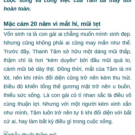
cuộc sống và công việc của Tâm đã thay đổi
hoàn toàn.
Mặc cảm 20 năm vì mắt hí, mũi tẹt
Vốn sinh ra là con gái ai chẳng muốn mình xinh đẹp.
Nhưng cũng không phải ai cũng may mắn như thế.
Trước đây, Thanh Tâm sở hữu một dáng mũi thấp,
thậm chí là hơi “kém duyên” bởi đầu mũi quá to,
cánh mũi bè dày thịt. Đồng thời, mắt của Tâm là mí
lót, nên khi nhìn đối diện cũng trở nên kém thu hút.
Điều đó khiến tổng thể gương mặt trở nên u buồn,
thiếu sức sống. Là con gái có tí nhan sắc là điều vô
cùng thuận lợi. Nhưng với một người kém xinh xắn
như mình, Tâm luôn trở nên tự ti khi đối diện với bất
cứ ai, hay làm bất kỳ điều gì trong cuộc sống.