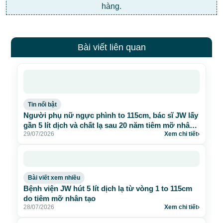
hàng.
Bài viết liên quan
Tin nổi bật
Người phụ nữ ngực phình to 115cm, bác sĩ JW lấy
gần 5 lít dịch và chất lạ sau 20 năm tiêm mỡ nhân
29/07/2026
Xem chi tiết
›
tạo
Bài viết xem nhiều
Bệnh viện JW hút 5 lít dịch lạ từ vòng 1 to 115cm
do tiêm mỡ nhân tạo
28/07/2026
Xem chi tiết
›